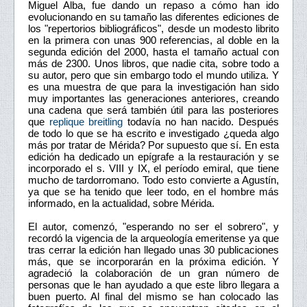
Miguel Alba, fue dando un repaso a cómo han ido
evolucionando en su tamaño las diferentes ediciones de
los "repertorios bibliográficos", desde un modesto librito
en la primera con unas 900 referencias, al doble en la
segunda edición del 2000, hasta el tamaño actual con
más de 2300. Unos libros, que nadie cita, sobre todo a
su autor, pero que sin embargo todo el mundo utiliza. Y
es una muestra de que para la investigación han sido
muy importantes las generaciones anteriores, creando
una cadena que será también útil para las posteriores
que
replique breitling
todavía no han nacido. Después
de todo lo que se ha escrito e investigado ¿queda algo
más por tratar de Mérida? Por supuesto que sí. En esta
edición ha dedicado un epígrafe a la restauración y se
incorporado el s. VIII y IX, el período emiral, que tiene
mucho de tardorromano. Todo esto convierte a Agustín,
ya que se ha tenido que leer todo, en el hombre más
informado, en la actualidad, sobre Mérida.
El autor, comenzó, "esperando no ser el sobrero", y
recordó la vigencia de la arqueología emeritense ya que
tras cerrar la edición han llegado unas 30 publicaciones
más, que se incorporarán en la próxima edición. Y
agradeció la colaboración de un gran número de
personas que le han ayudado a que este libro llegara a
buen puerto. Al final del mismo se han colocado las