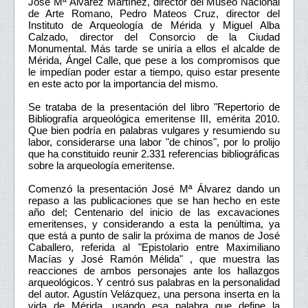
José Mª Álvarez Martínez, director del Museo Nacional
de Arte Romano, Pedro Mateos Cruz, director del
Instituto de Arqueología de Mérida y Miguel Alba
Calzado, director del Consorcio de la Ciudad
Monumental. Más tarde se uniría a ellos el alcalde de
Mérida, Ángel Calle, que pese a los compromisos que
le impedían poder estar a tiempo, quiso estar presente
en este acto por la importancia del mismo.
Se trataba de la presentación del libro "Repertorio de
Bibliografía arqueológica emeritense III, emérita 2010.
Que bien podría en palabras vulgares y resumiendo su
labor, considerarse una labor "de chinos", por lo prolijo
que ha constituido reunir 2.331 referencias bibliográficas
sobre la arqueología emeritense.
Comenzó la presentación José Mª Álvarez dando un
repaso a las publicaciones que se han hecho en este
año del; Centenario del inicio de las excavaciones
emeritenses, y considerando a esta la penúltima, ya
que está a punto de salir la próxima de manos de José
Caballero, referida al "Epistolario entre Maximiliano
Macías y José Ramón Mélida" , que muestra las
reacciones de ambos personajes ante los hallazgos
arqueológicos. Y centró sus palabras en la personalidad
del autor. Agustín Velázquez, una persona inserta en la
vida de Mérida, usando esa palabra que define la