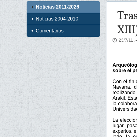
Noticias 2011-2026
Tras
Noticias 2004-2010
XIII
Comentarios
23/7/11
.
Arqueólogo
sobre el pe
Con el fin
Navarra, d
realizando
Arakil. Es
la colabor
Universida
La elecció
lugar pas
expertos, e
lado, la e