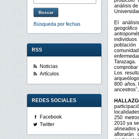
protocolo
análisis de
Universidad
El análisi
Búsqueda por fechas
geográfic
antropomét
individuos
población
RSS
comunidad
enfermedad
Tarazaga.
Noticias
comprobar 
Los resul
Artículos
arqueólogo
800 años. 
ancestros",
REDES SOCIALES
HALLAZG
participac
localidade
Facebook
250 metros
2010 ya se
Twitter
alineados y
aflorarán