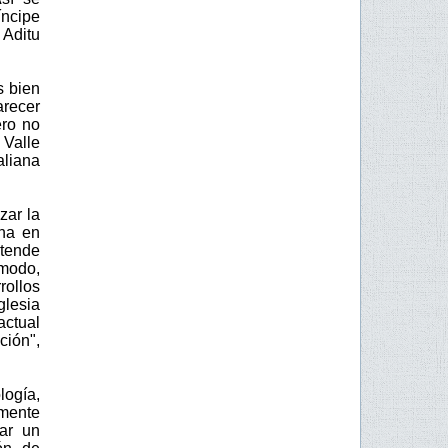
íncipe
 Aditu
s bien
arecer
ero no
 Valle
aliana
zar la
ana en
etende
 modo,
rollos
glesia
actual
ción",
logía,
lmente
lar un