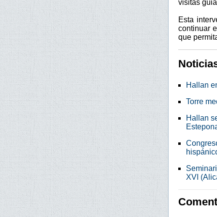
visitas gui
Esta interv
continuar 
que permita
Noticia
Hallan e
Torre med
Hallan s
Estepon
Congreso
hispánico
Seminari
XVI (Alic
Comenta