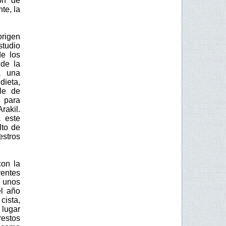
ón de
te, la
rigen
tudio
de los
 de la
a una
ieta,
lle de
 para
rakil.
 este
lto de
estros
con la
entes
e unos
el año
cista,
 lugar
estos