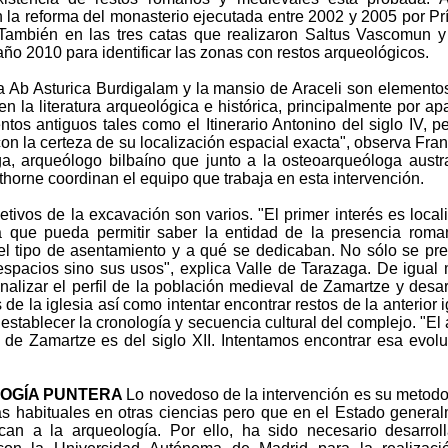
n la reforma del monasterio ejecutada entre 2002 y 2005 por Pr
También en las tres catas que realizaron Saltus Vascomun y
año 2010 para identificar las zonas con restos arqueológicos.
a Ab Asturica Burdigalam y la mansio de Araceli son elemento
n la literatura arqueológica e histórica, principalmente por ap
tos antiguos tales como el Itinerario Antonino del siglo IV, p
on la certeza de su localización espacial exacta", observa Fran
a, arqueólogo bilbaíno que junto a la osteoarqueóloga austr
orne coordinan el equipo que trabaja en esta intervención.
jetivos de la excavación son varios. "El primer interés es locali
 que pueda permitir saber la entidad de la presencia rom
el tipo de asentamiento y a qué se dedicaban. No sólo se pr
r espacios sino sus usos", explica Valle de Tarazaga. De igual
nalizar el perfil de la población medieval de Zamartze y desar
de la iglesia así como intentar encontrar restos de la anterior i
establecer la cronología y secuencia cultural del complejo. "El 
 de Zamartze es del siglo XII. Intentamos encontrar esa evolu
OGÍA PUNTERA
Lo novedoso de la intervención es su metodo
as habituales en otras ciencias pero que en el Estado genera
can a la arqueología. Por ello, ha sido necesario desarrol