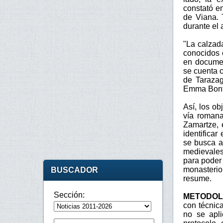
constató e
de Viana. 
durante el 
"La calzad
conocidos e
en documen
se cuenta c
de Tarazag
Emma Bonth
Así, los ob
vía romana
Zamartze, 
identifica
se busca a
medievales 
para poder 
monasterio
BUSCADOR
resume.
Sección:
METODOL
con técnic
no se apli