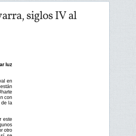
rra, siglos IV al
ar luz
val en
están
Uharte
un con
 de la
r este
gunos
r otro
sí se