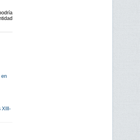
podría
ntidad
V en
XIII-