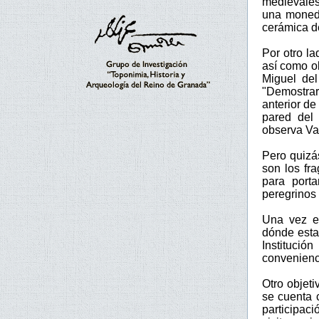
medievales
una moneda
cerámica de
Por otro la
así como o
Miguel del
"Demostrarí
anterior de
pared del 
observa Va
Pero quizá
son los fr
para porta
peregrinos
Una vez es
dónde esta
Institució
convenienc
Otro objeti
se cuenta 
participaci