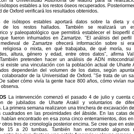
 con la Universidad Autónoma de Madrid para la realizaci
 isótopos estables a los restos óseos recuperados. Posteriormen
 de Oxford verificará los resultados obtenidos.
s de isótopos estables aportará datos sobre la dieta y o
o de los restos hallados. También se realizará un es
rico y paleopatológico que permitirá establecer el bioperfil 
 que fueron inhumados en Zamartze. "El análisis del perfil
 medieval de Zamartze ofrecerá información sobre si er
 religiosa o mixta, en qué trabajaba, de qué moría, su d
es, altura, género y edad, entre otros datos", afirma Va
 También pretenden hacer un análisis de ADN mitocondrial
si existe una vinculación con la población actual de Uharte A
tados dependerán del volumen de los datos, según apunta
 colaborador de la Universidad de Oxford. "Se trata de un sa
De saber cómo vivía la gente hace 800 años, cómo vivían nu
 observa.
OS
La intervención comenzó el pasado 4 de julio y cuenta 
ión de jubilados de Uharte Arakil y voluntarios de difer
s. La primera semana realizaron una trinchera de excavación d
 cuadrados en las proximidades del ábside. En las catas d
 habían encontrado en esa zona cinco enterramientos, dos en 
 otros tres de cronología posterior encima. Se cree que en este
 de 15 a 20 tumbas. También han encontrado algunos r