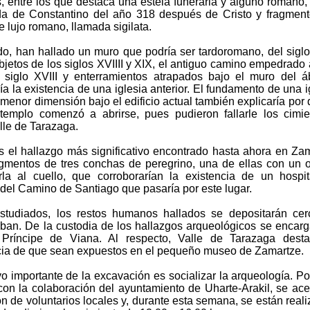
, entre los que destaca una estela funeraria y alguno romano
 de Constantino del año 318 después de Cristo y fragment
 lujo romano, llamada sigilata.
do, han hallado un muro que podría ser tardoromano, del siglo I
bjetos de los siglos XVIIII y XIX, el antiguo camino empedrado
 siglo XVIII y enterramientos atrapados bajo el muro del á
a la existencia de una iglesia anterior. El fundamento de una i
 menor dimensión bajo el edificio actual también explicaría por 
templo comenzó a abrirse, pues pudieron fallarle los cimie
lle de Tarazaga.
s el hallazgo más significativo encontrado hasta ahora en Za
agmentos de tres conchas de peregrino, una de ellas con un or
rla al cuello, que corroborarían la existencia de un hospi
 del Camino de Santiago que pasaría por este lugar.
tudiados, los restos humanos hallados se depositarán cer
ban. De la custodia de los hallazgos arqueológicos se encarg
n Príncipe de Viana. Al respecto, Valle de Tarazaga dest
ia de que sean expuestos en el pequeño museo de Zamartze.
vo importante de la excavación es socializar la arqueología. Por
con la colaboración del ayuntamiento de Uharte-Arakil, se ace
ón de voluntarios locales y, durante esta semana, se están real