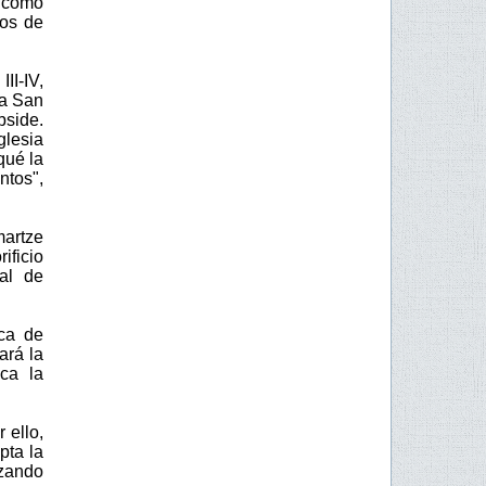
, como
os de
II-IV,
 a San
bside.
glesia
qué la
ntos",
martze
ificio
tal de
ca de
ará la
aca la
 ello,
pta la
izando