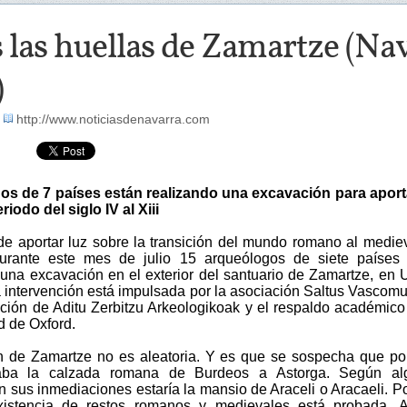
 las huellas de Zamartze (Nava
)
-
http://www.noticiasdenavarra.com
s de 7 países están realizando una excavación para aport
riodo del siglo IV al Xiii
 de aportar luz sobre la transición del mundo romano al medie
urante este mes de julio 15 arqueólogos de siete países 
 una excavación en el exterior del santuario de Zamartze, en 
ta intervención está impulsada por la asociación Saltus Vascom
ación de Aditu Zerbitzu Arkeologikoak y el respaldo académico
d de Oxford.
n de Zamartze no es aleatoria. Y es que se sospecha que po
aba la calzada romana de Burdeos a Astorga. Según al
n sus inmediaciones estaría la mansio de Araceli o Aracaeli. Po
xistencia de restos romanos y medievales está probada. A