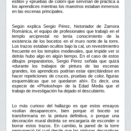
estilo» y «pruebas de color» que servirían de práctica a
los aprendices mientras los maestros estaban inmersos
en las escenas principales.
Según explica Sergio Pérez, historiador de Zamora
Románica, el equipo de profesionales que trabajó en el
templo arciprestal no tenía conocimiento de la
existencia de los bocetos en el muro norte de la torre.
Los trazos estaban ocultos bajo la cal, un revestimientro
frecuente en los templos medievales, que impide ver si
detrás hubo algo en algún tiempo. En el caso de estos
dibujos preparatorios, Sergio Pérez señala que quizá
«durante los trabajos de pintura de las escenas
grandes, los aprendices podrían estar ejercitándose en
hacer repeticiones de cruces, pruebas de color, figuras
esquemáticas que se quedaron ahí». Es decir, una
especie de «Photoshop» de la Edad Media que el
trabajo de investigación ha dejado el descubierto.
Lo más curioso del hallazgo es que estos ensayos
«solían desaparecer», bien porque el boceto se
transformaría en la pintura definitiva, o porque una
decoración mural distinta se encargaría de esconder o
borrar estos trazos. En cambio, la pared de la torre
permaneció tal cual desde que las pinturas decorativas