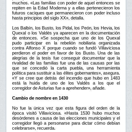
muchos. «Las familias con poder de aquel entonces se
repiten en la Edad Moderna y a ellas pertenecieron los
futuros caciques que permanecieron con poder incluso
hasta principios del siglo XX», detalla.
Los Balbín, los Busto, los Pidal, los Peón, los Hevia, los
Quexal o los Valdés ya aparecen en la documentación
de entonces. «Se sospecha que uno de los Quexal
pudo participar en la rebelión nobiliaria organizada
contra Alfonso X porque cuando se fundó Villaviciosa
perdieron el poder en favor de los Busto. Una de las
alegrías de la tesis fue conseguir documentar que la
rivalidad de las familias fue una de las causas por las
que se concedió la carta puebla, una herramienta
política para sustituir a las élites gobernantes», asegura.
«Y se cree que detrás del incendio que hubo en 1483
está la huida de uno de los Valdés a los que el
corregidor de Asturias fue a aprehender», añade.
Cambio de nombre en 1430
No fue la única vez que esta figura del orden de la
época visitó Villaviciosa. «Hasta 1530 hubo muchos
desórdenes a causa de las elecciones municipales y el
corregidor llegó a personarse para dictar cómo debían
celebrarse», recuerda.