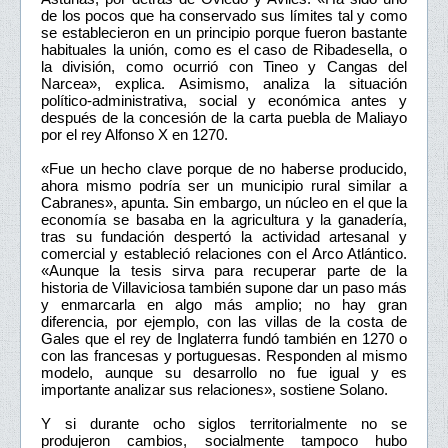
de los pocos que ha conservado sus límites tal y como
se establecieron en un principio porque fueron bastante
habituales la unión, como es el caso de Ribadesella, o
la división, como ocurrió con Tineo y Cangas del
Narcea», explica. Asimismo, analiza la situación
político-administrativa, social y económica antes y
después de la concesión de la carta puebla de Maliayo
por el rey Alfonso X en 1270.
«Fue un hecho clave porque de no haberse producido,
ahora mismo podría ser un municipio rural similar a
Cabranes», apunta. Sin embargo, un núcleo en el que la
economía se basaba en la agricultura y la ganadería,
tras su fundación despertó la actividad artesanal y
comercial y estableció relaciones con el Arco Atlántico.
«Aunque la tesis sirva para recuperar parte de la
historia de Villaviciosa también supone dar un paso más
y enmarcarla en algo más amplio; no hay gran
diferencia, por ejemplo, con las villas de la costa de
Gales que el rey de Inglaterra fundó también en 1270 o
con las francesas y portuguesas. Responden al mismo
modelo, aunque su desarrollo no fue igual y es
importante analizar sus relaciones», sostiene Solano.
Y si durante ocho siglos territorialmente no se
produjeron cambios, socialmente tampoco hubo