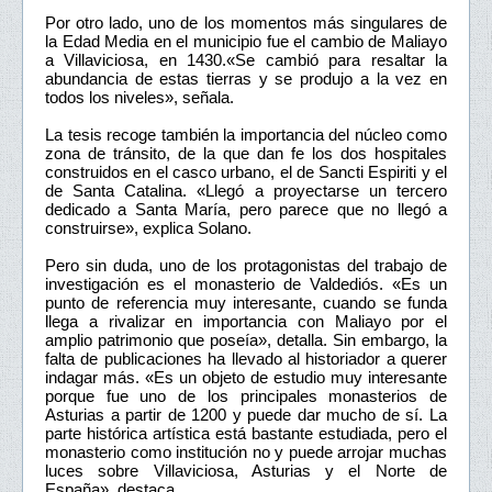
Por otro lado, uno de los momentos más singulares de
la Edad Media en el municipio fue el cambio de Maliayo
a Villaviciosa, en 1430.«Se cambió para resaltar la
abundancia de estas tierras y se produjo a la vez en
todos los niveles», señala.
La tesis recoge también la importancia del núcleo como
zona de tránsito, de la que dan fe los dos hospitales
construidos en el casco urbano, el de Sancti Espiriti y el
de Santa Catalina. «Llegó a proyectarse un tercero
dedicado a Santa María, pero parece que no llegó a
construirse», explica Solano.
Pero sin duda, uno de los protagonistas del trabajo de
investigación es el monasterio de Valdediós. «Es un
punto de referencia muy interesante, cuando se funda
llega a rivalizar en importancia con Maliayo por el
amplio patrimonio que poseía», detalla. Sin embargo, la
falta de publicaciones ha llevado al historiador a querer
indagar más. «Es un objeto de estudio muy interesante
porque fue uno de los principales monasterios de
Asturias a partir de 1200 y puede dar mucho de sí. La
parte histórica artística está bastante estudiada, pero el
monasterio como institución no y puede arrojar muchas
luces sobre Villaviciosa, Asturias y el Norte de
España», destaca.