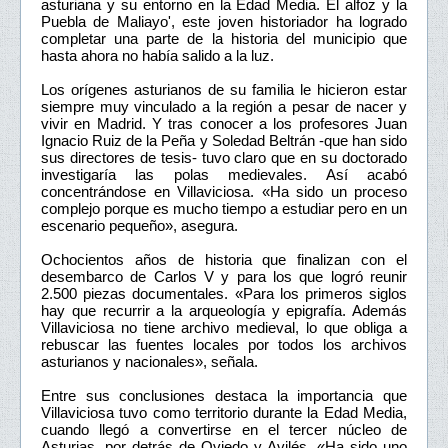
asturiana y su entorno en la Edad Media. El alfoz y la
Puebla de Maliayo', este joven historiador ha logrado
completar una parte de la historia del municipio que
hasta ahora no había salido a la luz.
Los orígenes asturianos de su familia le hicieron estar
siempre muy vinculado a la región a pesar de nacer y
vivir en Madrid. Y tras conocer a los profesores Juan
Ignacio Ruiz de la Peña y Soledad Beltrán -que han sido
sus directores de tesis- tuvo claro que en su doctorado
investigaría las polas medievales. Así acabó
concentrándose en Villaviciosa. «Ha sido un proceso
complejo porque es mucho tiempo a estudiar pero en un
escenario pequeño», asegura.
Ochocientos años de historia que finalizan con el
desembarco de Carlos V y para los que logró reunir
2.500 piezas documentales. «Para los primeros siglos
hay que recurrir a la arqueología y epigrafía. Además
Villaviciosa no tiene archivo medieval, lo que obliga a
rebuscar las fuentes locales por todos los archivos
asturianos y nacionales», señala.
Entre sus conclusiones destaca la importancia que
Villaviciosa tuvo como territorio durante la Edad Media,
cuando llegó a convertirse en el tercer núcleo de
Asturias, por detrás de Oviedo y Avilés. «Ha sido uno