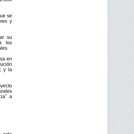
que se
ores y
ar su
a los
les.
nsa en
tución
; y la
oyecto
urales
cia" a