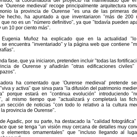
ntido, la coordinadora del proyecto ha manifestado que e
se 'Ourense medieval' recoge principalmente arquitectura rom
monio la provincia de Ourense "es una de las primeras de
De hecho, ha apuntado a que inventariaron "más de 200 r
 que no es un "número definitivo", ya que "todavía pueden ap
y un 10 por ciento más".
 Eugenia Muñoz ha explicado que en la actualidad "l
" se encuentra "inventariado" y la página web que contiene "
rafías".
da fase, que ya iniciaron, pretenden incluir "todas las fortificac
incia de Ourense y añadirán "otras edificaciones civiles
 pazos".
nadora ha comentado que 'Ourense medieval' pretende se
"viva y activa" que sirva para "la difusión del patrimonio medie
ia" porque estará en "continua evolución" introduciendo "
", al mismo tiempo que "actualizará y completará las fic
un sección de noticias "con todo lo relativo a la cultura me
 la provincia de Ourense".
 de Agadic, por su parte, ha destacado la "calidad fotográfica"
ce que se tenga "un visión muy cercana de detalles muy con
 o elementos ornamentales" que "incluso llegando al luga