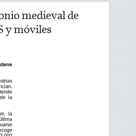
onio medieval de
S y móviles
tiene
trias
ncian,
etende
 de la
ne, la
ltima
guarse
recoge
2.000