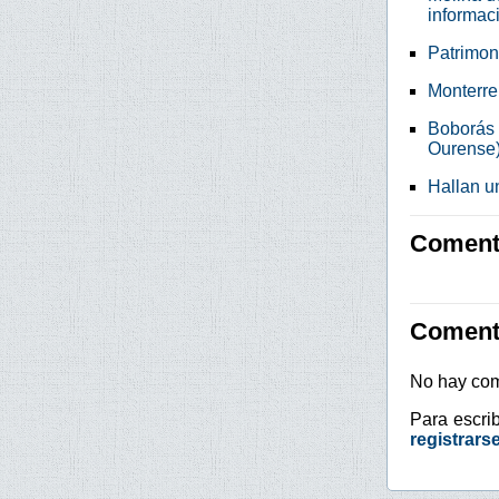
informac
Patrimoni
Monterre
Boborás 
Ourense
Hallan u
Comenta
Coment
No hay com
Para escri
registrars