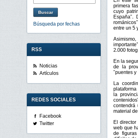
En este se
primera fa
cuyo patri
España". 
románicos"
Búsqueda por fechas
entre un 5 
Asimismo,
importante
RSS
2.000 fotog
En la segun
Noticias
de la prov
"puentes y
Artículos
La coordi
plataforma 
la provinc
REDES SOCIALES
contenidos
contendrá 
material de
Facebook
El director
Twitter
web que ha
de figuras