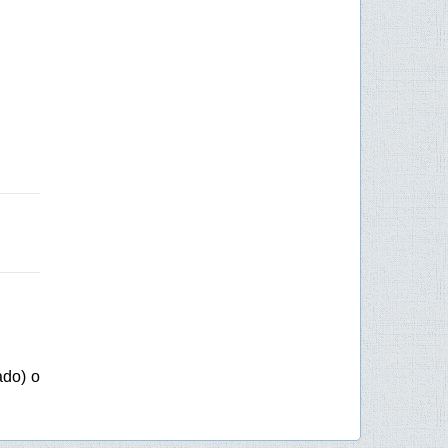
ado) o