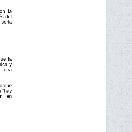
on la
és del
 sería
que la
nica y
 otra
porque
n "hay
an "en