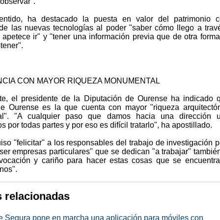
 observar".
entido, ha destacado la puesta en valor del patrimonio c
n de las nuevas tecnologías al poder "saber cómo llego a trav
apetece ir" y "tener una información previa que de otra forma
btener".
NCIA CON MAYOR RIQUEZA MONUMENTAL
te, el presidente de la Diputación de Ourense ha indicado 
de Ourense es la que cuenta con mayor "riqueza arquitectó
l". "A cualquier paso que damos hacia una dirección u
 por todas partes y por eso es difícil tratarlo", ha apostillado.
uiso "felicitar" a los responsables del trabajo de investigación 
 ser empresas particulares" que se dedican "a trabajar" tambié
vocación y cariño para hacer estas cosas que se encuentr
nos".
s relacionadas
e Segura pone en marcha una aplicación para móviles con