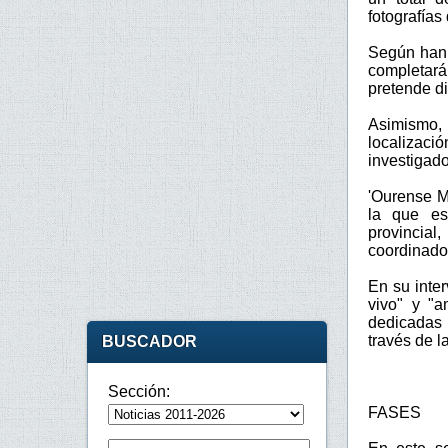
fotografías
Según han e
completará
pretende di
Asimismo, 
localizac
investigado
'Ourense M
la que est
provincial
coordinado
En su inte
vivo" y "a
dedicadas 
través de l
BUSCADOR
Sección:
FASES