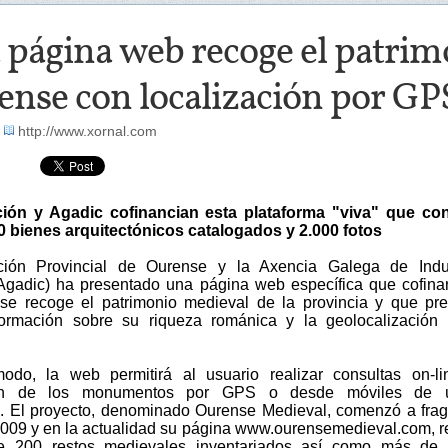
 página web recoge el patrim
ense con localización por GP
-
http://www.xornal.com
ción y Agadic cofinancian esta plataforma "viva" que con
 bienes arquitectónicos catalogados y 2.000 fotos
ción Provincial de Ourense y la Axencia Galega de Indus
(Agadic) ha presentado una página web específica que cofina
se recoge el patrimonio medieval de la provincia y que pr
información sobre su riqueza románica y la geolocalización
do, la web permitirá al usuario realizar consultas on-li
ión de los monumentos por GPS o desde móviles de ú
. El proyecto, denominado Ourense Medieval, comenzó a fra
2009 y en la actualidad su página www.ourensemedieval.com, 
de 200 restos medievales inventariados así como más de 