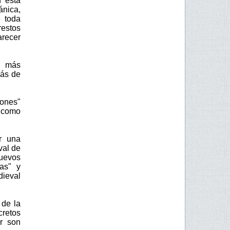
n esta
ánica,
 toda
estos
arecer
o más
más de
iones"
" como
r una
val de
nuevos
has" y
dieval
 de la
cretos
r son