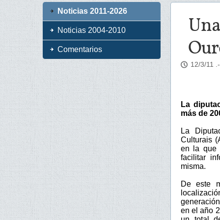
Noticias 2011-2026
Una
Noticias 2004-2010
Our
Comentarios
12/3/11
.
La diputa
más de 200
La Diputa
Culturais 
en la que 
facilitar 
misma.
De este mo
localizac
generación
en el año 
un total 