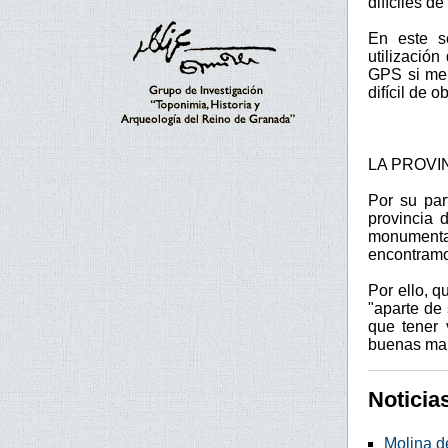
difíciles de
En este s
utilizació
GPS si me 
difícil de o
LA PROVI
Por su par
provincia 
monumenta
encontramos
Por ello, q
"aparte de
que tener 
buenas ma
Noticia
Molina d