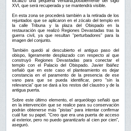
localizó una pequeña ventana,posiblemente del siglo
XVI, que será recuperada y se mantendrá visible.
En esta zona se procederá también a la retirada de los
rejuntados que se aplicaron en el zócalo del templo en
la calle Tribuna y la plaza del Obispado en la
restauración que realizó Regiones Devastadas tras la
guerra civil, ya que resultan "perturbadores" para la
imagen del conjunto.
También quedó al descubierto el antiguo paso del
obispo, ligeramente desplazado con respecto al que
construyó Regiones Devastadas para conectar el
templo con el Palacio del Obispado. Javier Ibáñez
señaló que en este caso el planteamiento es dejar
constancia en el paramento de la presencia de ese
vano para que se pueda identificar, pero "sin la
relevancia" que se dará a los restos del claustro y de la
antigua puerta.
Sobre este último elemento, el arqueólogo señaló que
en la intervención que se realice para su conservación
podrán obtenerse más "pistas" para intentar confirmar
cuál fue su papel. "Creo que era una puerta de acceso
al exterior, pero no puedo garantizarlo al cien por cien",
aseguró.