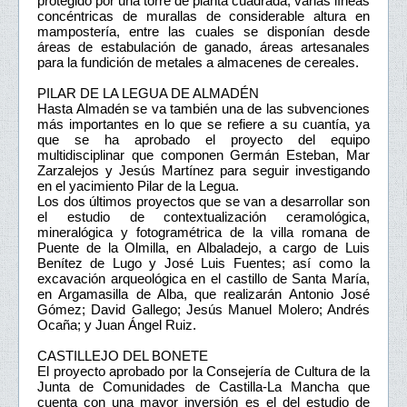
protegido por una torre de planta cuadrada, varias líneas
concéntricas de murallas de considerable altura en
mampostería, entre las cuales se disponían desde
áreas de estabulación de ganado, áreas artesanales
para la fundición de metales a almacenes de cereales.
PILAR DE LA LEGUA DE ALMADÉN
Hasta Almadén se va también una de las subvenciones
más importantes en lo que se refiere a su cuantía, ya
que se ha aprobado el proyecto del equipo
multidisciplinar que componen Germán Esteban, Mar
Zarzalejos y Jesús Martínez para seguir investigando
en el yacimiento Pilar de la Legua.
Los dos últimos proyectos que se van a desarrollar son
el estudio de contextualización ceramológica,
mineralógica y fotogramétrica de la villa romana de
Puente de la Olmilla, en Albaladejo, a cargo de Luis
Benítez de Lugo y José Luis Fuentes; así como la
excavación arqueológica en el castillo de Santa María,
en Argamasilla de Alba, que realizarán Antonio José
Gómez; David Gallego; Jesús Manuel Molero; Andrés
Ocaña; y Juan Ángel Ruiz.
CASTILLEJO DEL BONETE
El proyecto aprobado por la Consejería de Cultura de la
Junta de Comunidades de Castilla-La Mancha que
cuenta con una mayor inversión es el del estudio de