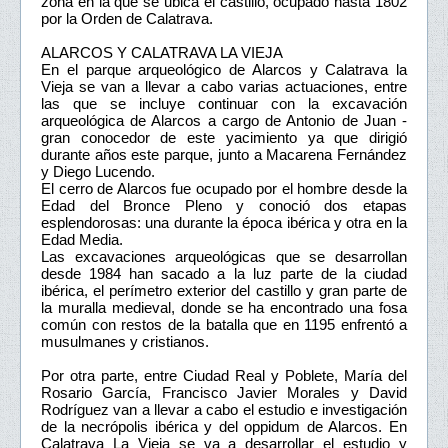
zona en la que se ubica el castillo, ocupado hasta 1802
por la Orden de Calatrava.
ALARCOS Y CALATRAVA LA VIEJA
En el parque arqueológico de Alarcos y Calatrava la
Vieja se van a llevar a cabo varias actuaciones, entre
las que se incluye continuar con la excavación
arqueológica de Alarcos a cargo de Antonio de Juan -
gran conocedor de este yacimiento ya que dirigió
durante años este parque, junto a Macarena Fernández
y Diego Lucendo.
El cerro de Alarcos fue ocupado por el hombre desde la
Edad del Bronce Pleno y conoció dos etapas
esplendorosas: una durante la época ibérica y otra en la
Edad Media.
Las excavaciones arqueológicas que se desarrollan
desde 1984 han sacado a la luz parte de la ciudad
ibérica, el perímetro exterior del castillo y gran parte de
la muralla medieval, donde se ha encontrado una fosa
común con restos de la batalla que en 1195 enfrentó a
musulmanes y cristianos.
Por otra parte, entre Ciudad Real y Poblete, María del
Rosario García, Francisco Javier Morales y David
Rodríguez van a llevar a cabo el estudio e investigación
de la necrópolis ibérica y del oppidum de Alarcos. En
Calatrava La Vieja se va a desarrollar el estudio y