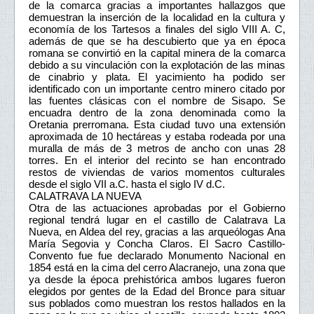
de la comarca gracias a importantes hallazgos que
demuestran la inserción de la localidad en la cultura y
economía de los Tartesos a finales del siglo VIII A. C,
además de que se ha descubierto que ya en época
romana se convirtió en la capital minera de la comarca
debido a su vinculación con la explotación de las minas
de cinabrio y plata. El yacimiento ha podido ser
identificado con un importante centro minero citado por
las fuentes clásicas con el nombre de Sisapo. Se
encuadra dentro de la zona denominada como la
Oretania prerromana. Esta ciudad tuvo una extensión
aproximada de 10 hectáreas y estaba rodeada por una
muralla de más de 3 metros de ancho con unas 28
torres. En el interior del recinto se han encontrado
restos de viviendas de varios momentos culturales
desde el siglo VII a.C. hasta el siglo IV d.C.
CALATRAVA LA NUEVA
Otra de las actuaciones aprobadas por el Gobierno
regional tendrá lugar en el castillo de Calatrava La
Nueva, en Aldea del rey, gracias a las arqueólogas Ana
María Segovia y Concha Claros. El Sacro Castillo-
Convento fue fue declarado Monumento Nacional en
1854 está en la cima del cerro Alacranejo, una zona que
ya desde la época prehistórica ambos lugares fueron
elegidos por gentes de la Edad del Bronce para situar
sus poblados como muestran los restos hallados en la