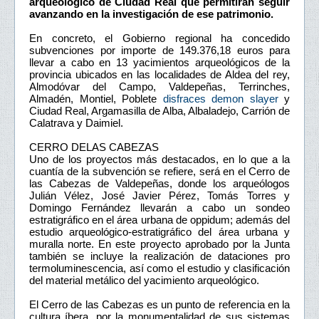
arqueológico de Ciudad Real que permitirán seguir
avanzando en la investigación de ese patrimonio.
En concreto, el Gobierno regional ha concedido
subvenciones por importe de 149.376,18 euros para
llevar a cabo en 13 yacimientos arqueológicos de la
provincia ubicados en las localidades de Aldea del rey,
Almodóvar del Campo, Valdepeñas, Terrinches,
Almadén, Montiel, Poblete
disfraces demon slayer
y
Ciudad Real, Argamasilla de Alba, Albaladejo, Carrión de
Calatrava y Daimiel.
CERRO DELAS CABEZAS
Uno de los proyectos más destacados, en lo que a la
cuantía de la subvención se refiere, será en el Cerro de
las Cabezas de Valdepeñas, donde los arqueólogos
Julián Vélez, José Javier Pérez, Tomás Torres y
Domingo Fernández llevarán a cabo un sondeo
estratigráfico en el área urbana de oppidum; además del
estudio arqueológico-estratigráfico del área urbana y
muralla norte. En este proyecto aprobado por la Junta
también se incluye la realización de dataciones pro
termoluminescencia, así como el estudio y clasificación
del material metálico del yacimiento arqueológico.
El Cerro de las Cabezas es un punto de referencia en la
cultura íbera, por la monumentalidad de sus sistemas