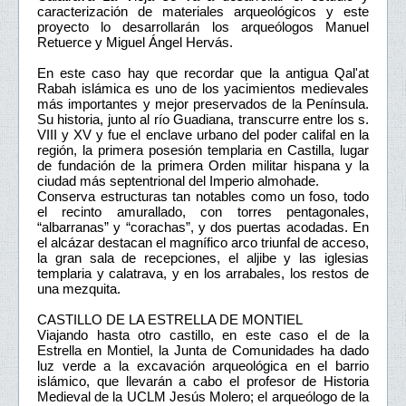
caracterización de materiales arqueológicos y este
proyecto lo desarrollarán los arqueólogos Manuel
Retuerce y Miguel Ángel Hervás.
En este caso hay que recordar que la antigua Qal'at
Rabah islámica es uno de los yacimientos medievales
más importantes y mejor preservados de la Península.
Su historia, junto al río Guadiana, transcurre entre los s.
VIII y XV y fue el enclave urbano del poder califal en la
región, la primera posesión templaria en Castilla, lugar
de fundación de la primera Orden militar hispana y la
ciudad más septentrional del Imperio almohade.
Conserva estructuras tan notables como un foso, todo
el recinto amurallado, con torres pentagonales,
“albarranas” y “corachas”, y dos puertas acodadas. En
el alcázar destacan el magnífico arco triunfal de acceso,
la gran sala de recepciones, el aljibe y las iglesias
templaria y calatrava, y en los arrabales, los restos de
una mezquita.
CASTILLO DE LA ESTRELLA DE MONTIEL
Viajando hasta otro castillo, en este caso el de la
Estrella en Montiel, la Junta de Comunidades ha dado
luz verde a la excavación arqueológica en el barrio
islámico, que llevarán a cabo el profesor de Historia
Medieval de la UCLM Jesús Molero; el arqueólogo de la