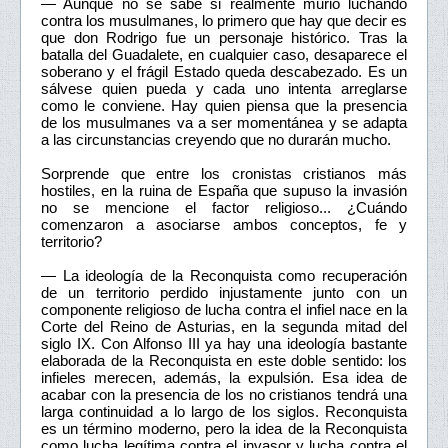
— Aunque no se sabe si realmente murió luchando
contra los musulmanes, lo primero que hay que decir es
que don Rodrigo fue un personaje histórico. Tras la
batalla del Guadalete, en cualquier caso, desaparece el
soberano y el frágil Estado queda descabezado. Es un
sálvese quien pueda y cada uno intenta arreglarse
como le conviene. Hay quien piensa que la presencia
de los musulmanes va a ser momentánea y se adapta
a las circunstancias creyendo que no durarán mucho.
Sorprende que entre los cronistas cristianos más
hostiles, en la ruina de España que supuso la invasión
no se mencione el factor religioso... ¿Cuándo
comenzaron a asociarse ambos conceptos, fe y
territorio?
— La ideología de la Reconquista como recuperación
de un territorio perdido injustamente junto con un
componente religioso de lucha contra el infiel nace en la
Corte del Reino de Asturias, en la segunda mitad del
siglo IX. Con Alfonso III ya hay una ideología bastante
elaborada de la Reconquista en este doble sentido: los
infieles merecen, además, la expulsión. Esa idea de
acabar con la presencia de los no cristianos tendrá una
larga continuidad a lo largo de los siglos. Reconquista
es un término moderno, pero la idea de la Reconquista
como lucha legítima contra el invasor y lucha contra el