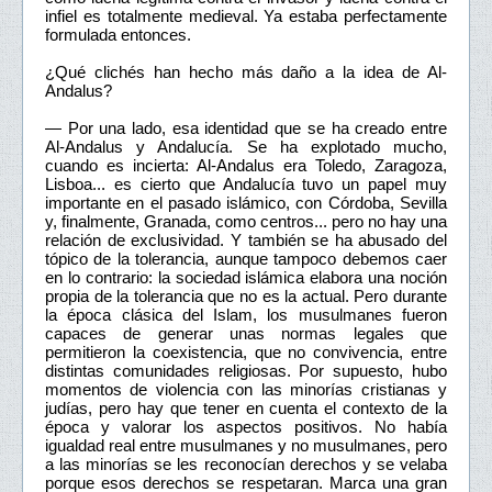
infiel es totalmente medieval. Ya estaba perfectamente
formulada entonces.
¿Qué clichés han hecho más daño a la idea de Al-
Andalus?
— Por una lado, esa identidad que se ha creado entre
Al-Andalus y Andalucía. Se ha explotado mucho,
cuando es incierta: Al-Andalus era Toledo, Zaragoza,
Lisboa... es cierto que Andalucía tuvo un papel muy
importante en el pasado islámico, con Córdoba, Sevilla
y, finalmente, Granada, como centros... pero no hay una
relación de exclusividad. Y también se ha abusado del
tópico de la tolerancia, aunque tampoco debemos caer
en lo contrario: la sociedad islámica elabora una noción
propia de la tolerancia que no es la actual. Pero durante
la época clásica del Islam, los musulmanes fueron
capaces de generar unas normas legales que
permitieron la coexistencia, que no convivencia, entre
distintas comunidades religiosas. Por supuesto, hubo
momentos de violencia con las minorías cristianas y
judías, pero hay que tener en cuenta el contexto de la
época y valorar los aspectos positivos. No había
igualdad real entre musulmanes y no musulmanes, pero
a las minorías se les reconocían derechos y se velaba
porque esos derechos se respetaran. Marca una gran