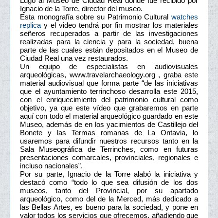
Lugo al Museo de Ciudad Real donde fue recibido por
Ignacio de la Torre, director del museo.
Esta monografía sobre su Patrimonio Cultural
watches
replica
y el video tendrá por fin mostrar los materiales
señeros recuperados a partir de las investigaciones
realizadas para la ciencia y para la sociedad, buena
parte de las cuales están depositados en el Museo de
Ciudad Real una vez restaurados.
Un equipo de especialistas en audiovisuales
arqueológicas, www.travelarchaeology.org , graba este
material audiovisual que forma parte “de las iniciativas
que el ayuntamiento terrinchoso desarrolla este 2015,
con el enriquecimiento del patrimonio cultural como
objetivo, ya que este vídeo que grabaremos en parte
aquí con todo el material arqueológico guardado en este
Museo, además de en los yacimientos de Castillejo del
Bonete y las Termas romanas de La Ontavia, lo
usaremos para difundir nuestros recursos tanto en la
Sala Museográfica de Terrinches, como en futuras
presentaciones comarcales, provinciales, regionales e
incluso nacionales”.
Por su parte, Ignacio de la Torre alabó la iniciativa y
destacó como “todo lo que sea difusión de los dos
museos, tanto del Provincial, por su apartado
arqueológico, como del de la Merced, más dedicado a
las Bellas Artes, es bueno para la sociedad, y pone en
valor todos los servicios que ofrecemos, añadiendo que