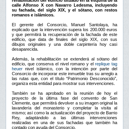
rehabilitación del edificio situado en la esquina de la
calle Alfonso X con Navarro Ledesma, incluyendo
su fachada, del siglo XIX, y el sótano, con restos
romanos e islámicos.
El gerente del Consorcio, Manuel Santolaya, ha
explicado que la intervención supera los 200.000 euros
y que permitirá la recuperación de la fachada de este
edificio, que data de finales del siglo XIX, con sus
dibujos originales y una doble carpintería hoy casi
desaparecida.
Además, la rehabilitación se extenderá al sótano del
edificio, que conserva el nivel romano y el
replique tag
heuer
nivel islámico, con la intención por parte del
Consorcio de incorporar este inmueble tras su arreglo a
las rutas que, con el título “Patrimonio Desconocido”,
organiza esta entidad para mostrar sus intervenciones.
También se ha aprobado en la reunión de hoy el
proyecto de la última fase del convento de San
Clemente, que permitirá devolver a su imagen original la
lavandería del monasterio y completar la visita al
mismo; así como la actualización del proyecto de Barrio
Rey, adaptándolo a las últimas intervenciones
realizadas en una de sus fachadas que también ha
contado con ayuda del Consorcio.