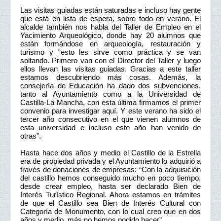
Las visitas guiadas están saturadas e incluso hay gente
que está en lista de espera, sobre todo en verano. El
alcalde también nos habla del Taller de Empleo en el
Yacimiento Arqueológico, donde hay 20 alumnos que
están formándose en arqueología, restauración y
turismo y “esto les sirve como práctica y se van
soltando. Primero van con el Director del Taller y luego
ellos llevan las visitas guiadas. Gracias a este taller
estamos descubriendo más cosas. Además, la
consejería de Educación ha dado dos subvenciones,
tanto al Ayuntamiento como a la Universidad de
Castilla-La Mancha, con esta última firmamos el primer
convenio para investigar aquí. Y este verano ha sido el
tercer año consecutivo en el que vienen alumnos de
esta universidad e incluso este año han venido de
otras”.
Hasta hace dos años y medio el Castillo de la Estrella
era de propiedad privada y el Ayuntamiento lo adquirió a
través de donaciones de empresas: “Con la adquisición
del castillo hemos conseguido mucho en poco tiempo,
desde crear empleo, hasta ser declarado Bien de
Interés Turístico Regional. Ahora estamos en trámites
de que el Castillo sea Bien de Interés Cultural con
Categoría de Monumento, con lo cual creo que en dos
años y medio, más no hemos podido hacer”.