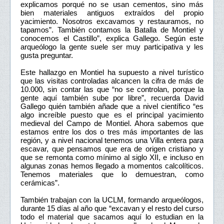
explicamos porqué no se usan cementos, sino más
bien materiales antiguos extraídos del propio
yacimiento. Nosotros excavamos y restauramos, no
tapamos”. También contamos la Batalla de Montiel y
conocemos el Castillo”, explica Gallego. Según este
arqueólogo la gente suele ser muy participativa y les
gusta preguntar.
Este hallazgo en Montiel ha supuesto a nivel turístico
que las visitas controladas alcancen la cifra de más de
10.000, sin contar las que “no se controlan, porque la
gente aquí también sube por libre”, recuerda David
Gallego quién también añade que a nivel científico “es
algo increíble puesto que es el principal yacimiento
medieval del Campo de Montiel. Ahora sabemos que
estamos entre los dos o tres más importantes de las
región, y a nivel nacional tenemos una Villa entera para
escavar, que pensamos que era de origen cristiano y
que se remonta como mínimo al siglo XII, e incluso en
algunas zonas hemos llegado a momentos calcolíticos.
Tenemos materiales que lo demuestran, como
cerámicas”.
También trabajan con la UCLM, formando arqueólogos,
durante 15 días al año que “excavan y el resto del curso
todo el material que sacamos aquí lo estudian en la