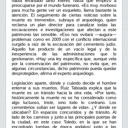
había levantado tanto interés hasta que empezó a
preocuparse por el mundo funerario. «Es muy morboso
para mucha gente ver un esqueleto, llama bastante la
atención. El seguimiento de ciertas noticias sobre la
muerte es tremendo», subraya el arqueólogo, quien
reclama un plan director para canalizar todas las
excavaciones e investigaciones que afectan a este
patrimonio tan sensible. «Eso nos evitará —augura—
problemas como en 2009 con el conflicto internacional
surgido a raíz de la excavación del cementerio judío.
Aquello fue producto de un vacío legal y de la
inexperiencia de las administraciones que lo
gestionaron. «Hay una ley específica que, aunque vela
por la conservación del patrimonio, no evita que, en
algunas circunstancias, dicho patrimonio pueda quedar
desprotegido», afirma el experto arqueólogo.
Legislación aparte, dónde y cuándo decide el hombre
enterrar a sus muertos. Ruiz Taboada explica que la
muerte es un tránsito hacia la otra vida. «Por tanto,
históricamente la muerte no se ha considerado como
algo luctuoso, triste, sino todo lo contrario. Los
cementerios solían ser lugares de vida». ¿Y dónde se
ubicaban? En espacios concurridos y de tránsito. Al
lado de los caminos y junto a las principales puertas de
la ciudad, en este caso Toledo, en la que se han
encontrado tumbas de época andalusí junto a las