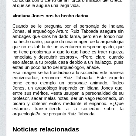
conocida como Cerro de la Horca o mirador del Greco,
al que se le augura una larga vida.
«Indiana Jones nos ha hecho daño»
Cuando se le pregunta por el personaje de Indiana
Jones, el arqueólogo Arturo Ruiz Taboada asegura sin
ambages que «nos ha dado fama, pero en el fondo nos
ha hecho daño, porque da una imagen de la arqueología
que no es tal: la de un aventurero despreocupado, que
no tiene problemas y que lo que hace es traer riqueza
inmediata y descubrir tesoros». «Pero, claro, cuando
eso afecta a tu propia casa debido a un hallazgo, pues
estás un poco harto del arqueólogo», añade.
Esa imagen se ha trasladado a la sociedad «de manera
equivocada», reconoce Ruiz Taboada. Este experto
pone como ejemplo un personaje animado, Tadeo
Jones, un arqueólogo inspirado en Idiana Jones que,
entre sus méritos, «está usurpar la personalidad de su
profesor, sacar malas notas, ser un vago redomado, un
pícaro y obtener éxitos mediante el engaño». «¿Qué
estamos transmitiendo a la sociedad sobre la
arqueología?», se pregunta Ruiz Taboada.
Noticias relacionadas