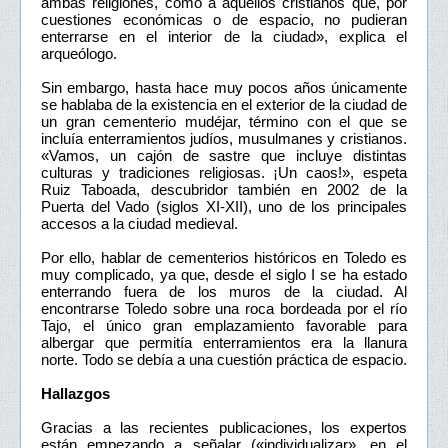
ambas religiones, como a aquellos cristianos que, por
cuestiones económicas o de espacio, no pudieran
enterrarse en el interior de la ciudad», explica el
arqueólogo.
Sin embargo, hasta hace muy pocos años únicamente
se hablaba de la existencia en el exterior de la ciudad de
un gran cementerio mudéjar, término con el que se
incluía enterramientos judíos, musulmanes y cristianos.
«Vamos, un cajón de sastre que incluye distintas
culturas y tradiciones religiosas. ¡Un caos!», espeta
Ruiz Taboada, descubridor también en 2002 de la
Puerta del Vado (siglos XI-XII), uno de los principales
accesos a la ciudad medieval.
Por ello, hablar de cementerios históricos en Toledo es
muy complicado, ya que, desde el siglo I se ha estado
enterrando fuera de los muros de la ciudad. Al
encontrarse Toledo sobre una roca bordeada por el río
Tajo, el único gran emplazamiento favorable para
albergar que permitía enterramientos era la llanura
norte. Todo se debía a una cuestión práctica de espacio.
Hallazgos
Gracias a las recientes publicaciones, los expertos
están empezando a señalar («individualizar», en el