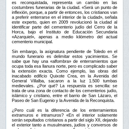
es reconquistada, representa un cambio en las
costumbres funerarias de la ciudad. «Será un punto de
inflexión, porque, a partir de entonces, los cristianos van
a preferir enterrarse en el interior de la ciudad», señala
este experto, quien en 2009 revolucionó la ciudad al
identificar parte del cementerio judío del Cerro de la
Horca, bajo el Instituto de Educación Secundaria
«Azarquiel», apenas a medio kilómetro del actual
cementerio municipal.
Sin embargo, la asignatura pendiente de Toledo en el
mundo funerario es delimitar estos yacimientos. Se
sabe que hay una «alfombra» de enterramientos que
ocupa toda esa llanura norte, pero es complicado saber
la extensión exacta. Como ejemplo, las obras del
inacabado edificio Quixote Crea, en la Avenida del
General Villalba, sacaron a la luz 1.500 tumbas
medievales. ¿Por qué? La respuesta es sencilla: se
trata de una zona de contacto de los cementerios judío,
islámico y cristiano, entre el barrio de San Lázaro, el
Paseo de San Eugenio y la Avenida de la Reconquista.
¿Pero cuál es la diferencia de los enterramientos
extramuros e intramuros? «En el interior solamente
serán sepultados cristianos a partir del siglo XII, dejando
el exterior tanto a musulmanes, judíos y conversos de