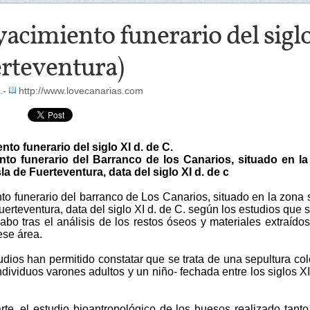
acimiento funerario del siglo
erteventura)
.-
http://www.lovecanarias.com
nto funerario del siglo XI d. de C.
nto funerario del Barranco de los Canarios, situado en l
sla de Fuerteventura, data del siglo XI d. de c
to funerario del barranco de Los Canarios, situado en la zona 
Fuerteventura, data del siglo XI d. de C. según los estudios que 
abo tras el análisis de los restos óseos y materiales extraído
ese área.
dios han permitido constatar que se trata de una sepultura col
ndividuos varones adultos y un niño- fechada entre los siglos XI 
rte, el estudio bioantropológico de los huesos realizado tanto