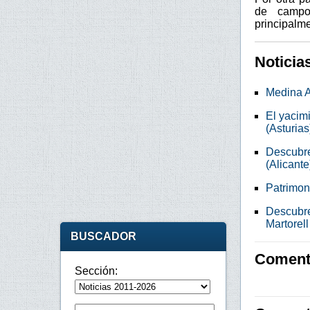
de campo
principalm
Noticia
Medina A
El yacimi
(Asturias
Descubre
(Alicante
Patrimon
Descubre
Martorell
BUSCADOR
Comenta
Sección: