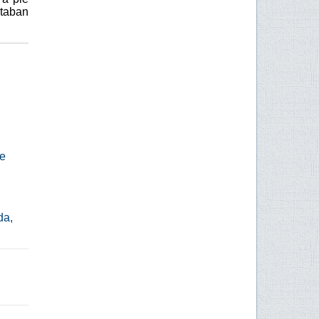
taban
pe
da,