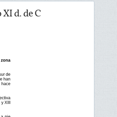
 XI d. de C
a zona
sur de
se han
s hace
ectiva
y XIII
 a pie