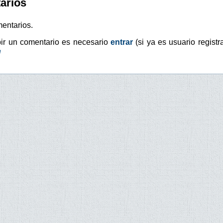
arios
entarios.
bir un comentario es necesario
entrar
(si ya es usuario registr
e