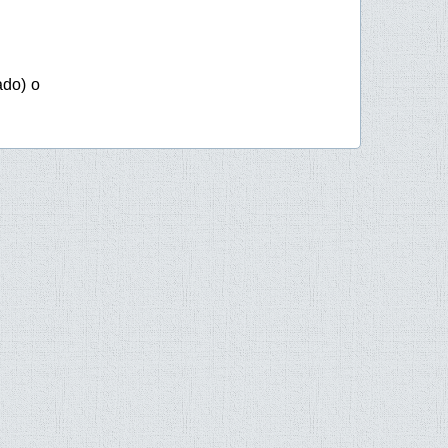
ado) o