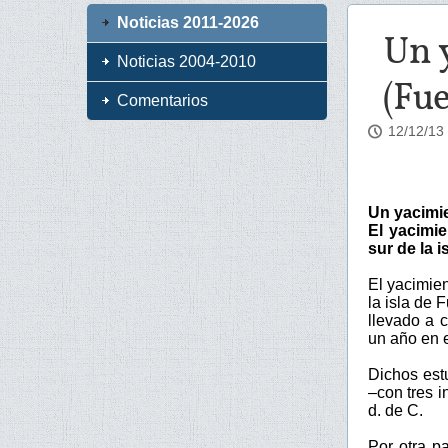
Noticias 2011-2026
Un y
Noticias 2004-2010
(Fu
Comentarios
12/12/13
Un yacimie
El yacimie
sur de la i
El yacimien
la isla de 
llevado a c
un año en 
Dichos estu
–con tres i
d. de C.
Por otra pa