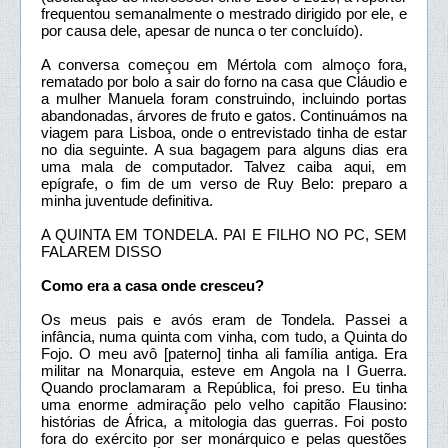
frequentou semanalmente o mestrado dirigido por ele, e
por causa dele, apesar de nunca o ter concluído).
A conversa começou em Mértola com almoço fora,
rematado por bolo a sair do forno na casa que Cláudio e
a mulher Manuela foram construindo, incluindo portas
abandonadas, árvores de fruto e gatos. Continuámos na
viagem para Lisboa, onde o entrevistado tinha de estar
no dia seguinte. A sua bagagem para alguns dias era
uma mala de computador. Talvez caiba aqui, em
epígrafe, o fim de um verso de Ruy Belo: preparo a
minha juventude definitiva.
A QUINTA EM TONDELA. PAI E FILHO NO PC, SEM
FALAREM DISSO
Como era a casa onde cresceu?
Os meus pais e avós eram de Tondela. Passei a
infância, numa quinta com vinha, com tudo, a Quinta do
Fojo. O meu avô [paterno] tinha ali família antiga. Era
militar na Monarquia, esteve em Angola na I Guerra.
Quando proclamaram a República, foi preso. Eu tinha
uma enorme admiração pelo velho capitão Flausino:
histórias de África, a mitologia das guerras. Foi posto
fora do exército por ser monárquico e pelas questões