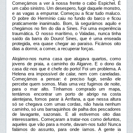
Começámos a ver à nossa frente o cabo Espichel. É
um cabo sinistro. Um desespero, fugir daquele monstro,
e as vagas a empurrar. Começou a ficar tudo maluco.
O pobre do Hermínio caiu no fundo do barco e ficou
praticamente inanimado. Bom, lá segurámos aquilo e
chegámos no fim do dia a Sines. Foi uma experiência
traumática. O nosso marítimo, o Valadas, nunca tinha
saído da barra do Douro! Sines, que é uma enseada
protegida, era quase chegar ao paraíso. Ficámos oito
dias a dormir, a comer, a recuperar forças.
Alojámo-nos numa casa que alugava quartos, como
jovens de praia, a caminho do Algarve. E o dono da
casa diz-nos que é chefe do porto! Foi um problema. A
Helena era impossível de calar, nem com caneladas.
Começámos a pensar: é preciso fugir, senão ele
percebe quem somos. Mais uma vez fugimos de noite,
para o mar alto. Tínhamos comprado um mapa,
tentámos encontrar um porto de abrigo na costa
alentejana, fomos parar à Arrifana, a que nessa altura
só se chegava com umas cordas, não havia nenhum
caminho, só uns barraquinhos de palha dos pescadores
de lavagante, sazonais. E ali estivemos oito dias
interessantes. Começaram a tratar-nos como defuntos,
aqueles que vão para a morte, davam-nos tudo! Nunca
falámos do assunto, para onde íamos. A gente ia