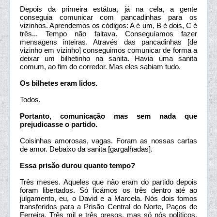
Depois da primeira estátua, já na cela, a gente
conseguia comunicar com pancadinhas para os
vizinhos. Aprendemos os códigos: A é um, B é dois, C é
três... Tempo não faltava. Conseguíamos fazer
mensagens inteiras. Através das pancadinhas [de
vizinho em vizinho] conseguimos comunicar de forma a
deixar um bilhetinho na sanita. Havia uma sanita
comum, ao fim do corredor. Mas eles sabiam tudo.
Os bilhetes eram lidos.
Todos.
Portanto, comunicação mas sem nada que
prejudicasse o partido.
Coisinhas amorosas, vagas. Foram as nossas cartas
de amor. Debaixo da sanita [gargalhadas].
Essa prisão durou quanto tempo?
Três meses. Aqueles que não eram do partido depois
foram libertados. Só ficámos os três dentro até ao
julgamento, eu, o David e a Marcela. Nós dois fomos
transferidos para a Prisão Central do Norte, Paços de
Ferreira. Três mil e três presos, mas só nós políticos,