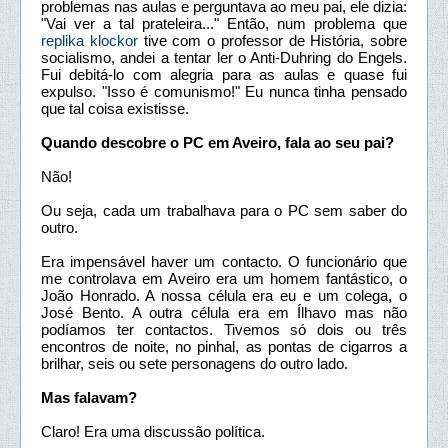
problemas nas aulas e perguntava ao meu pai, ele dizia:
"Vai ver a tal prateleira..." Então, num problema que
replika klockor
tive com o professor de História, sobre
socialismo, andei a tentar ler o Anti-Duhring do Engels.
Fui debitá-lo com alegria para as aulas e quase fui
expulso. "Isso é comunismo!" Eu nunca tinha pensado
que tal coisa existisse.
Quando descobre o PC em Aveiro, fala ao seu pai?
Não!
Ou seja, cada um trabalhava para o PC sem saber do
outro.
Era impensável haver um contacto. O funcionário que
me controlava em Aveiro era um homem fantástico, o
João Honrado. A nossa célula era eu e um colega, o
José Bento. A outra célula era em Ílhavo mas não
podíamos ter contactos. Tivemos só dois ou três
encontros de noite, no pinhal, as pontas de cigarros a
brilhar, seis ou sete personagens do outro lado.
Mas falavam?
Claro! Era uma discussão política.