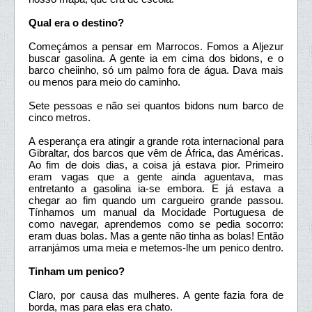
Qual era o destino?
Começámos a pensar em Marrocos. Fomos a Aljezur
buscar gasolina. A gente ia em cima dos bidons, e o
barco cheiinho, só um palmo fora de água. Dava mais
ou menos para meio do caminho.
Sete pessoas e não sei quantos bidons num barco de
cinco metros.
A esperança era atingir a grande rota internacional para
Gibraltar, dos barcos que vêm de África, das Américas.
Ao fim de dois dias, a coisa já estava pior. Primeiro
eram vagas que a gente ainda aguentava, mas
entretanto a gasolina ia-se embora. E já estava a
chegar ao fim quando um cargueiro grande passou.
Tínhamos um manual da Mocidade Portuguesa de
como navegar, aprendemos como se pedia socorro:
eram duas bolas. Mas a gente não tinha as bolas! Então
arranjámos uma meia e metemos-lhe um penico dentro.
Tinham um penico?
Claro, por causa das mulheres. A gente fazia fora de
borda, mas para elas era chato.