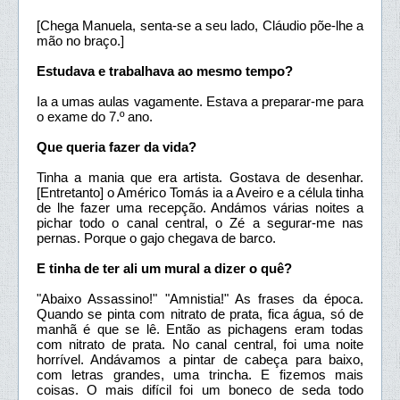
[Chega Manuela, senta-se a seu lado, Cláudio põe-lhe a
mão no braço.]
Estudava e trabalhava ao mesmo tempo?
Ia a umas aulas vagamente. Estava a preparar-me para
o exame do 7.º ano.
Que queria fazer da vida?
Tinha a mania que era artista. Gostava de desenhar.
[Entretanto] o Américo Tomás ia a Aveiro e a célula tinha
de lhe fazer uma recepção. Andámos várias noites a
pichar todo o canal central, o Zé a segurar-me nas
pernas. Porque o gajo chegava de barco.
E tinha de ter ali um mural a dizer o quê?
"Abaixo Assassino!" "Amnistia!" As frases da época.
Quando se pinta com nitrato de prata, fica água, só de
manhã é que se lê. Então as pichagens eram todas
com nitrato de prata. No canal central, foi uma noite
horrível. Andávamos a pintar de cabeça para baixo,
com letras grandes, uma trincha. E fizemos mais
coisas. O mais difícil foi um boneco de seda todo