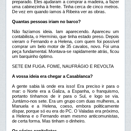
preparado. Eles ajudaram a comprar a madeira, a fazer
uma cabinezinha à frente. Tinha cerca de cinco metros.
De vez em quando íamos à Ribeira ver as obras.
Quantas pessoas iriam no barco?
Não fazíamos ideia. Iam aparecendo. Apareceu um
contabilista, o Hermínio, que tinha estado preso. Depois
vieram o Fernando e a Helena, com quem foi possível
comprar um belo motor de 35 cavalos, novo. Foi uma
peça fundamental. Montava-se rapidamente atrás, ficou
um barquinho óptimo.
SETE EM FUGA. FOME, NAUFRÁGIO E REVOLTA
A vossa ideia era chegar a Casablanca?
A gente sabia lá onde era isso! Era preciso ir para o
mar: o Norte era a Galiza, a Espanha, o franquismo,
portanto tínhamos de ir para o Sul, e logo se via.
Juntámo-nos sete. Era um grupo com duas mulheres, a
Manuela e a Helena, coeso, embora politicamente
díspar, porque só eu era do PC. O Valadas era próximo,
a Helena e o Fernando eram mesmo anticomunistas,
de certa forma. Mas tinham o dinheiro.
Os sócios capitalistas.