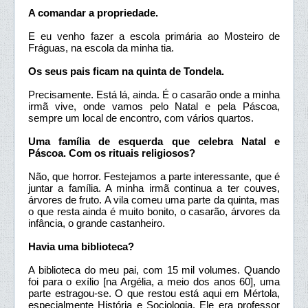
A comandar a propriedade.
E eu venho fazer a escola primária ao Mosteiro de
Fráguas, na escola da minha tia.
Os seus pais ficam na quinta de Tondela.
Precisamente. Está lá, ainda. É o casarão onde a minha
irmã vive, onde vamos pelo Natal e pela Páscoa,
sempre um local de encontro, com vários quartos.
Uma família de esquerda que celebra Natal e
Páscoa. Com os rituais religiosos?
Não, que horror. Festejamos a parte interessante, que é
juntar a família. A minha irmã continua a ter couves,
árvores de fruto. A vila comeu uma parte da quinta, mas
o que resta ainda é muito bonito, o casarão, árvores da
infância, o grande castanheiro.
Havia uma biblioteca?
A biblioteca do meu pai, com 15 mil volumes. Quando
foi para o exílio [na Argélia, a meio dos anos 60], uma
parte estragou-se. O que restou está aqui em Mértola,
especialmente História e Sociologia. Ele era professor