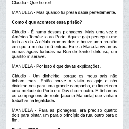
Cláudio - Que horror!
MANUELA - Mas quando fui presa sabia perfeitamente.
Como é que acontece essa prisão?
Cláudio - É numa dessas pichagens. Mais uma vez o
Américo Tomás: ia ao Porto. Aquele gajo perseguiu-me
toda a vida. A célula éramos dois e houve uma reunião
em que a minha irmã entrou. Eu e a Marcela vivíamos
numas águas furtadas na Rua de Santo Ildefonso, um
quartito miserável.
MANUELA - Por isso é que davas explicações.
Cláudio - Um dinheirito, porque os meus pais não
tinham mais. Então houve a visita do gajo e nós
dividimo-nos para uma grande campanha, eu fiquei com
uma metade do Porto e o David com outra. E tínhamos
os compagnons de route [aponta Manuela] que vinham
trabalhar na legalidade.
MANUELA - Para as pichagens, era preciso quatro:
dois para pintar, um para o princípio da rua, outro para o
fim.