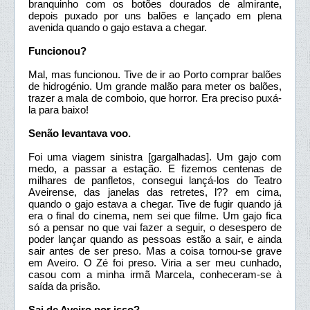
branquinho com os botões dourados de almirante,
depois puxado por uns balões e lançado em plena
avenida quando o gajo estava a chegar.
Funcionou?
Mal, mas funcionou. Tive de ir ao Porto comprar balões
de hidrogénio. Um grande malão para meter os balões,
trazer a mala de comboio, que horror. Era preciso puxá-
la para baixo!
Senão levantava voo.
Foi uma viagem sinistra [gargalhadas]. Um gajo com
medo, a passar a estação. E fizemos centenas de
milhares de panfletos, consegui lançá-los do Teatro
Aveirense, das janelas das retretes, l?? em cima,
quando o gajo estava a chegar. Tive de fugir quando já
era o final do cinema, nem sei que filme. Um gajo fica
só a pensar no que vai fazer a seguir, o desespero de
poder lançar quando as pessoas estão a sair, e ainda
sair antes de ser preso. Mas a coisa tornou-se grave
em Aveiro. O Zé foi preso. Viria a ser meu cunhado,
casou com a minha irmã Marcela, conheceram-se à
saída da prisão.
Sai de Aveiro por isso?