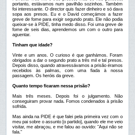
portanto, estávamos num pavilhão sozinhos. Também
foi interessante. O director quis fazer dinheiro e só dava
sopa aos presos. Eu e o David começámos a fazer
greve de fome para exigir segundo prato. Ele não podia
queixar-se à PIDE, tinha medo disso. Foi uma greve de
fome de seis dias, aprendemos um com o outro para
aguentar.
Tinham que idade?
Vinte e um anos. O curioso é que ganhámos. Foram
obrigados a dar o segundo prato a três mil e tal presos.
Depois disso, quando atravessávamos a prisão éramos
recebidos às palmas, com uma fiada à nossa
passagem. Os heróis da greve.
Quanto tempo ficaram nessa prisão?
Mais três meses. Depois foi o julgamento. Não
conseguiram provar nada. Fomos condenados à prisão
sofrida.
Mas ainda na PIDE é que falei pela primeira vez com o
meu pai sobre o assunto [o partido], quando ele me veio
visitar, me abraçou, e me falou ao ouvido: "Aqui não se
fala."