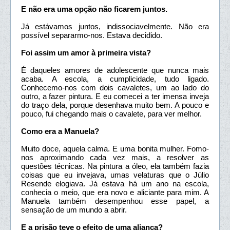
E não era uma opção não ficarem juntos.
Já estávamos juntos, indissociavelmente. Não era
possível separarmo-nos. Estava decidido.
Foi assim um amor à primeira vista?
É daqueles amores de adolescente que nunca mais
acaba. A escola, a cumplicidade, tudo ligado.
Conhecemo-nos com dois cavaletes, um ao lado do
outro, a fazer pintura. E eu comecei a ter imensa inveja
do traço dela, porque desenhava muito bem. A pouco e
pouco, fui chegando mais o cavalete, para ver melhor.
Como era a Manuela?
Muito doce, aquela calma. E uma bonita mulher. Fomo-
nos aproximando cada vez mais, a resolver as
questões técnicas. Na pintura a óleo, ela também fazia
coisas que eu invejava, umas velaturas que o Júlio
Resende elogiava. Já estava há um ano na escola,
conhecia o meio, que era novo e aliciante para mim. A
Manuela também desempenhou esse papel, a
sensação de um mundo a abrir.
E a prisão teve o efeito de uma aliança?