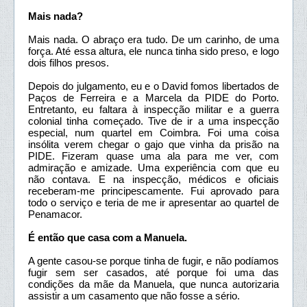
Mais nada?
Mais nada. O abraço era tudo. De um carinho, de uma
força. Até essa altura, ele nunca tinha sido preso, e logo
dois filhos presos.
Depois do julgamento, eu e o David fomos libertados de
Paços de Ferreira e a Marcela da PIDE do Porto.
Entretanto, eu faltara à inspecção militar e a guerra
colonial tinha começado. Tive de ir a uma inspecção
especial, num quartel em Coimbra. Foi uma coisa
insólita verem chegar o gajo que vinha da prisão na
PIDE. Fizeram quase uma ala para me ver, com
admiração e amizade. Uma experiência com que eu
não contava. E na inspecção, médicos e oficiais
receberam-me principescamente. Fui aprovado para
todo o serviço e teria de me ir apresentar ao quartel de
Penamacor.
É então que casa com a Manuela.
A gente casou-se porque tinha de fugir, e não podíamos
fugir sem ser casados, até porque foi uma das
condições da mãe da Manuela, que nunca autorizaria
assistir a um casamento que não fosse a sério.