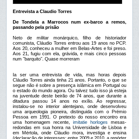
Entrevista a Claudio Torres
De Tondela a Marrocos num ex-barco a remos,
passando pela prisão
Neto de militar monárquico, filho de historiador
comunista, Cláudio Torres entrou aos 19 anos no PCP.
Aos 20, conheceu a mulher em Belas-Artes e foi preso.
Aos 21, fugiu com ela, grávida, e mais cinco pessoas
num "barquito". Quase morreram
Ia ser uma entrevista de vida, mas horas depois
Cláudio Torres ainda tinha 21 anos. Portanto, o que se
segue não é sobre a presença islâmica em Portugal ou
o estado do mundo agora. Ou talvez tudo isso já esteja
na juventude deste beirão de 74 anos, que durante a
ditadura passou 14 anos no exílio. Ao regressar,
instalou-se no interior alentejano, onde desenvolveu
uma arqueologia pioneira, distinguida com o Prémio
Pessoa em 1991. O pretexto do nosso encontro era
uma homenagem recente,
imitatie horloges
mesas-
redondas em sua honra na Universidade de Lisboa e
em Mértola, onde Cláudio mora, investiga e ensina
(declaração de interesses: entre 2009 e 2010, a repórter