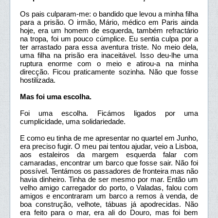
Os pais culparam-me: o bandido que levou a minha filha
para a prisão. O irmão, Mário, médico em Paris ainda
hoje, era um homem de esquerda, também refractário
na tropa, foi um pouco cúmplice. Eu sentia culpa por a
ter arrastado para essa aventura triste. No meio dela,
uma filha na prisão era inaceitável. Isso deu-lhe uma
ruptura enorme com o meio e atirou-a na minha
direcção. Ficou praticamente sozinha. Não que fosse
hostilizada.
Mas foi uma escolha.
Foi uma escolha. Ficámos ligados por uma
cumplicidade, uma solidariedade.
E como eu tinha de me apresentar no quartel em Junho,
era preciso fugir. O meu pai tentou ajudar, veio a Lisboa,
aos estaleiros da margem esquerda falar com
camaradas, encontrar um barco que fosse sair. Não foi
possível. Tentámos os passadores de fronteira mas não
havia dinheiro. Tinha de ser mesmo por mar. Então um
velho amigo carregador do porto, o Valadas, falou com
amigos e encontraram um barco a remos à venda, de
boa construção, velhote, tábuas já apodrecidas. Não
era feito para o mar, era ali do Douro, mas foi bem