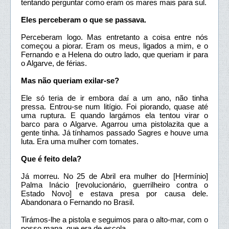
tentando perguntar como eram os mares mais para sul.
Eles perceberam o que se passava.
Perceberam logo. Mas entretanto a coisa entre nós
começou a piorar. Eram os meus, ligados a mim, e o
Fernando e a Helena do outro lado, que queriam ir para
o Algarve, de férias.
Mas não queriam exilar-se?
Ele só teria de ir embora daí a um ano, não tinha
pressa. Entrou-se num litígio. Foi piorando, quase até
uma ruptura. E quando largámos ela tentou virar o
barco para o Algarve. Agarrou uma pistolazita que a
gente tinha. Já tínhamos passado Sagres e houve uma
luta. Era uma mulher com tomates.
Que é feito dela?
Já morreu. No 25 de Abril era mulher do [Hermínio]
Palma Inácio [revolucionário, guerrilheiro contra o
Estado Novo] e estava presa por causa dele.
Abandonara o Fernando no Brasil.
Tirámos-lhe a pistola e seguimos para o alto-mar, com o
nosso mapa, que era de escola.