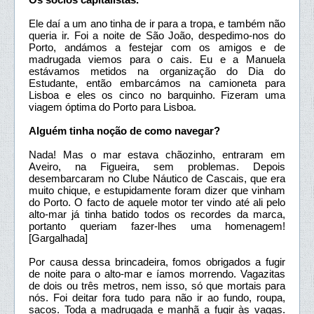
Ele daí a um ano tinha de ir para a tropa, e também não
queria ir. Foi a noite de São João, despedimo-nos do
Porto, andámos a festejar com os amigos e de
madrugada viemos para o cais. Eu e a Manuela
estávamos metidos na organização do Dia do
Estudante, então embarcámos na camioneta para
Lisboa e eles os cinco no barquinho. Fizeram uma
viagem óptima do Porto para Lisboa.
Alguém tinha noção de como navegar?
Nada! Mas o mar estava chãozinho, entraram em
Aveiro, na Figueira, sem problemas. Depois
desembarcaram no Clube Náutico de Cascais, que era
muito chique, e estupidamente foram dizer que vinham
do Porto. O facto de aquele motor ter vindo até ali pelo
alto-mar já tinha batido todos os recordes da marca,
portanto queriam fazer-lhes uma homenagem!
[Gargalhada]
Por causa dessa brincadeira, fomos obrigados a fugir
de noite para o alto-mar e íamos morrendo. Vagazitas
de dois ou três metros, nem isso, só que mortais para
nós. Foi deitar fora tudo para não ir ao fundo, roupa,
sacos. Toda a madrugada e manhã a fugir às vagas.