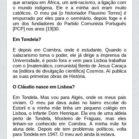
que arranjou em África, um anti-racismo, a ligação com
o mundo indígena. Ele e a minha avó eram muito
católicos. O meu pai [o historiador Flausino Torres] é
empurrado por eles para o seminário, depois foge e é
um dos fundadores do Partido Comunista Português
[PCP] nos anos [19]30.
Em Tondela?
E depois em Coimbra, onde é estudante. Quando o
salazarismo toma o poder, ele já dirige a imprensa da
Universidade, é posto fora e vem para Lisboa trabalhar
com o [matemático, comunista] Bento de Jesus Caraça
na [editora de divulgação científica] Cosmos. Aí publica
as suas primeiras obras de História.
O Cláudio nasce em Lisboa?
Em Tondela. Mas vou para Algés, onde os meus pais
viviam. O meu pai dava aulas no bairro escolar do
Estoril e a minha mãe tinha um pequeno colégio em
Lisboa, o Infante Dom Henrique. Ela era de uma aldeia
perto de Tondela, Mosteiro de Fráguas, mas eles
tinham-se conhecido em Coimbra. A minha mãe foi
aluna dele. Depois ele tem problemas políticos, volta
para Tondela em 1947. O meu avô ainda lá estava.