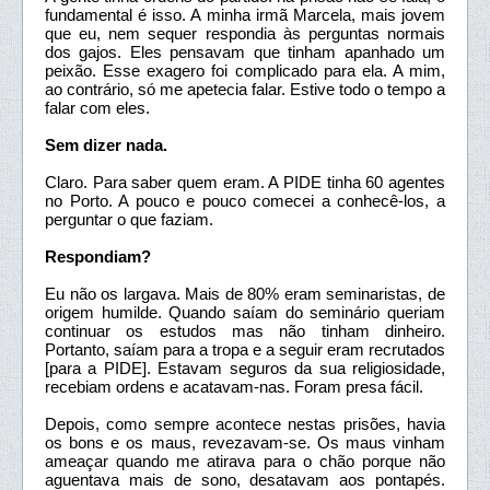
fundamental é isso. A minha irmã Marcela, mais jovem
que eu, nem sequer respondia às perguntas normais
dos gajos. Eles pensavam que tinham apanhado um
peixão. Esse exagero foi complicado para ela. A mim,
ao contrário, só me apetecia falar. Estive todo o tempo a
falar com eles.
Sem dizer nada.
Claro. Para saber quem eram. A PIDE tinha 60 agentes
no Porto. A pouco e pouco comecei a conhecê-los, a
perguntar o que faziam.
Respondiam?
Eu não os largava. Mais de 80% eram seminaristas, de
origem humilde. Quando saíam do seminário queriam
continuar os estudos mas não tinham dinheiro.
Portanto, saíam para a tropa e a seguir eram recrutados
[para a PIDE]. Estavam seguros da sua religiosidade,
recebiam ordens e acatavam-nas. Foram presa fácil.
Depois, como sempre acontece nestas prisões, havia
os bons e os maus, revezavam-se. Os maus vinham
ameaçar quando me atirava para o chão porque não
aguentava mais de sono, desatavam aos pontapés.