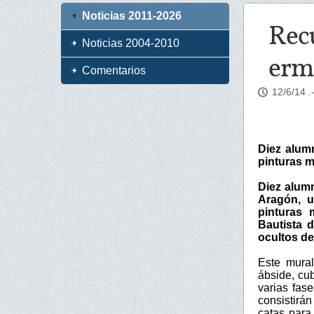
Noticias 2011-2026
Recu
Noticias 2004-2010
ermi
Comentarios
12/6/14
.
Diez alum
pinturas m
Diez alum
Aragón, u
pinturas 
Bautista 
ocultos d
Este mural
ábside, cu
varias fase
consistirán
catas para