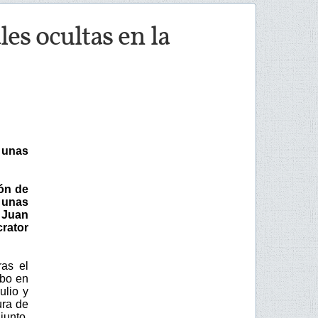
s ocultas en la
 unas
ón de
 unas
 Juan
rator
ras el
abo en
ulio y
ura de
junto.