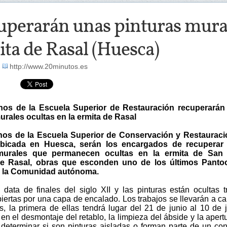
perarán unas pinturas murale
ta de Rasal (Huesca)
-
http://www.20minutos.es
nos de la Escuela Superior de Restauración recuperarán
urales ocultas en la ermita de Rasal
nos de la Escuela Superior de Conservación y Restauraci
bicada en Huesca, serán los encargados de recuperar
murales que permanecen ocultas en la ermita de San
de Rasal, obras que esconden uno de los últimos Pantoc
e la Comunidad autónoma.
 data de finales del siglo XII y las pinturas están ocultas t
biertas por una capa de encalado. Los trabajos se llevarán a c
s, la primera de ellas tendrá lugar del 21 de junio al 10 de j
 en el desmontaje del retablo, la limpieza del ábside y la apert
 determinar si son pinturas aisladas o forman parte de un con