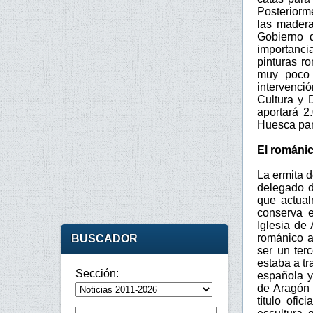
Posteriorm
las madera
Gobierno 
importancia
pinturas r
muy poco 
intervenci
Cultura y 
aportará 2
Huesca para
El románic
La ermita 
delegado d
que actual
conserva 
Iglesia de
románico a
BUSCADOR
ser un ter
estaba a tr
Sección:
española y
de Aragón 
título ofi