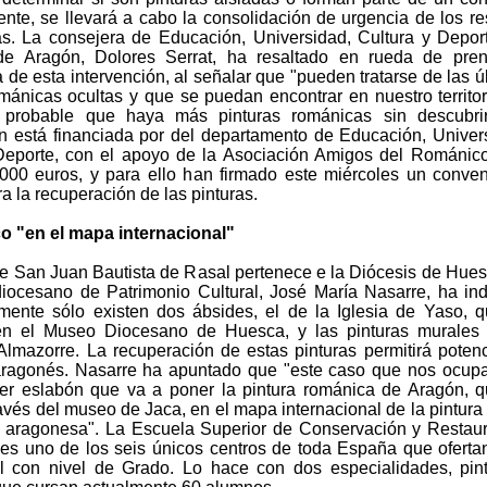
ente, se llevará a cabo la consolidación de urgencia de los re
s. La consejera de Educación, Universidad, Cultura y Depor
de Aragón, Dolores Serrat, ha resaltado en rueda de pren
 de esta intervención, al señalar que "pueden tratarse de las ú
ománicas ocultas y que se puedan encontrar en nuestro territor
probable que haya más pinturas románicas sin descubrir
ón está financiada por del departamento de Educación, Univer
Deporte, con el apoyo de la Asociación Amigos del Románic
.000 euros, y para ello han firmado este miércoles un conve
 la recuperación de las pinturas.
o "en el mapa internacional"
de San Juan Bautista de Rasal pertenece e la Diócesis de Hues
iocesano de Patrimonio Cultural, José María Nasarre, ha in
mente sólo existen dos ábsides, el de la Iglesia de Yaso, 
en el Museo Diocesano de Huesca, y las pinturas murales 
 Almazorre. La recuperación de estas pinturas permitirá potenc
ragonés. Nasarre ha apuntado que "este caso que nos ocup
cer eslabón que va a poner la pintura románica de Aragón, 
avés del museo de Jaca, en el mapa internacional de la pintura
 aragonesa". La Escuela Superior de Conservación y Restau
es uno de los seis únicos centros de toda España que oferta
cial con nivel de Grado. Lo hace con dos especialidades, pin