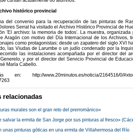
 que cursan actualmente 60 alumnos.
rchivo histórico provincial
rma del convenio para la recuperación de las pinturas de Ras
olores Serrat ha visitado el Archivo Histórico Provincial de Hu
ión 'El archivo: la memoria de todos'. La muestra, organizada 
e Aragón con motivo del Día Internacional de los Archivos, t
sonajes como protagonistas; desde un zapatero del siglo XVI ha
do, las Viudas de Larumbe o un judío condenado por la Inquis
recorrido las instalaciones acompañada por el director del ar
Generelo, y por el director del Servicio Provincial de Educac
sé María Cabello.
en: http://www.20minutos.es/noticia/2164516/0/#xto
7263
s relacionadas
turas murales son el gran reto del prerrománico»
 salvar la ermita de San Jorge por sus pinturas al fresco» (Các
 unas pinturas góticas en una ermita de Villahermosa del Río