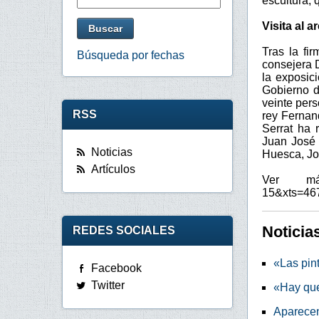
escultura,
Visita al a
Tras la fi
Búsqueda por fechas
consejera D
la exposic
Gobierno d
veinte per
RSS
rey Fernan
Serrat ha 
Juan José 
Noticias
Huesca, Jo
Artículos
Ver más 
15&xts=46
Noticia
REDES SOCIALES
«Las pin
Facebook
Twitter
«Hay que
Aparecen