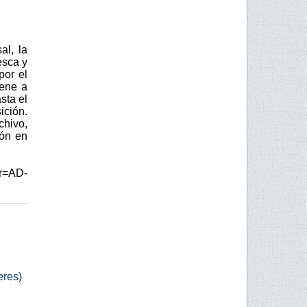
al, la
esca y
por el
iene a
sta el
ición.
chivo,
ión en
r=AD-
eres)