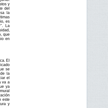
stos y
te del
sa la
ltimas
io, es
". La
sidad,
o, que
nio en
ca. El
dicado
que se
de la
iar el
a va a
que ya
 mural
ración
n este
tura y