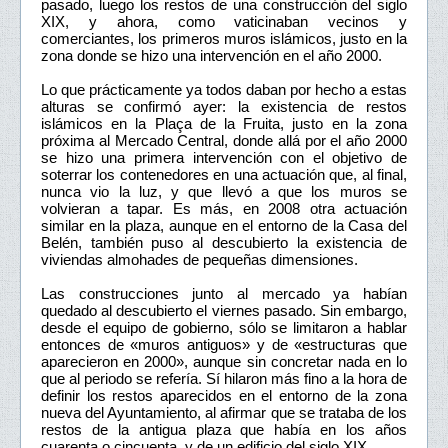
pasado, luego los restos de una construcción del siglo
XIX, y ahora, como vaticinaban vecinos y
comerciantes, los primeros muros islámicos, justo en la
zona donde se hizo una intervención en el año 2000.
Lo que prácticamente ya todos daban por hecho a estas
alturas se confirmó ayer: la existencia de restos
islámicos en la Plaça de la Fruita, justo en la zona
próxima al Mercado Central, donde allá por el año 2000
se hizo una primera intervención con el objetivo de
soterrar los contenedores en una actuación que, al final,
nunca vio la luz, y que llevó a que los muros se
volvieran a tapar. Es más, en 2008 otra actuación
similar en la plaza, aunque en el entorno de la Casa del
Belén, también puso al descubierto la existencia de
viviendas almohades de pequeñas dimensiones.
Las construcciones junto al mercado ya habían
quedado al descubierto el viernes pasado. Sin embargo,
desde el equipo de gobierno, sólo se limitaron a hablar
entonces de «muros antiguos» y de «estructuras que
aparecieron en 2000», aunque sin concretar nada en lo
que al periodo se refería. Sí hilaron más fino a la hora de
definir los restos aparecidos en el entorno de la zona
nueva del Ayuntamiento, al afirmar que se trataba de los
restos de la antigua plaza que había en los años
cuarenta o cincuenta, y de un edificio del siglo XIX.