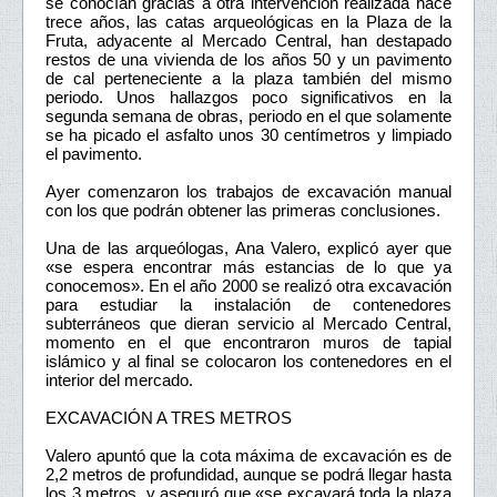
se conocían gracias a otra intervención realizada hace
trece años, las catas arqueológicas en la Plaza de la
Fruta, adyacente al Mercado Central, han destapado
restos de una vivienda de los años 50 y un pavimento
de cal perteneciente a la plaza también del mismo
periodo. Unos hallazgos poco significativos en la
segunda semana de obras, periodo en el que solamente
se ha picado el asfalto unos 30 centímetros y limpiado
el pavimento.
Ayer comenzaron los trabajos de excavación manual
con los que podrán obtener las primeras conclusiones.
Una de las arqueólogas, Ana Valero, explicó ayer que
«se espera encontrar más estancias de lo que ya
conocemos». En el año 2000 se realizó otra excavación
para estudiar la instalación de contenedores
subterráneos que dieran servicio al Mercado Central,
momento en el que encontraron muros de tapial
islámico y al final se colocaron los contenedores en el
interior del mercado.
EXCAVACIÓN A TRES METROS
Valero apuntó que la cota máxima de excavación es de
2,2 metros de profundidad, aunque se podrá llegar hasta
los 3 metros, y aseguró que «se excavará toda la plaza