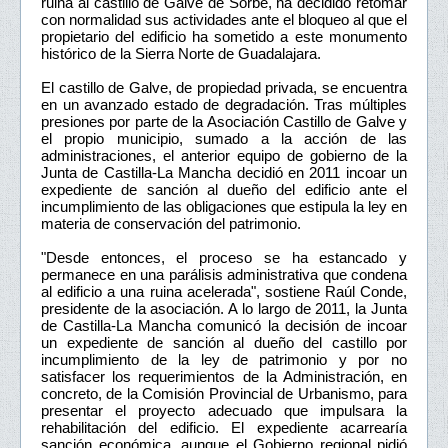
ruina al castillo de Galve de Sorbe, ha decidido retomar
con normalidad sus actividades ante el bloqueo al que el
propietario del edificio ha sometido a este monumento
histórico de la Sierra Norte de Guadalajara.
El castillo de Galve, de propiedad privada, se encuentra
en un avanzado estado de degradación. Tras múltiples
presiones por parte de la Asociación Castillo de Galve y
el propio municipio, sumado a la acción de las
administraciones, el anterior equipo de gobierno de la
Junta de Castilla-La Mancha decidió en 2011 incoar un
expediente de sanción al dueño del edificio ante el
incumplimiento de las obligaciones que estipula la ley en
materia de conservación del patrimonio.
"Desde entonces, el proceso se ha estancado y
permanece en una parálisis administrativa que condena
al edificio a una ruina acelerada", sostiene Raúl Conde,
presidente de la asociación. A lo largo de 2011, la Junta
de Castilla-La Mancha comunicó la decisión de incoar
un expediente de sanción al dueño del castillo por
incumplimiento de la ley de patrimonio y por no
satisfacer los requerimientos de la Administración, en
concreto, de la Comisión Provincial de Urbanismo, para
presentar el proyecto adecuado que impulsara la
rehabilitación del edificio. El expediente acarrearía
sanción económica, aunque el Gobierno regional pidió