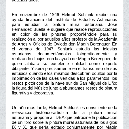
En noviembre de 1946 Helmut Schlunk recibe una
ayuda financiera del Instituto de Estudios Asturianos
para estudiar la pintura mural asturiana. José
Fernández Buelta le sugiere que realice reproducciones
en color de las pinturas proponiéndole para su
realización al por aquellos años profesor de la Academia
de Artes y Oficios de Oviedo don Magín Berenguer. En
el verano de 1947 Schlunk estudia las iglesias
asturianas documentándolas fotográficamente y
realizando dibujos con la ayuda de Magín Berenguer, de
quien alabará su excelente calidad como experto
dibujante. Y será precisamente en el transcurso de sus
estudios cuando ellos mismos descubran ocultos por la
imprimación de las cales vertidas a los paramentos, los
restos pictóricos de la nave sur de San Miguel de Liño:
la figura del Músico junto a abundantes restos de pintura
figurativa y decorativa.
Un año más tarde, Helmut Schlunk es consciente de la
relevancia histórico-artística de la pintura mural
asturiana y propone al IDEA que patrocine la publicación
de un libro sobre la pintura mural asturiana de los siglos
IX y X, que sería editado conjuntamente por Magín