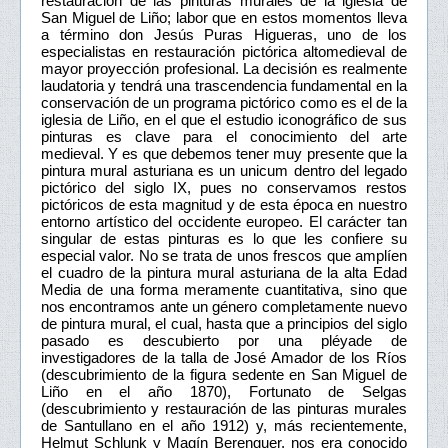
restauración de las pinturas murales de la iglesia de
San Miguel de Liño; labor que en estos momentos lleva
a término don Jesús Puras Higueras, uno de los
especialistas en restauración pictórica altomedieval de
mayor proyección profesional. La decisión es realmente
laudatoria y tendrá una trascendencia fundamental en la
conservación de un programa pictórico como es el de la
iglesia de Liño, en el que el estudio iconográfico de sus
pinturas es clave para el conocimiento del arte
medieval. Y es que debemos tener muy presente que la
pintura mural asturiana es un unicum dentro del legado
pictórico del siglo IX, pues no conservamos restos
pictóricos de esta magnitud y de esta época en nuestro
entorno artístico del occidente europeo. El carácter tan
singular de estas pinturas es lo que les confiere su
especial valor. No se trata de unos frescos que amplíen
el cuadro de la pintura mural asturiana de la alta Edad
Media de una forma meramente cuantitativa, sino que
nos encontramos ante un género completamente nuevo
de pintura mural, el cual, hasta que a principios del siglo
pasado es descubierto por una pléyade de
investigadores de la talla de José Amador de los Ríos
(descubrimiento de la figura sedente en San Miguel de
Liño en el año 1870), Fortunato de Selgas
(descubrimiento y restauración de las pinturas murales
de Santullano en el año 1912) y, más recientemente,
Helmut Schlunk y Magín Berenguer, nos era conocido