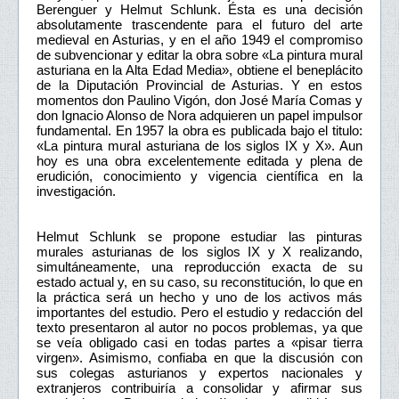
Berenguer y Helmut Schlunk. Ésta es una decisión
absolutamente trascendente para el futuro del arte
medieval en Asturias, y en el año 1949 el compromiso
de subvencionar y editar la obra sobre «La pintura mural
asturiana en la Alta Edad Media», obtiene el beneplácito
de la Diputación Provincial de Asturias. Y en estos
momentos don Paulino Vigón, don José María Comas y
don Ignacio Alonso de Nora adquieren un papel impulsor
fundamental. En 1957 la obra es publicada bajo el titulo:
«La pintura mural asturiana de los siglos IX y X». Aun
hoy es una obra excelentemente editada y plena de
erudición, conocimiento y vigencia científica en la
investigación.
Helmut Schlunk se propone estudiar las pinturas
murales asturianas de los siglos IX y X realizando,
simultáneamente, una reproducción exacta de su
estado actual y, en su caso, su reconstitución, lo que en
la práctica será un hecho y uno de los activos más
importantes del estudio. Pero el estudio y redacción del
texto presentaron al autor no pocos problemas, ya que
se veía obligado casi en todas partes a «pisar tierra
virgen». Asimismo, confiaba en que la discusión con
sus colegas asturianos y expertos nacionales y
extranjeros contribuiría a consolidar y afirmar sus