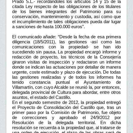
Prado S.L.- recordándoles los artículos 14 y 15 de la
citada Ley respecto de las obligaciones de los titulares
de los bienes integrantes del Patrimonio para su
conservación, mantenimiento y custodia, así como que
el incumplimiento de tales obligaciones pueda dar lugar
a sanciones de hasta 100.000 euros”.
El comunicado añade: “Desde la fecha de esa primera
diligencia (18/5/2011), las gestiones -así como las
comunicaciones con la propiedad- se han ido
sucediendo sin pausa. La propiedad encargó informe y
redacción de proyecto, los técnicos de la Consejería
giraron visitas de inspección y redactaron un informe
donde se indican las actuaciones por detallar de manera
urgente, coste estimado y plazo de ejecución. De todas
las gestiones realizadas y de todos los informes ha
tenido constancia puntual el Ayuntamiento de
Villamartín, con cuyo Alcalde se reunió la, por entonces,
delegada provincial de Cultura para abordar, entre otros
asuntos, el estado del Castillo.
En el segundo semestre de 2012, la propiedad entregó
el Proyecto de Consolidación del Castillo que, tras un
primer paso por la Comisión de Patrimonio, fue objeto
de correcciones y aprobado el 24/9/2012 por
Resolución de la delegada territorial. En dicha
resolución se recuerda a la propiedad que, al tratarse de
una orden de ejecución, el plazo de las obras será de