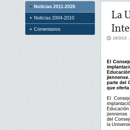
Noticias 2011-2026
La 
Noticias 2004-2010
Inte
Comentarios
18/3/13
.
El Consej
implantaci
Educación 
jiennense.
parte del
que oferta
El Consej
implantaci
Educación 
jiennense. 
del Consej
la Univers