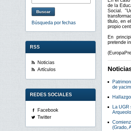
En el caso
de la Educ
Social. "
transforma
título, en
Búsqueda por fechas
propio cen
En princip
pretende in
RSS
(EuropaPre
Noticias
Noticia
Artículos
Patrimon
de yacim
REDES SOCIALES
Hallazgo
La UGR s
Facebook
Arqueolo
Twitter
Comienza
(Grado, A