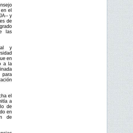
onsejo
 en el
JA-- y
des de
 grado
e las
ial y
rsidad
que en
o a la
dinada
, para
ración
cha el
itía a
clo de
ado en
ón de