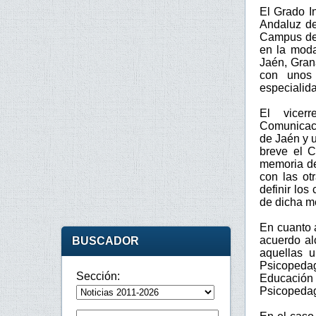
El Grado I
Andaluz de
Campus de 
en la modal
Jaén, Gran
con unos 
especialid
El vicerr
Comunicaci
de Jaén y 
breve el C
memoria del
con las ot
definir los
de dicha m
En cuanto 
acuerdo al
BUSCADOR
aquellas u
Psicopedag
Sección:
Educación
Psicopedag