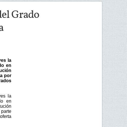
del Grado
a
es la
do en
tución
da por
rados
es la
do en
tución
 parte
oferta