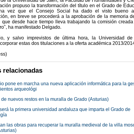
 de la Universidad de Jaén, la Facultad de Humanidades y Ci
ación propuso la transformación del título en el Grado de Edu
Una vez que el Consejo Social ha dado el visto bueno a
ción, en breve se procederá a la aprobación de la memoria d
 el que desde hace tiempo lleva trabajando la comisión creada
tro", ha manifestado Delgado.
io, y salvo imprevistos de última hora, la Universidad d
corporar estas dos titulaciones a la oferta académica 2013/201
ss)
s relacionadas
io pone en marcha una nueva aplicación informática para la ge
ientos arqueológi
 de nuevos restos en la muralla de Grado (Asturias)
erá la primera universidad andaluza que imparta el Grado de
gía
n las obras para recuperar la muralla medieval de la villa mo
sturias)