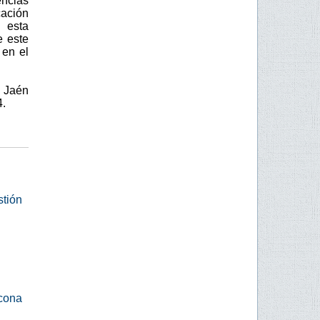
encias
cación
 esta
e este
 en el
e Jaén
4.
stión
scona