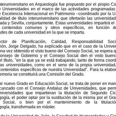
nteruniversitario en Arqueología fue propuesto por el propio C
 Universidades en el marco de las actividades programadas
Excelencia Internacional en Patrimonio --coordinado por la U
idad de título interuniversitario que ofertarán las universida
ada y Sevilla, conjuntamente. Estas universidades impartirá el
contenidos comunes y otros específicos, en función d
ades de cada universidad en la que se imparta.
ector de Planificación, Calidad, Responsabilidad Soc
ón, Jorge Delgado, ha explicado que en el caso de la Unive
una vez obtenido el visto bueno del Consejo Social, se espera 
onsejo de Gobierno y el Consejo Social den el visto buen
 título, "en la que ya se está trabajando, tanto de forma coor
ras universidades, como en el seno de la propia universidad
 contenidos específicos de nuestra Universidad". Para la elabo
emoria se constituirá una Comisión del Grado.
al nuevo Grado en Educación Social, se trata de poner en mar
canzado con el Consejo Andaluz de Universidades, que perm
niversidades que impartieran la titulación de Segundo Ci
ogía, el poder optar por la sustitución de la misma por el Gr
 Social, o bien por el mantenimiento de la titulaci
ogía, transformada en máster.