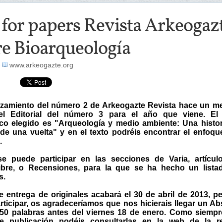
 for papers Revista Arkeogaz
re Bioarqueología
-
www.arkeogazte.org
anzamiento del número 2 de Arkeogazte Revista hace un me
l Editorial del número 3 para el año que viene. El
co elegido es "Arqueología y medio ambiente: Una histor
de una vuelta" y en el texto podréis encontrar el enfoqu
.
e puede participar en las secciones de Varia, artícul
libre, o Recensiones, para la que se ha hecho un lista
s.
e entrega de originales acabará el 30 de abril de 2013, pe
rticipar, os agradeceríamos que nos hicierais llegar un Ab
50 palabras antes del viernes 18 de enero. Como siempre
 publicación podéis consultarlas en la web de la re