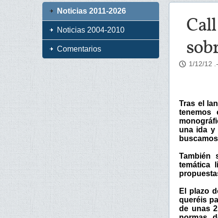
Noticias 2011-2026
Call
Noticias 2004-2010
sob
Comentarios
1/12/12
.
Tras el l
tenemos e
monográfi
una ida y 
buscamos
También s
temática 
propuesta
El plazo d
queréis pa
de unas 2
normas de