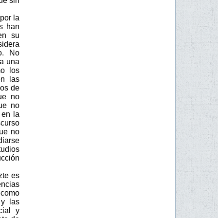
ue sin
por la
es han
en su
sidera
o. No
 a una
mo los
n las
nos de
que no
que no
 en la
scurso
que no
iarse
udios
ucción
zte es
ncias
, como
 y las
ial y