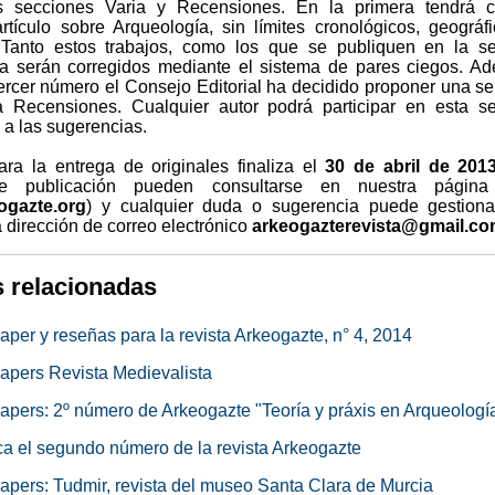
as secciones Varia y Recensiones. En la primera tendrá c
artículo sobre Arqueología, sin límites cronológicos, geográf
 Tanto estos trabajos, como los que se publiquen en la s
a serán corregidos mediante el sistema de pares ciegos. A
tercer número el Consejo Editorial ha decidido proponer una se
ra Recensiones. Cualquier autor podrá participar en esta s
 a las sugerencias.
ara la entrega de originales finaliza el
30 de abril de 2013
e publicación pueden consultarse en nuestra págin
ogazte.org
) y cualquier duda o sugerencia puede gestiona
a dirección de correo electrónico
arkeogazterevista@gmail.c
s relacionadas
paper y reseñas para la revista Arkeogazte, n° 4, 2014
papers Revista Medievalista
 papers: 2º número de Arkeogazte "Teoría y práxis en Arqueologí
ca el segundo número de la revista Arkeogazte
 papers: Tudmir, revista del museo Santa Clara de Murcia