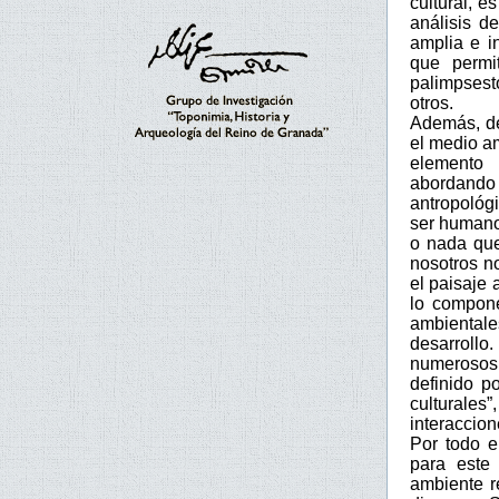
cultural, e
análisis d
amplia e i
que permi
palimpsest
otros.
Además, de
el medio a
elemento 
abordando
antropológi
ser humano
o nada que
nosotros n
el paisaje 
lo compone
ambientale
desarrollo
numerosos 
definido 
culturales
interaccion
Por todo e
para este 
ambiente r