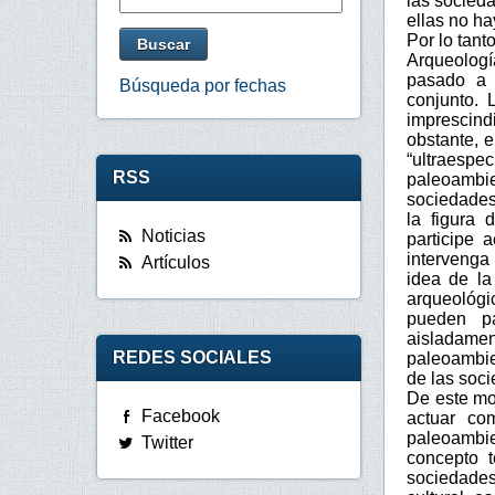
las socied
ellas no ha
Por lo tant
Arqueologí
pasado a 
Búsqueda por fechas
conjunto. 
imprescin
obstante, 
“ultraespe
RSS
paleoambi
sociedades
la figura 
Noticias
participe 
intervenga 
Artículos
idea de la
arqueológi
pueden p
aisladame
REDES SOCIALES
paleoambie
de las soci
De este mo
Facebook
actuar co
paleoambie
Twitter
concepto t
sociedade