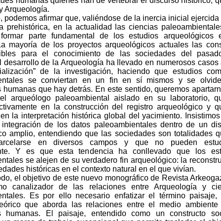
ades humanas quiénes han de vertebrar el discurso histórico, q
y Arqueología.
o, podemos afirmar que, valiéndose de la inercia inicial ejercida 
a prehistórica, en la actualidad las ciencias paleoambiental
formar parte fundamental de los estudios arqueológicos 
La mayoría de los proyectos arqueológicos actuales las con
dibles para el conocimiento de las sociedades del pasad
el desarrollo de la Arqueología ha llevado en numerosos casos
cialización” de la investigación, haciendo que estudios co
entales se conviertan en un fin en sí mismos y se olvide
 humanas que hay detrás. En este sentido, queremos apartar
del arqueólogo paleoambiental aislado en su laboratorio, 
activamente en la construcción del registro arqueológico y 
en la interpretación histórica global del yacimiento. Insistimos
 integración de los datos paleoambientales dentro de un di
co amplio, entendiendo que las sociedades son totalidades 
arcelarse en diversos campos y que no pueden estud
nte. Y es que esta tendencia ha conllevado que los est
ntales se alejen de su verdadero fin arqueológico: la reconstr
edades históricas en el contexto natural en el que vivían.
do, el objetivo de este nuevo monográfico de Revista Arkeoga
mo canalizador de las relaciones entre Arqueología y cie
ntales. Es por ello necesario enfatizar el término paisaje
eórico que aborda las relaciones entre el medio ambiente
s humanas. El paisaje, entendido como un constructo soc