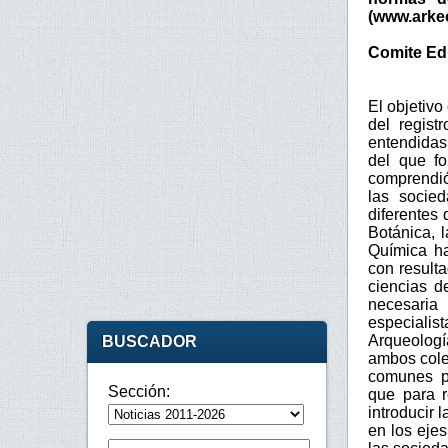
(www.arkeo
Comite Edi
El objetivo
del regist
entendidas
del que f
comprendió
las socie
diferentes 
Botánica, l
Química ha
con resulta
ciencias d
necesaria
especiali
Arqueologí
BUSCADOR
ambos cole
comunes pa
Sección:
que para r
introducir 
en los eje