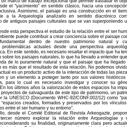
s un marco de trabajo excepcional que permite trasladar el obj
esde el “yacimiento” en sentido clásico, hacia una concepci
nclusiva. Asimismo, el paisaje es una construcción en el tiem
te a la Arqueología analizarlo en sentido diacrónico co
o de antiguos paisajes culturales que se van superponiendo 
sde esta perspectiva el estudio de la relación entre el ser hu
mbiente puede contribuir a crear conciencia sobre el paisaje c
fundamental dentro de nuestro patrimonio natural y cult
 problemáticas actuales desde una perspectiva arqueológ
ca. En este sentido, es necesario resaltar el impacto que ha ten
 sobre los paisajes naturales, lo que ha llevado a entender qu
da de lo puramente natural y que el paisaje que ha llegado
o es más que el resultado de esta relación. No podemos olvid
actual es un producto activo de la interacción de todas las piez
n y un elemento a proteger tanto por sus valores histórico
s, para lo cual es necesario investigar y conocer su gén
. En los últimos años la valorización de estos espacios ha imp
proyectos de salvaguarda de este tipo de patrimonio, un patr
por la UNESCO (Documento WHC-92/CONF.002/12) como “pai
”, “espacios creados, formados y preservados por los vínculos
es entre el ser humano y su entorno”.
llo, desde el Comité Editorial de Revista Arkeogazte, prop
tercer número explorar la relación entre Arqueologíae y 
econsiderando su finalidad, originariamente clara pero actua