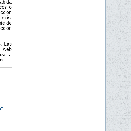
abida
icos o
ección
demás,
rie de
ección
.
Las
a web
rse a
om
.
a"