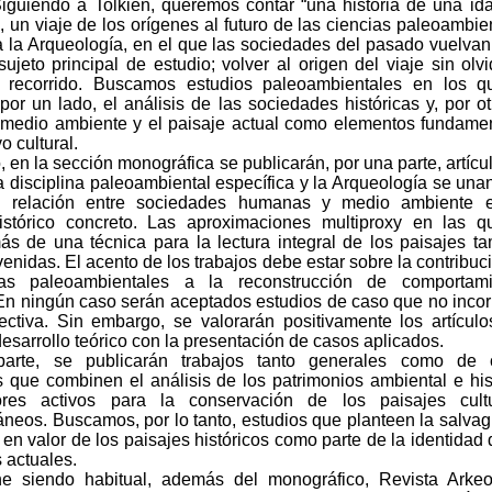
Siguiendo a Tolkien, queremos contar “una historia de una id
, un viaje de los orígenes al futuro de las ciencias paleoambie
a la Arqueología, en el que las sociedades del pasado vuelvan
 sujeto principal de estudio; volver al origen del viaje sin olvi
 recorrido. Buscamos estudios paleoambientales en los q
por un lado, el análisis de las sociedades históricas y, por ot
l medio ambiente y el paisaje actual como elementos fundame
o cultural.
o, en la sección monográfica se publicarán, por una parte, artícu
a disciplina paleoambiental específica y la Arqueología se una
la relación entre sociedades humanas y medio ambiente 
istórico concreto. Las aproximaciones multiproxy en las 
s de una técnica para la lectura integral de los paisajes t
enidas. El acento de los trabajos debe estar sobre la contribuc
ias paleoambientales a la reconstrucción de comportami
n ningún caso serán aceptados estudios de caso que no inco
ectiva. Sin embargo, se valorarán positivamente los artícul
 desarrollo teórico con la presentación de casos aplicados.
parte, se publicarán trabajos tanto generales como de 
es que combinen el análisis de los patrimonios ambiental e his
res activos para la conservación de los paisajes cultu
neos. Buscamos, por lo tanto, estudios que planteen la salva
 en valor de los paisajes históricos como parte de la identidad 
 actuales.
e siendo habitual, además del monográfico, Revista Arkeo