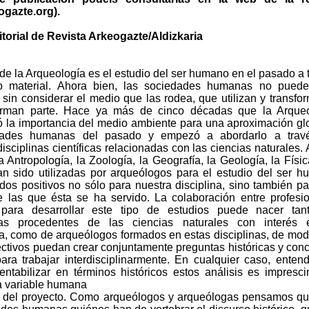
gazte.org).
torial de Revista Arkeogazte/Aldizkaria
 de la Arqueología es el estudio del ser humano en el pasado a 
ro material. Ahora bien, las sociedades humanas no puede
 sin considerar el medio que las rodea, que utilizan y transfo
orman parte. Hace ya más de cinco décadas que la Arqueo
 la importancia del medio ambiente para una aproximación gl
dades humanas del pasado y empezó a abordarlo a trav
disciplinas científicas relacionadas con las ciencias naturales. A
a Antropología, la Zoología, la Geografía, la Geología, la Físic
n sido utilizadas por arqueólogos para el estudio del ser 
dos positivos no sólo para nuestra disciplina, sino también pa
e las que ésta se ha servido. La colaboración entre profesi
 para desarrollar este tipo de estudios puede nacer tan
stas procedentes de las ciencias naturales con interés 
a, como de arqueólogos formados en estas disciplinas, de mo
ctivos puedan crear conjuntamente preguntas históricas y con
ra trabajar interdisciplinarmente. En cualquier caso, ente
entabilizar en términos históricos estos análisis es impresci
la variable humana
s del proyecto. Como arqueólogos y arqueólogas pensamos q