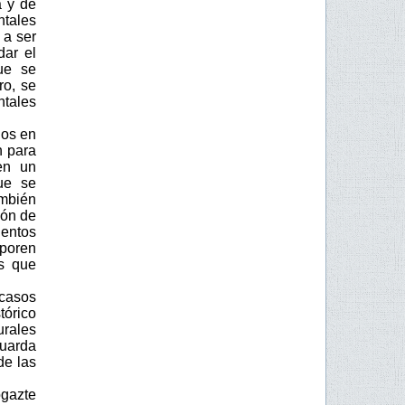
a y de
ntales
 a ser
dar el
ue se
ro, se
ntales
los en
n para
en un
que se
ambién
ión de
entos
rporen
os que
casos
tórico
rales
guarda
de las
gazte