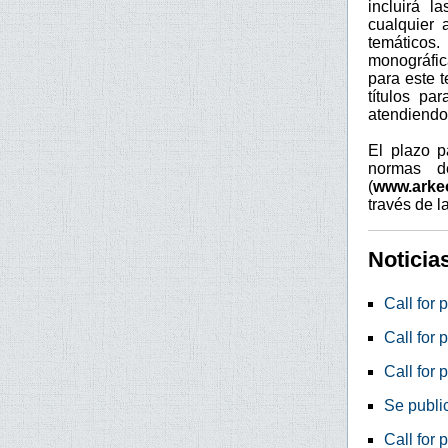
incluirá l
cualquier 
temáticos.
monográfic
para este 
títulos pa
atendiendo
El plazo p
normas d
(
www.arke
través de l
Noticia
Call for 
Call for 
Call for
Se publi
Call for