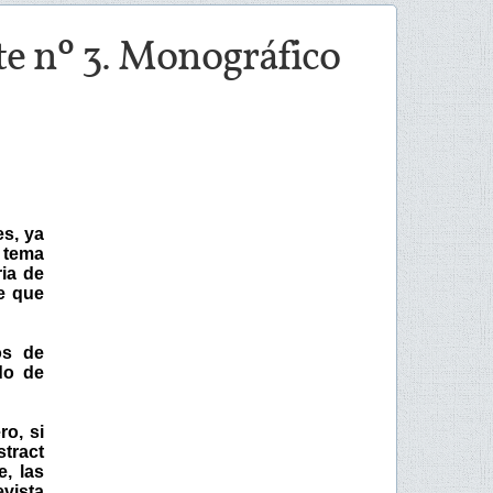
te nº 3. Monográfico
s, ya
 tema
ia de
e que
os de
do de
ro, si
stract
, las
vista