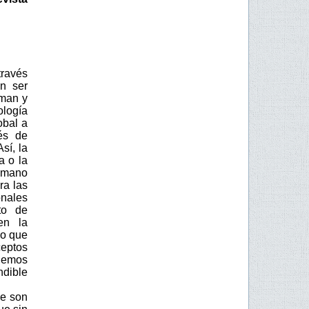
través
n ser
rman y
logía
obal a
és de
sí, la
a o la
humano
ra las
onales
to de
en la
do que
ceptos
ndemos
ndible
ue son