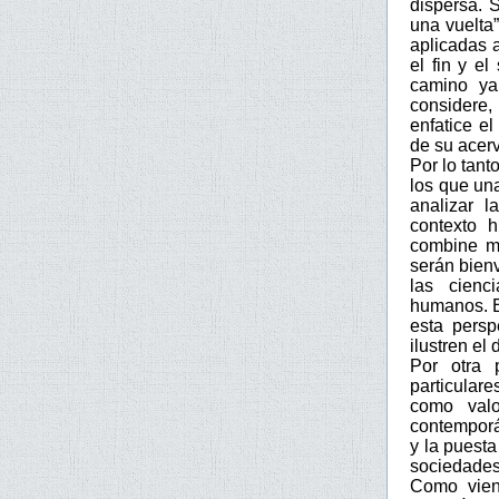
dispersa. 
una vuelta”
aplicadas 
el fin y el
camino ya
considere, 
enfatice e
de su acerv
Por lo tant
los que un
analizar 
contexto h
combine má
serán bienv
las cienc
humanos. E
esta persp
ilustren el
Por otra 
particular
como valo
contemporá
y la puesta
sociedades
Como vien