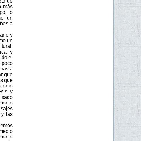
eto de
ón más
po, lo
mo un
unos a
mano y
omo un
ural,
ica y
ido el
e poco
 hasta
ar que
as que
s como
esis y
ulsado
imonio
sajes
 y las
onemos
medio
lmente