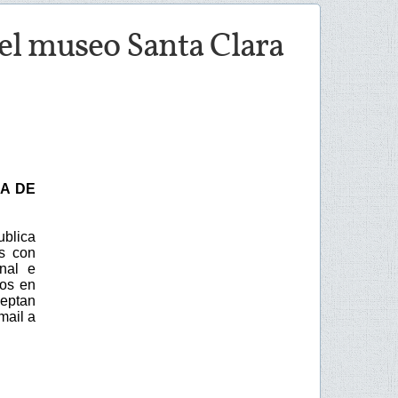
del museo Santa Clara
RA DE
ublica
os con
onal e
dos en
ceptan
mail a