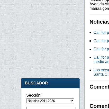
Avenida Alf
mariaa.go
Noticia
Call for 
Call for
Call for 
Call for 
medio a
Las exca
Santa Cl
BUSCADOR
Comenta
Sección:
Coment