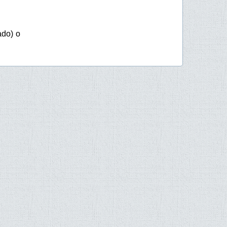
ado) o