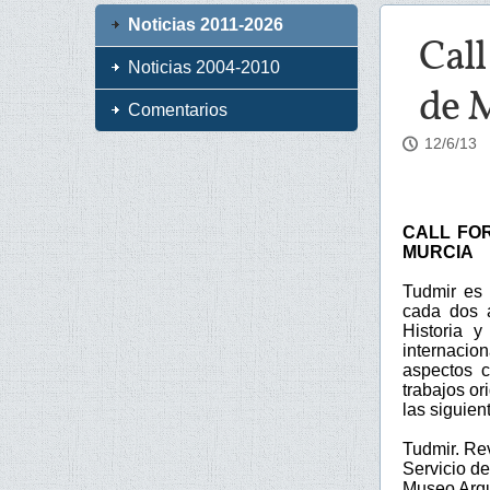
Noticias 2011-2026
Call
Noticias 2004-2010
de 
Comentarios
12/6/13
CALL FOR
MURCIA
Tudmir es 
cada dos a
Historia y
internacio
aspectos c
trabajos or
las siguien
Tudmir. Re
Servicio d
Museo Arqu