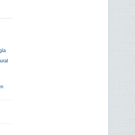
gía
ural
en