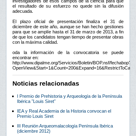
investigadores de esos campos de la ciencia para que
el resultado de su esfuerzo no quede sin la difusión
adecuada.
El plazo oficial de presentación finaliza el 31 de
diciembre de este año, aunque se han hecho gestiones
para que se amplíe hasta el 31 de marzo de 2013, a fin
de que los candidatos tengan tiempo de presentar obras
con la máxima calidad.
oda la información de la convocatoria se puede
encontrar en:
http://www.dipalme.org/Servicios/Boletin/BOP.nsf/fechabop?
OpenView&Start=1&Count=200&Expand=16&RestrictToCate
Noticias relacionadas
I Premio de Prehistoria y Arqueología de la Península
Ibérica "Louis Siret"
IEA y Real Academia de la Historia convocan el
Premio Louis Siret
III Reunión Arqueomalacología Península Ibérica
(diciembre 2012)