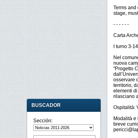
Terms and c
stage, must
- - - - - -
Carta Arch
I turno 3-1
Nel comune 
nuova campa
“Progetto C
dall’Univer
osservare d
territorio, 
elementi di
rilasciano at
BUSCADOR
Ospitalità: 
Modalità e t
Sección:
breve curri
pericci@lap