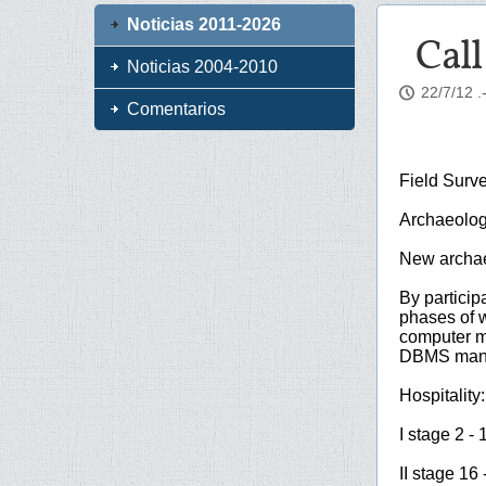
Noticias 2011-2026
Call
Noticias 2004-2010
22/7/12
.
Comentarios
Field Surv
Archaeolog
New archae
By particip
phases of w
computer m
DBMS manag
Hospitality
I stage 2 -
II stage 16