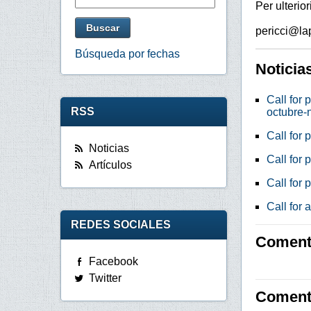
Per ulterio
pericci@lap
Búsqueda por fechas
Noticia
Call for 
RSS
octubre-
Call for 
Noticias
Call for 
Artículos
Call for 
Call for 
REDES SOCIALES
Comenta
Facebook
Twitter
Coment