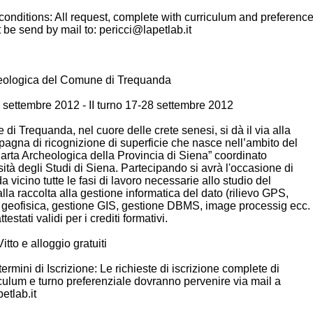
onditions: All request, complete with curriculum and preferenc
 be send by mail to: pericci@lapetlab.it
eologica del Comune di Trequanda
4 settembre 2012 - II turno 17-28 settembre 2012
di Trequanda, nel cuore delle crete senesi, si dà il via alla
gna di ricognizione di superficie che nasce nell’ambito del
arta Archeologica della Provincia di Siena” coordinato
sità degli Studi di Siena. Partecipando si avrà l'occasione di
a vicino tutte le fasi di lavoro necessarie allo studio del
dalla raccolta alla gestione informatica del dato (rilievo GPS,
 geofisica, gestione GIS, gestione DBMS, image processig ecc.
testati validi per i crediti formativi.
Vitto e alloggio gratuiti
ermini di Iscrizione: Le richieste di iscrizione complete di
culum e turno preferenziale dovranno pervenire via mail a
etlab.it