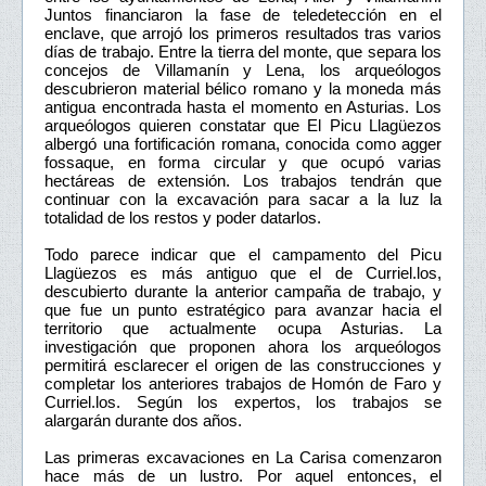
Juntos financiaron la fase de teledetección en el
enclave, que arrojó los primeros resultados tras varios
días de trabajo. Entre la tierra del monte, que separa los
concejos de Villamanín y Lena, los arqueólogos
descubrieron material bélico romano y la moneda más
antigua encontrada hasta el momento en Asturias. Los
arqueólogos quieren constatar que El Picu Llagüezos
albergó una fortificación romana, conocida como agger
fossaque, en forma circular y que ocupó varias
hectáreas de extensión. Los trabajos tendrán que
continuar con la excavación para sacar a la luz la
totalidad de los restos y poder datarlos.
Todo parece indicar que el campamento del Picu
Llagüezos es más antiguo que el de Curriel.los,
descubierto durante la anterior campaña de trabajo, y
que fue un punto estratégico para avanzar hacia el
territorio que actualmente ocupa Asturias. La
investigación que proponen ahora los arqueólogos
permitirá esclarecer el origen de las construcciones y
completar los anteriores trabajos de Homón de Faro y
Curriel.los. Según los expertos, los trabajos se
alargarán durante dos años.
Las primeras excavaciones en La Carisa comenzaron
hace más de un lustro. Por aquel entonces, el