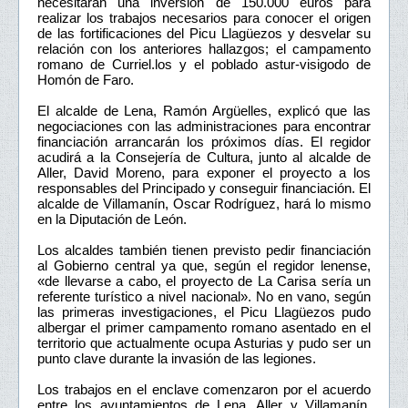
necesitarán una inversión de 150.000 euros para
realizar los trabajos necesarios para conocer el origen
de las fortificaciones del Picu Llagüezos y desvelar su
relación con los anteriores hallazgos; el campamento
romano de Curriel.los y el poblado astur-visigodo de
Homón de Faro.
El alcalde de Lena, Ramón Argüelles, explicó que las
negociaciones con las administraciones para encontrar
financiación arrancarán los próximos días. El regidor
acudirá a la Consejería de Cultura, junto al alcalde de
Aller, David Moreno, para exponer el proyecto a los
responsables del Principado y conseguir financiación. El
alcalde de Villamanín, Oscar Rodríguez, hará lo mismo
en la Diputación de León.
Los alcaldes también tienen previsto pedir financiación
al Gobierno central ya que, según el regidor lenense,
«de llevarse a cabo, el proyecto de La Carisa sería un
referente turístico a nivel nacional». No en vano, según
las primeras investigaciones, el Picu Llagüezos pudo
albergar el primer campamento romano asentado en el
territorio que actualmente ocupa Asturias y pudo ser un
punto clave durante la invasión de las legiones.
Los trabajos en el enclave comenzaron por el acuerdo
entre los ayuntamientos de Lena, Aller y Villamanín.