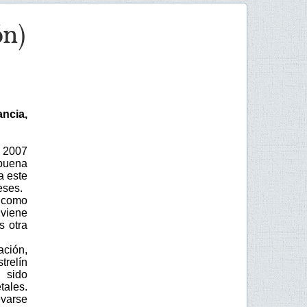
ón)
ancia,
l 2007
 buena
a este
eses.
como
viene
s otra
ación,
trelín
 sido
tales.
evarse