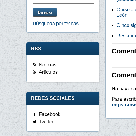
Curso ap
León
Búsqueda por fechas
Cinco sig
Restaura
RSS
Comenta
Noticias
Artículos
Coment
No hay com
REDES SOCIALES
Para escri
registrars
Facebook
Twitter