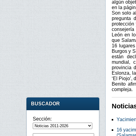
algún objet
en la págin
Son solo a
pregunta d
protección
consejería 
León en lo
que Salama
16 lugares
Burgos y S
están dec
mundial, 
provincia 
Eslonza, l
‘El Piojo’, 
Benito afi
compleja.
BUSCADOR
Noticia
Sección:
Yacimien
16 yacim
(Salama