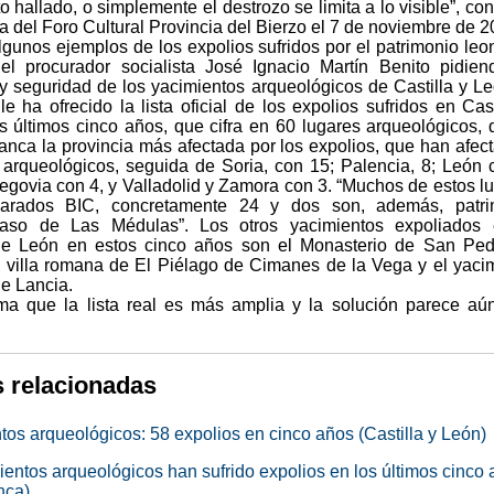
o hallado, o simplemente el destrozo se limita a lo visible”, co
a del Foro Cultural Provincia del Bierzo el 7 de noviembre de 2
lgunos ejemplos de los expolios sufridos por el patrimonio leo
el procurador socialista José Ignacio Martín Benito pidien
 y seguridad de los yacimientos arqueológicos de Castilla y Le
le ha ofrecido la lista oficial de los expolios sufridos en Cast
s últimos cinco años, que cifra en 60 lugares arqueológicos, 
nca la provincia más afectada por los expolios, que han afec
 arqueológicos, seguida de Soria, con 15; Palencia, 8; León 
egovia con 4, y Valladolid y Zamora con 3. “Muchos de estos l
larados BIC, concretamente 24 y dos son, además, patri
caso de Las Médulas”. Los otros yacimientos expoliados 
de León en estos cinco años son el Monasterio de San Ped
a villa romana de El Piélago de Cimanes de la Vega y el yaci
de Lancia.
rma que la lista real es más amplia y la solución parece a
s relacionadas
tos arqueológicos: 58 expolios en cinco años (Castilla y León)
ientos arqueológicos han sufrido expolios en los últimos cinco
nca)