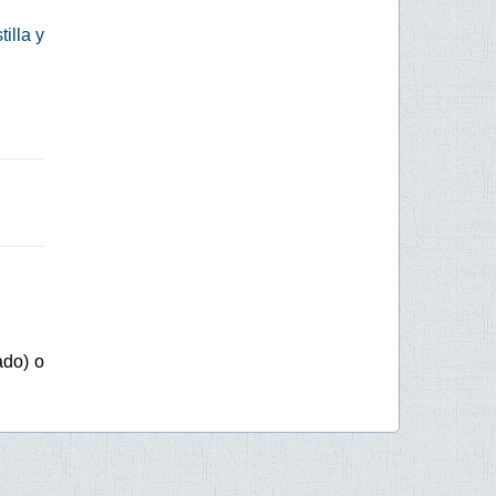
illa y
ado) o