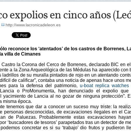
o expolios en cinco años (Le
-
http://www.lacronicadeleon.es
ólo reconoce los ‘atentados’ de los castros de Borrenes, L
la villa de Cimanes
co Castro la Corona del Cerco de Borrenes, declarado BIC en e
iente a la Zona Arqueológica de las Médulas ha aparecido con
s ladrillos de su muralla pintados de rojo en un atentando contr
difícil de calificar”, contaba una noticia de apenas hace unos m
nes para la defensa del patrimonio,
u-boat replica watches
Lancia o ProMonumenta, han denunciado el expolio que 
el yacimiento de Lancia al no gozar de ninguna protección”. E
la misma época.
e tenemos que dar a conocer un suceso muy triste: la realiz
de personas desconocidas, de excavaciones ilegales en el Cas
an de Paluezas. Probablemente estas excavaciones hayan
por ‘buscadores de tesoros’ parapetados tras un detector de me
podemos concretar es si su ‘trabajo’ dio frutos y pudieron ll