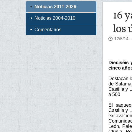
Noticias 2011-2026
16 y
Noticias 2004-2010
los 
Comentarios
12/5/14
.
Dieciséis 
cinco año
Destacan la
de Salaman
Castilla y
a 500
El saqueo
Castilla y 
excavacion
Comunidad 
León, Pale
Clunia, Pe