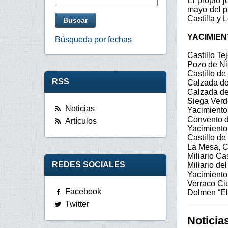
El propio j
mayo del p
Castilla y 
YACIMIE
Búsqueda por fechas
Castillo T
Pozo de Ni
Castillo de
RSS
Calzada de 
Calzada de
Siega Verd
Noticias
Yacimiento
Convento d
Artículos
Yacimiento
Castillo d
La Mesa, C
Miliario Ca
REDES SOCIALES
Miliario de
Yacimiento 
Verraco Ci
Facebook
Dolmen “El
Twitter
Noticia