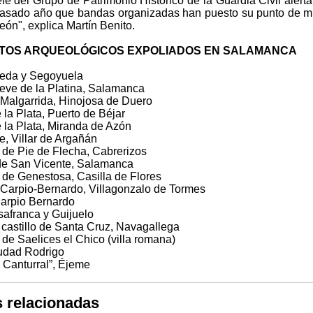
efe del Grupo de Patrimonio Histórico de la Guardia Civil alert
asado año que bandas organizadas han puesto su punto de m
León", explica Martín Benito.
NTOS ARQUEOLÓGICOS EXPOLIADOS EN SALAMANCA
ejeda y Segoyuela
eve de la Platina, Salamanca
 Malgarrida, Hinojosa de Duero
la Plata, Puerto de Béjar
 la Plata, Miranda de Azón
e, Villar de Argañán
 de Pie de Flecha, Cabrerizos
e San Vicente, Salamanca
 de Genestosa, Casilla de Flores
e Carpio-Bernardo, Villagonzalo de Tormes
arpio Bernardo
safranca y Guijuelo
l castillo de Santa Cruz, Navagallega
de Saelices el Chico (villa romana)
udad Rodrigo
 Canturral”, Éjeme
s relacionadas