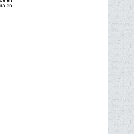
aba en
ira en