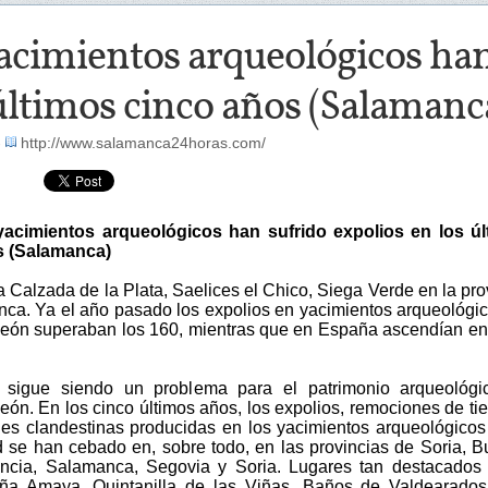
acimientos arqueológicos han
últimos cinco años (Salamanc
-
http://www.salamanca24horas.com/
yacimientos arqueológicos han sufrido expolios en los úl
s (Salamanca)
 Calzada de la Plata, Saelices el Chico, Siega Verde en la pro
ca. Ya el año pasado los expolios en yacimientos arqueológi
 León superaban los 160, mientras que en España ascendían en
 sigue siendo un problema para el patrimonio arqueológi
León. En los cinco últimos años, los expolios, remociones de tie
es clandestinas producidas en los yacimientos arqueológicos
se han cebado en, sobre todo, en las provincias de Soria, B
ncia, Salamanca, Segovia y Soria. Lugares tan destacados
ña Amaya, Quintanilla de las Viñas, Baños de Valdearados