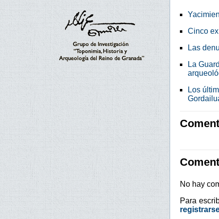
Yacimien
Cinco ex
Las denu
La Guardi
arqueoló
Los últi
Gordailu
Comenta
Coment
No hay com
Para escri
registrars