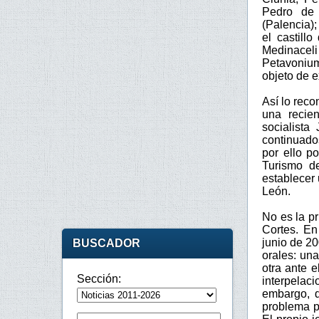
Pedro de 
(Palencia);
el castill
Medinaceli
Petavonium
objeto de e
Así lo reco
una recien
socialista
continuados
por ello p
Turismo d
establecer
León.
No es la p
Cortes. En
junio de 20
BUSCADOR
orales: un
otra ante 
Sección:
interpelac
embargo, d
problema p