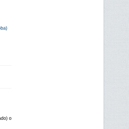
oba)
ado) o