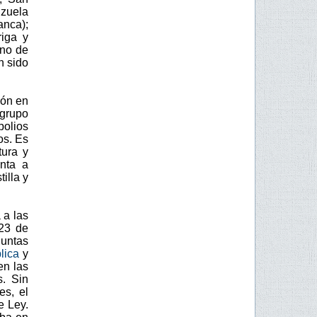
zuela
anca);
riga y
ano de
n sido
eón en
grupo
polios
os. Es
tura y
nta a
illa y
 a las
823 de
guntas
plica
y
en las
s. Sin
es, el
e Ley.