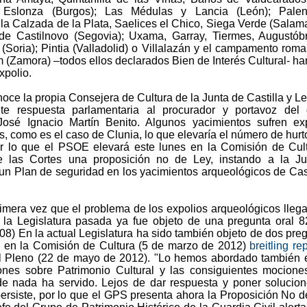
Eslonza (Burgos); Las Médulas y Lancia (León); Palen
 la Calzada de la Plata, Saelices el Chico, Siega Verde (Salam
o de Castilnovo (Segovia); Uxama, Garray, Tiermes, Augustób
 (Soria); Pintia (Valladolid) o Villalazán y el campamento rom
 (Zamora) –todos ellos declarados Bien de Interés Cultural- ha
xpolio.
noce la propia Consejera de Cultura de la Junta de Castilla y L
te respuesta parlamentaria al procurador y portavoz del 
 José Ignacio Martín Benito. Algunos yacimientos sufren ex
, como es el caso de Clunia, lo que elevaría el número de hurt
or lo que el PSOE elevará este lunes en la Comisión de Cul
e las Cortes una proposición no de Ley, instando a la Ju
 un Plan de seguridad en los yacimientos arqueológicos de Cast
rimera vez que el problema de los expolios arqueológicos llega
 la Legislatura pasada ya fue objeto de una pregunta oral 
08) En la actual Legislatura ha sido también objeto de dos pre
a en la Comisión de Cultura (5 de marzo de 2012)
breitling re
el Pleno (22 de mayo de 2012). "Lo hemos abordado también 
iones sobre Patrimonio Cultural y las consiguientes mocione
e nada ha servido. Lejos de dar respuesta y poner solucion
ersiste, por lo que el GPS presenta ahora la Proposición No d