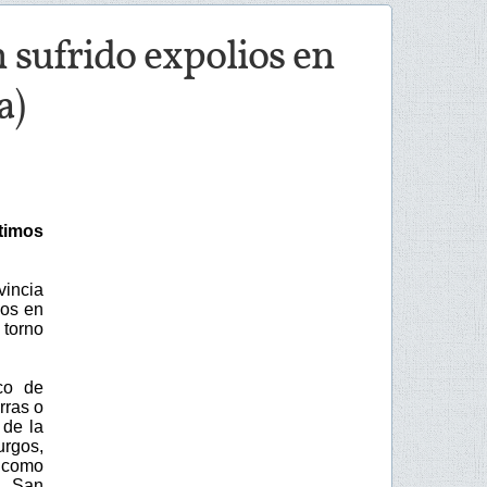
 sufrido expolios en
a)
timos
vincia
cos en
 torno
co de
rras o
 de la
urgos,
 como
, San