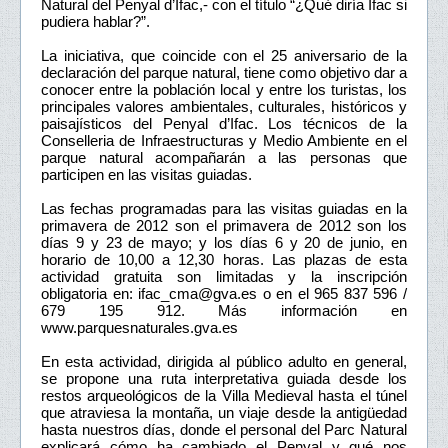
Natural del Penyal d’Ifac,- con el título “¿Qué diría Ifac si
pudiera hablar?”.
La iniciativa, que coincide con el 25 aniversario de la
declaración del parque natural, tiene como objetivo dar a
conocer entre la población local y entre los turistas, los
principales valores ambientales, culturales, históricos y
paisajísticos del Penyal d’Ifac. Los técnicos de la
Conselleria de Infraestructuras y Medio Ambiente en el
parque natural acompañarán a las personas que
participen en las visitas guiadas.
Las fechas programadas para las visitas guiadas en la
primavera de 2012 son el primavera de 2012 son los
días 9 y 23 de mayo; y los días 6 y 20 de junio, en
horario de 10,00 a 12,30 horas. Las plazas de esta
actividad gratuita son limitadas y la inscripción
obligatoria en: ifac_cma@gva.es o en el 965 837 596 /
679 195 912. Más información en
www.parquesnaturales.gva.es
En esta actividad, dirigida al público adulto en general,
se propone una ruta interpretativa guiada desde los
restos arqueológicos de la Villa Medieval hasta el túnel
que atraviesa la montaña, un viaje desde la antigüedad
hasta nuestros días, donde el personal del Parc Natural
explicará cómo ha cambiado el Penyal y qué nos