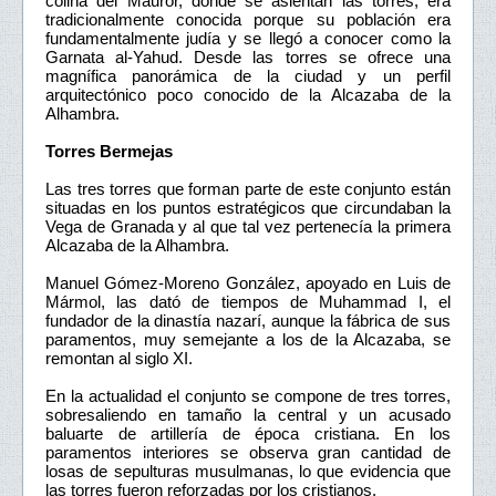
colina del Mauror, donde se asientan las torres, era
tradicionalmente conocida porque su población era
fundamentalmente judía y se llegó a conocer como la
Garnata al-Yahud. Desde las torres se ofrece una
magnífica panorámica de la ciudad y un perfil
arquitectónico poco conocido de la Alcazaba de la
Alhambra.
Torres Bermejas
Las tres torres que forman parte de este conjunto están
situadas en los puntos estratégicos que circundaban la
Vega de Granada y al que tal vez pertenecía la primera
Alcazaba de la Alhambra.
Manuel Gómez-Moreno González, apoyado en Luis de
Mármol, las dató de tiempos de Muhammad I, el
fundador de la dinastía nazarí, aunque la fábrica de sus
paramentos, muy semejante a los de la Alcazaba, se
remontan al siglo XI.
En la actualidad el conjunto se compone de tres torres,
sobresaliendo en tamaño la central y un acusado
baluarte de artillería de época cristiana. En los
paramentos interiores se observa gran cantidad de
losas de sepulturas musulmanas, lo que evidencia que
las torres fueron reforzadas por los cristianos.