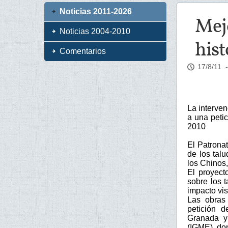
Noticias 2011-2026
Mejo
Noticias 2004-2010
hist
Comentarios
17/8/11
.
La interve
a una petic
2010
El Patrona
de los tal
los Chinos,
El proyect
sobre los 
impacto vis
Las obras 
petición 
Granada y 
(IGME), do