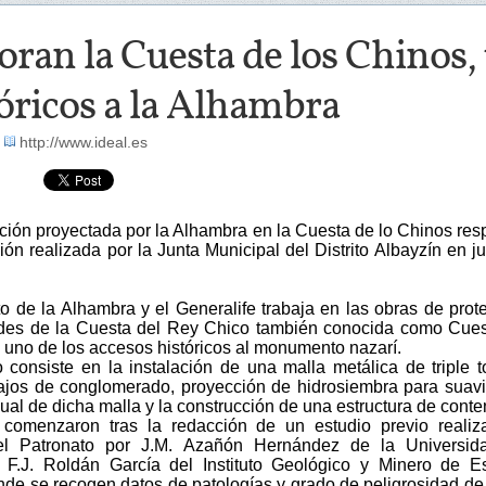
ran la Cuesta de los Chinos, 
óricos a la Alhambra
-
http://www.ideal.es
nción proyectada por la Alhambra en la Cuesta de lo Chinos re
ión realizada por la Junta Municipal del Distrito Albayzín en ju
to de la Alhambra y el Generalife trabaja en las obras de prot
udes de la Cuesta del Rey Chico también conocida como Cue
 uno de los accesos históricos al monumento nazarí.
o consiste en la instalación de una malla metálica de triple t
tajos de conglomerado, proyección de hidrosiembra para suavi
ual de dicha malla y la construcción de una estructura de conte
comenzaron tras la redacción de un estudio previo realiz
del Patronato por J.M. Azañón Hernández de la Universid
F.J. Roldán García del Instituto Geológico y Minero de E
nde se recogen datos de patologías y grado de peligrosidad de