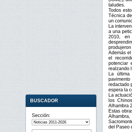
taludes.
Todos esto
Técnica de
un comuni
La interve
a una petic
2010, en
desprendim
produjeron
Además el 
el recorr
potenciar 
realzando l
La última
pavimento 
redactado p
espera la 
La actuació
los Chinos
BUSCADOR
Alhambra 
Estas obra
Sección:
Alhambra,
Sacromonte,
del Paseo d