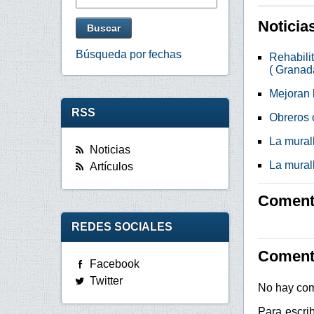
Noticia
Búsqueda por fechas
Rehabili
( Granad
Mejoran 
RSS
Obreros 
La mural
Noticias
La mural
Artículos
Comenta
REDES SOCIALES
Coment
Facebook
Twitter
No hay com
Para escri