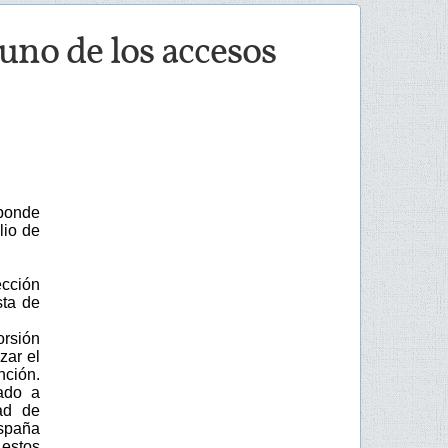
uno de los accesos
sponde
lio de
ección
sta de
orsión
zar el
nción.
ado a
ad de
spaña
 estos