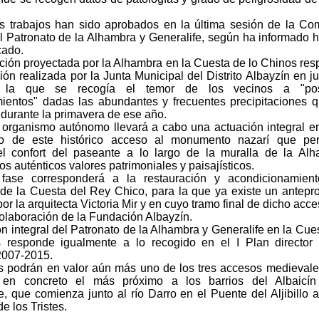
s trabajos han sido aprobados en la última sesión de la Co
l Patronato de la Alhambra y Generalife, según ha informado 
cado.
nción proyectada por la Alhambra en la Cuesta de lo Chinos re
ión realizada por la Junta Municipal del Distrito Albayzín en ju
 la que se recogía el temor de los vecinos a "pos
ientos" dadas las abundantes y frecuentes precipitaciones 
 durante la primavera de ese año.
organismo autónomo llevará a cabo una actuación integral e
ido de este histórico acceso al monumento nazarí que per
el confort del paseante a lo largo de la muralla de la Al
os auténticos valores patrimoniales y paisajísticos.
 fase corresponderá a la restauración y acondicionamient
de la Cuesta del Rey Chico, para la que ya existe un antepr
or la arquitecta Victoria Mir y en cuyo tramo final de dicho acce
colaboración de la Fundación Albayzín.
n integral del Patronato de la Alhambra y Generalife en la Cue
 responde igualmente a lo recogido en el I Plan director
2007-2015.
s podrán en valor aún más uno de los tres accesos medievale
 en concreto el más próximo a los barrios del Albaicín
 que comienza junto al río Darro en el Puente del Aljibillo al
e los Tristes.