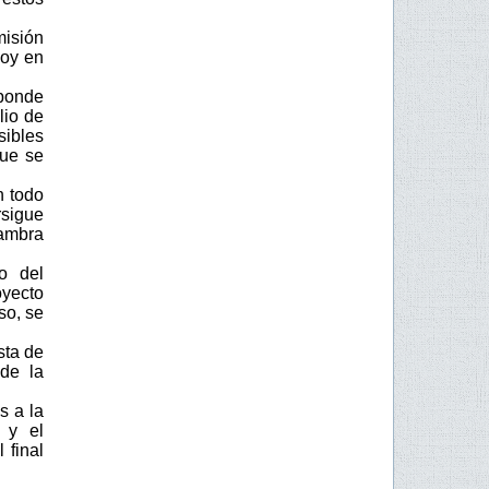
misión
hoy en
sponde
lio de
ibles
que se
n todo
sigue
hambra
o del
oyecto
so, se
sta de
 de la
s a la
 y el
 final