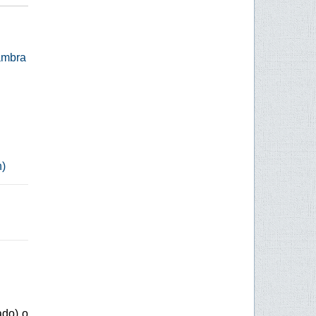
hambra
n)
ado) o