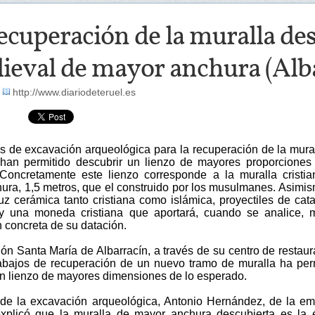
ecuperación de la muralla de
ieval de mayor anchura (Alb
-
http://www.diariodeteruel.es
os de excavación arqueológica para la recuperación de la mura
 han permitido descubrir un lienzo de mayores proporciones
Concretamente este lienzo corresponde a la muralla cristi
ura, 1,5 metros, que el construido por los musulmanes. Asimi
uz cerámica tanto cristiana como islámica, proyectiles de cata
y una moneda cristiana que aportará, cuando se analice, 
 concreta de su datación.
ón Santa María de Albarracín, a través de su centro de restaur
rabajos de recuperación de un nuevo tramo de muralla ha per
un lienzo de mayores dimensiones de lo esperado.
r de la excavación arqueológica, Antonio Hernández, de la e
explicó que la muralla de mayor anchura descubierta es la