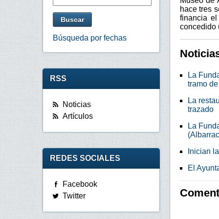
Museo de A
hace tres s
financia e
concedido 
Búsqueda por fechas
Noticia
La Funda
RSS
tramo de
La resta
Noticias
trazado
Artículos
La Funda
(Albarrac
Inician l
REDES SOCIALES
El Ayunt
Facebook
Comenta
Twitter