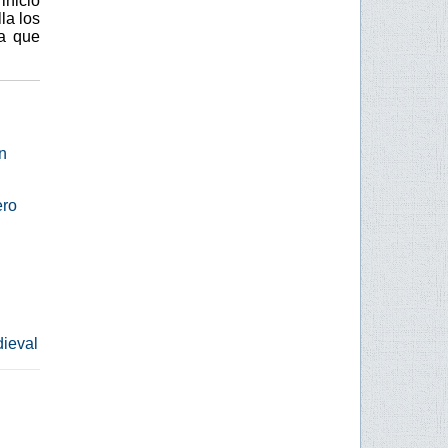
inició
la los
ha que
n
ero
dieval