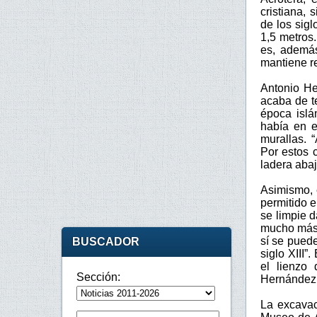
cristiana, 
de los sigl
1,5 metros.
es, además
mantiene r
Antonio He
acaba de t
época islá
había en e
murallas. 
Por estos c
ladera abaj
Asimismo, 
permitido 
se limpie 
mucho más 
sí se pued
BUSCADOR
siglo XIII”
el lienzo
Sección:
Hernández,
La excavac