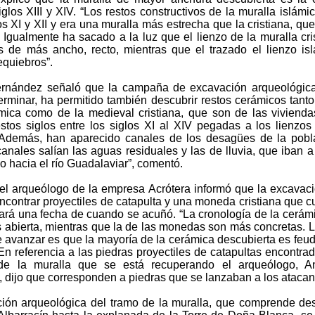
siglos XIII y XIV. “Los restos constructivos de la muralla islámi
os XI y XII y era una muralla más estrecha que la cristiana, que
 Igualmente ha sacado a la luz que el lienzo de la muralla cri
 de más ancho, recto, mientras que el trazado el lienzo is
equiebros”.
rnández señaló que la campaña de excavación arqueológica
erminar, ha permitido también descubrir restos cerámicos tanto
mica como de la medieval cristiana, que son de las viviend
stos siglos entre los siglos XI al XIV pegadas a los lienzos
“Además, han aparecido canales de los desagües de la pobl
anales salían las aguas residuales y las de lluvia, que iban a
o hacia el río Guadalaviar”, comentó.
el arqueólogo de la empresa Acrótera informó que la excavac
encontrar proyectiles de catapulta y una moneda cristiana que 
dará una fecha de cuando se acuñó. “La cronología de la cerám
abierta, mientras que la de las monedas son más concretas. 
e avanzar es que la mayoría de la cerámica descubierta es feud
. En referencia a las piedras proyectiles de catapultas encontra
 de la muralla que se está recuperando el arqueólogo, An
 dijo que corresponden a piedras que se lanzaban a los atacan
ión arqueológica del tramo de la muralla, que comprende de