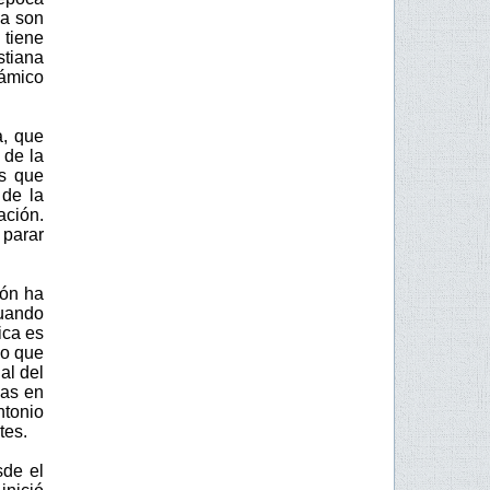
ca son
 tiene
stiana
lámico
, que
 de la
as que
 de la
ación.
 parar
ión ha
cuando
ica es
Lo que
al del
das en
tonio
tes.
sde el