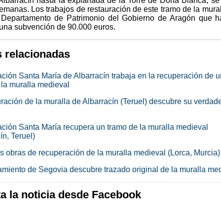
lbarracín hasta la explanada de la Torre de Doña Blanca, se 
emanas. Los trabajos de restauración de este tramo de la mural
l Departamento de Patrimonio del Gobierno de Aragón que 
una subvención de 90.000 euros.
s relacionadas
ción Santa María de Albarracín trabaja en la recuperación de u
 la muralla medieval
uración de la muralla de Albarracín (Teruel) descubre su verdad
ción Santa María recupera un tramo de la muralla medieval
ín, Teruel)
as obras de recuperación de la muralla medieval (Lorca, Murcia)
amiento de Segovia descubre trazado original de la muralla me
 la noticia desde Facebook