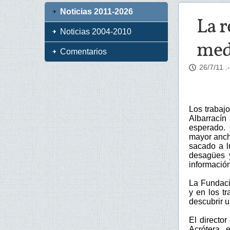
Noticias 2011-2026
La r
Noticias 2004-2010
med
Comentarios
26/7/11
.
Los trabaj
Albarracín
esperado. 
mayor anch
sacado a l
desagües 
información
La Fundaci
y en los t
descubrir 
El directo
Acrótera, 