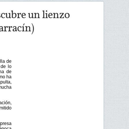
scubre un lienzo
arracín)
lla de
 de lo
ana de
smo ha
pulta,
mucha
ación,
mitido
mpresa
 época