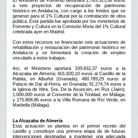
El Ministerio de Fomento destinará 2.789.525,36 euros
a seis proyectos de recuperación de patrimonio
histórico en Andalucía, con cargo a los fondos que se
generan para el 1% Cultural por la contratación de obra
pública. Esta partida fue aprobada por los ministerios de
Fomento y Cultura en la Comisión Mixta del 1% Cultural
celebrada ayer en Madrid.
Con estos recursos se financiarán seis actuaciones de
rehabilitación y restauración del patrimonio histórico en
Andalucía y se fomentará la creación de empleo
vinculado a estos trabajos.
Así, el Ministerio aportará 339.832,37 euros a la
Alcazaba de Almería; 601.820,10 euros al Castillo de la
Rábita, en Albuñol (Granada); 480.789,29 euros al
Palacio de Dar al-Horra, en Granada; 91.274,74 euros a
la Iglesia de Ntra. Sra. De la Asunción, en Rus (Jaén);
1.000.000 euros al Convento de la Trinidad, en Málaga;
y 275.808,86 euros a la Villa Romana de Río Verde, en
Marbella (Málaga).
La Alcazaba de Almería
Esta actuación se plantea en el primer recinto del
castillo y constituye una primera etapa de de futuras
intervenciones destinadas a mantener una adecuada