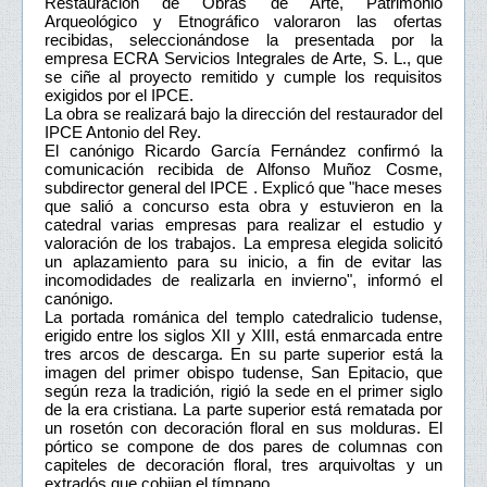
Restauración de Obras de Arte, Patrimonio
Arqueológico y Etnográfico valoraron las ofertas
recibidas, seleccionándose la presentada por la
empresa ECRA Servicios Integrales de Arte, S. L., que
se ciñe al proyecto remitido y cumple los requisitos
exigidos por el IPCE.
La obra se realizará bajo la dirección del restaurador del
IPCE Antonio del Rey.
El canónigo Ricardo García Fernández confirmó la
comunicación recibida de Alfonso Muñoz Cosme,
subdirector general del IPCE . Explicó que "hace meses
que salió a concurso esta obra y estuvieron en la
catedral varias empresas para realizar el estudio y
valoración de los trabajos. La empresa elegida solicitó
un aplazamiento para su inicio, a fin de evitar las
incomodidades de realizarla en invierno", informó el
canónigo.
La portada románica del templo catedralicio tudense,
erigido entre los siglos XII y XIII, está enmarcada entre
tres arcos de descarga. En su parte superior está la
imagen del primer obispo tudense, San Epitacio, que
según reza la tradición, rigió la sede en el primer siglo
de la era cristiana. La parte superior está rematada por
un rosetón con decoración floral en sus molduras. El
pórtico se compone de dos pares de columnas con
capiteles de decoración floral, tres arquivoltas y un
extradós que cobijan el tímpano.