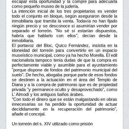
escapar esta oportunidad y la compre para adecuarla
como pequeño museo de la judería.
La intención inicial de los tres propietarios es vender
todo el conjunto en bloque, según aseguraron desde la
inmobiliaria que tramita la venta. Todavía no han fijado
ningún precio y se desconoce si asumirían vender por
separado el torreón. "No sé si estarían dispuestos,
habría que hablarlo con ellos", decían desde la
inmobiliaria.
El portavoz del Bloc, Quico Fernández, insistía en la
idoneidad del torreón para convertirlo en un espacio
museístico municipal, como ya ha hecho Morella. El edil
nacionalista tampoco tenía dudas de que la compra es
perfectamente viable y asumible para el ayuntamiento
"porque dispone de fondos del patrimonio municipal del
suelo". De hecho, abogaba porque parte de esos fondos
se destinen a la actuación en el área del Templo de
Diana y a la compra de patrimonio que es de propiedad
privada "y permanece oculto y desaprovechado", como
L' Almodí y los antiguos baños árabes.
"Con todo el dinero que se están malgastando en obras
innecesarias se ha perdido la oportunidad de actuar
decididamente en la recuperación del patrimonio",
añade el concejal.
Un torreón del s. XIV utilizado como prisión