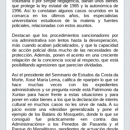
voluntaria o por simple negligencia, dañan unos bienes
que protege la ley estatal de 1985 y la autonómica de
1996. Así lo constatan algunos casos ocurridos en la
comarca en los últimos años, los especialistas
universitarios estudiosos de la materia y fuentes
policiales, relacionadas con estos asuntos.
Destacan que los procedimientos sancionadores por
vía administrativa son lentos hasta la desesperación,
más cuando acaban judicializados, y que la capacidad
de acción policial dista mucho de las necesidades de
protección. Además, ponen el acento en una creciente
relajación de la conciencia social al respecto, que está
posibilitando agresiones que parecían olvidadas.
Así el presidente del Seminario de Estudos da Costa da
Morte, Xosé María Lema, califica de «paripé» lo que se
hace muchas veces con los expedientes
administrativos y se pregunta «onde está Patrimonio da
Xunta» para hacer frente a estas situaciones y para
poner en valor bienes a los que la declaración de interés
cultural en muchos casos no les sirve de nada. A su
juicio existe una «desidia» generalizada y pone el
ejemplo de los Batáns do Mosquetín, donde lo que se
consiguió fue prácticamente «en contra das
Administracións» o los Penedos de Pasarela y el
Parque do Megalitismo, pendientes de actuación desde