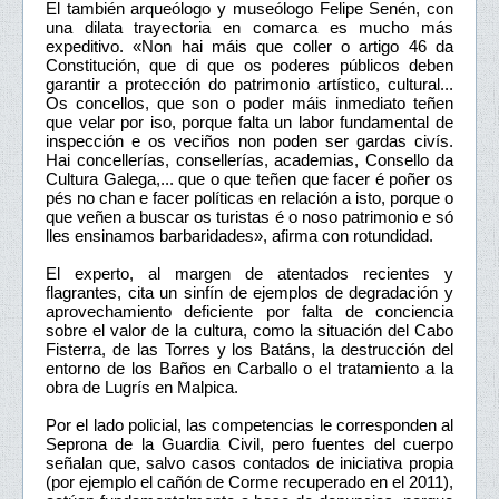
El también arqueólogo y museólogo Felipe Senén, con
una dilata trayectoria en comarca es mucho más
expeditivo. «Non hai máis que coller o artigo 46 da
Constitución, que di que os poderes públicos deben
garantir a protección do patrimonio artístico, cultural...
Os concellos, que son o poder máis inmediato teñen
que velar por iso, porque falta un labor fundamental de
inspección e os veciños non poden ser gardas civís.
Hai concellerías, consellerías, academias, Consello da
Cultura Galega,... que o que teñen que facer é poñer os
pés no chan e facer políticas en relación a isto, porque o
que veñen a buscar os turistas é o noso patrimonio e só
lles ensinamos barbaridades», afirma con rotundidad.
El experto, al margen de atentados recientes y
flagrantes, cita un sinfín de ejemplos de degradación y
aprovechamiento deficiente por falta de conciencia
sobre el valor de la cultura, como la situación del Cabo
Fisterra, de las Torres y los Batáns, la destrucción del
entorno de los Baños en Carballo o el tratamiento a la
obra de Lugrís en Malpica.
Por el lado policial, las competencias le corresponden al
Seprona de la Guardia Civil, pero fuentes del cuerpo
señalan que, salvo casos contados de iniciativa propia
(por ejemplo el cañón de Corme recuperado en el 2011),