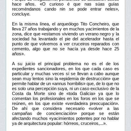
hace años. «O curioso é que nas súas guías
recoméndanos cando nin se pode entrar neles»,
concluye.
En la misma línea, el arqueólogo Tito Concheiro, que
lleva 27 años trabajando y en muchos yacimientos de la
zona, dice que «estamos viviendo un verano negro y la
sociedad ha levantado el pie del acelerador hasta el
punto de que volvemos a ver cruceiros reparados con
cemento, algo que no se hacía ya desde hace 25
años».
A su juicio el principal problema no es el de los
expedientes sancionadores, en los que cada caso es
particular y muchas veces sí se llevan a cabo aunque
sean muy lentos sino la «epidemia de destrucción» que
permite hablar de un «annus horribilis» que, de lo que no
es solo una percepción suya, ni un caso exclusivo de la
Costa da Morte sino de «toda Galicia» ya que lo
comentan los profesionales en los foros en los que se
reúnen, en los que existe «verdadeira preocupación».
De ahí que considera necesario «volver a las
campañas de concienciación» porque se están
afectando muchos «yacimientos potentes por no hablar
ya de arquitectura popular: hórreos, cruceiros,...».