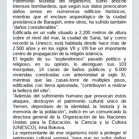
Patrimonio Mundial del organismo, sufrió anoche
intensos bombardeos, que según sus datos provocaron
daños serios en numerosos edificios históricos,
mientras que el enclave arqueológico de la ciudad
preislámica de Baraqish, entre otros, ha sufrido también
"daños considerables".
Edificada en un valle situado a 2.200 metros de altura
sobre el nivel del mar, la ciudad de Saná, tal y como
recordó la Unesco, está habitada desde hace más de
2.500 años y en los siglos VII y VIII fue un importante
centro de propagación de la religión islámica.
El legado de su "esplendoroso" pasado político y
religioso, en su opinión, lo atestiguan sus 103
mezquitas, 14 casas de baños públicos y 6.000
viviendas construidas con anterioridad al siglo XI,
mientras que las casas-torre de múltiples pisos,
edificadas con tierra apisonada, "contribuyen a realzar
la belleza del sitio".
"Además del sufrimiento humano que provocan estos
ataques, destruyen el patrimonio cultural único de
Yemen, depositario de la identidad, la historia y la
memoria de la población", indicó en un comunicado la
directora general de la Organización de las Naciones
Unidas para la Educación, la Ciencia y la Cultura
(UNESCO), Irina Bokova.
La representante de ese organismo instó a proteger el
patrimonio cultural yemení "para que no sufra daños