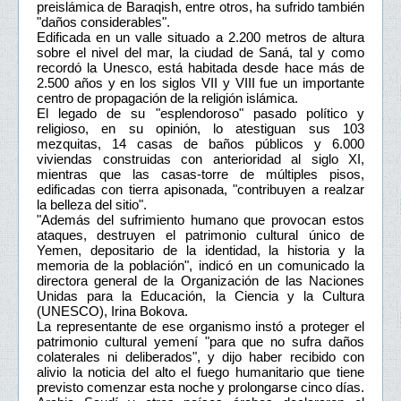
preislámica de Baraqish, entre otros, ha sufrido también
"daños considerables".
Edificada en un valle situado a 2.200 metros de altura
sobre el nivel del mar, la ciudad de Saná, tal y como
recordó la Unesco, está habitada desde hace más de
2.500 años y en los siglos VII y VIII fue un importante
centro de propagación de la religión islámica.
El legado de su "esplendoroso" pasado político y
religioso, en su opinión, lo atestiguan sus 103
mezquitas, 14 casas de baños públicos y 6.000
viviendas construidas con anterioridad al siglo XI,
mientras que las casas-torre de múltiples pisos,
edificadas con tierra apisonada, "contribuyen a realzar
la belleza del sitio".
"Además del sufrimiento humano que provocan estos
ataques, destruyen el patrimonio cultural único de
Yemen, depositario de la identidad, la historia y la
memoria de la población", indicó en un comunicado la
directora general de la Organización de las Naciones
Unidas para la Educación, la Ciencia y la Cultura
(UNESCO), Irina Bokova.
La representante de ese organismo instó a proteger el
patrimonio cultural yemení "para que no sufra daños
colaterales ni deliberados", y dijo haber recibido con
alivio la noticia del alto el fuego humanitario que tiene
previsto comenzar esta noche y prolongarse cinco días.