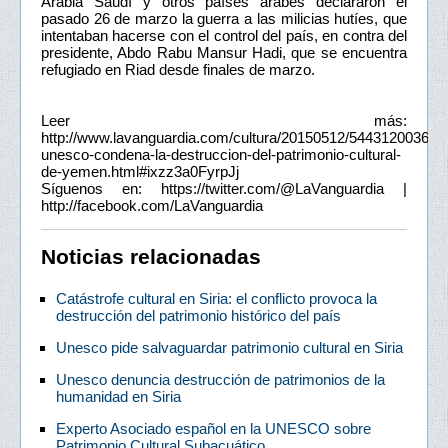
Arabia Saudí y otros países árabes declararon el
pasado 26 de marzo la guerra a las milicias hutíes, que
intentaban hacerse con el control del país, en contra del
presidente, Abdo Rabu Mansur Hadi, que se encuentra
refugiado en Riad desde finales de marzo.
Leer más:
http://www.lavanguardia.com/cultura/20150512/54431200362/l
unesco-condena-la-destruccion-del-patrimonio-cultural-
de-yemen.html#ixzz3a0FyrpJj
Síguenos en: https://twitter.com/@LaVanguardia |
http://facebook.com/LaVanguardia
Noticias relacionadas
Catástrofe cultural en Siria: el conflicto provoca la
destrucción del patrimonio histórico del país
Unesco pide salvaguardar patrimonio cultural en Siria
Unesco denuncia destrucción de patrimonios de la
humanidad en Siria
Experto Asociado español en la UNESCO sobre
Patrimonio Cultural Subacuático