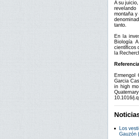
A su juicio
revelando 
montaña y 
denominado
tanto.
En la inve
Biología A
científicos
la Recherc
Referencia
Ermengol G
Garcia Cas
in high mo
Quaternar
10.1016/j.
Noticia
Los vest
Gauzón (