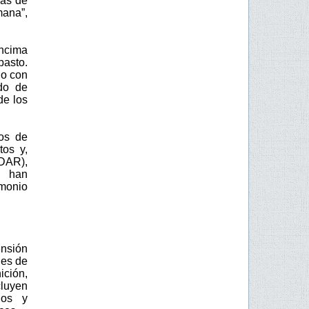
nas de
mana”,
encima
pasto.
io con
ado de
de los
ros de
tos y,
DAR),
e han
monio
ensión
nes de
ción,
cluyen
los y