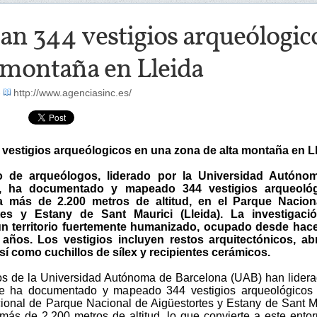
an 344 vestigios arqueólogic
 montaña en Lleida
-
http://www.agenciasinc.es/
 vestigios arqueólogicos en una zona de alta montaña en L
 de arqueólogos, liderado por la Universidad Autóno
, ha documentado y mapeado 344 vestigios arqueológ
a más de 2.200 metros de altitud, en el Parque Nacion
tes y Estany de Sant Maurici (Lleida). La investigaci
un territorio fuertemente humanizado, ocupado desde hac
años. Los vestigios incluyen restos arquitectónicos, abr
sí como cuchillos de sílex y recipientes cerámicos.
s de la Universidad Autónoma de Barcelona (UAB) han lider
ue ha documentado y mapeado 344 vestigios arqueológicos 
ional de Parque Nacional de Aigüestortes y Estany de Sant M
a más de 2.200 metros de altitud, lo que convierte a este ento