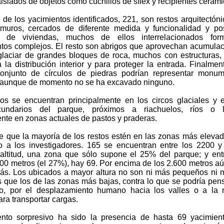
islados de objetos como cuchillos de sílex y recipientes cerámi
de los yacimientos identificados, 221, son restos arquitectóni
: muros, cercados de diferente medida y funcionalidad y po
as de viviendas, muchos de ellos interrelacionados for
tos complejos. El resto son abrigos que aprovechan acumula
glaciar de grandes bloques de roca, muchos con estructuras
 la distribución interior y para proteger la entrada. Finalmen
onjunto de círculos de piedras podrían representar monum
, aunque de momento no se ha excavado ninguno.
ios se encuentran principalmente en los circos glaciales y 
cundarios del parque, próximos a riachuelos, ríos o l
ente en zonas actuales de pastos y praderas.
e que la mayoría de los restos estén en las zonas más eleva
o a los investigadores. 165 se encuentran entre los 2200 
altitud, una zona que sólo supone el 25% del parque; y ent
600 metros (el 27%), hay 69. Por encima de los 2.600 metros a
ás. Los ubicados a mayor altura no son ni más pequeños ni
s que los de las zonas más bajas, contra lo que se podría pen
io, por el desplazamiento humano hacia los valles o a la
para transportar cargas.
nto sorpresivo ha sido la presencia de hasta 69 yacimien