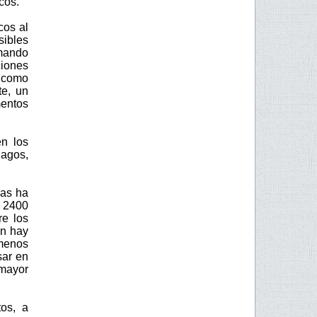
cos.
cos al
sibles
mando
ciones
, como
te, un
entos
en los
agos,
das ha
y 2400
re los
ún hay
 menos
sar en
 mayor
tos, a