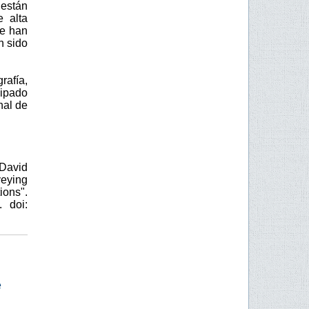
 están
e alta
se han
n sido
rafía,
ipado
nal de
 David
veying
ions".
 doi:
e