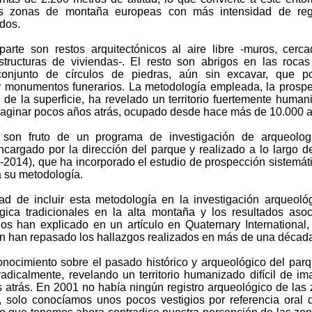
s zonas de montaña europeas con más intensidad de regi
dos.
arte son restos arquitectónicos al aire libre -muros, cerc
structuras de viviendas-. El resto son abrigos en las roca
onjunto de círculos de piedras, aún sin excavar, que po
r monumentos funerarios. La metodología empleada, la prosp
 de la superficie, ha revelado un territorio fuertemente human
 imaginar pocos años atrás, ocupado desde hace más de 10.000 
 son fruto de un programa de investigación de arqueolog
cargado por la dirección del parque y realizado a lo largo d
-2014), que ha incorporado el estudio de prospección sistemát
a su metodología.
ad de incluir esta metodología en la investigación arqueoló
gica tradicionales en la alta montaña y los resultados aso
los han explicado en un artículo en Quaternary International,
n han repasado los hallazgos realizados en más de una décad
onocimiento sobre el pasado histórico y arqueológico del par
adicalmente, revelando un territorio humanizado difícil de im
 atrás. En 2001 no había ningún registro arqueológico de las
, solo conocíamos unos pocos vestigios por referencia oral 