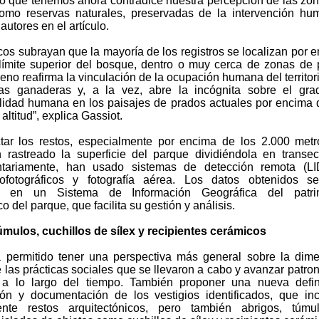
Lo que tenemos ahora contradice nuestra percepción de las zo
mo reservas naturales, preservadas de la intervención hu
autores en el artículo.
icos subrayan que la mayoría de los registros se localizan por 
 límite superior del bosque, dentro o muy cerca de zonas de 
no reafirma la vinculación de la ocupación humana del territor
cas ganaderas y, a la vez, abre la incógnita sobre el gr
lidad humana en los paisajes de prados actuales por encima 
altitud”, explica Gassiot.
tar los restos, especialmente por encima de los 2.000 met
an rastreado la superficie del parque dividiéndola en transec
tariamente, han usado sistemas de detección remota (LI
ofotográficos y fotografía aérea. Los datos obtenidos s
o en un Sistema de Información Geográfica del patri
o del parque, que facilita su gestión y análisis.
úmulos, cuchillos de sílex y recipientes cerámicos
a permitido tener una perspectiva más general sobre la dim
 las prácticas sociales que se llevaron a cabo y avanzar patro
a lo largo del tiempo. También proponer una nueva defini
ción y documentación de los vestigios identificados, que in
mente restos arquitectónicos, pero también abrigos, túmu