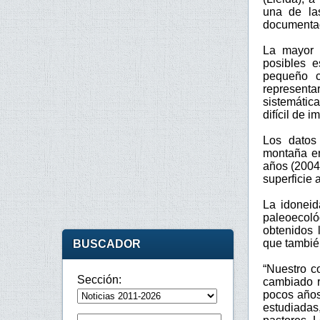
una de la
documenta
La mayor p
posibles e
pequeño c
representa
sistemática
difícil de
Los datos
montaña en
años (2004
superficie 
La idoneid
paleoecoló
obtenidos 
que tambié
BUSCADOR
“Nuestro c
Sección:
cambiado r
pocos años
estudiadas