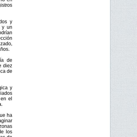
stros
ados y
s y un
drían
ección
izado,
años.
ía de
e diez
ica de
gica y
ciados
 en el
a.
que ha
aginar
 zonas
de los