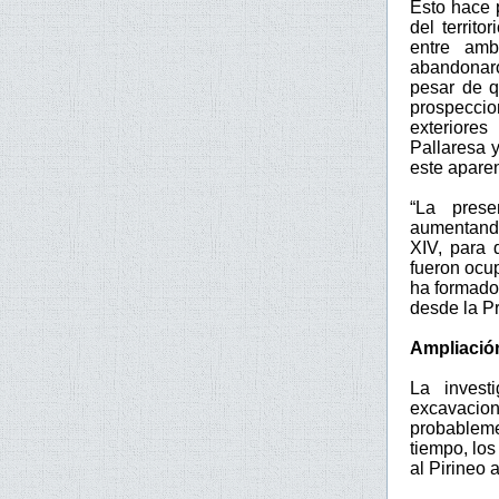
Esto hace 
del territ
entre am
abandonaro
pesar de q
prospeccio
exteriores
Pallaresa 
este aparen
“La prese
aumentando
XIV, para 
fueron ocup
ha formado
desde la Pr
Ampliación
La invest
excavacio
probableme
tiempo, los
al Pirineo