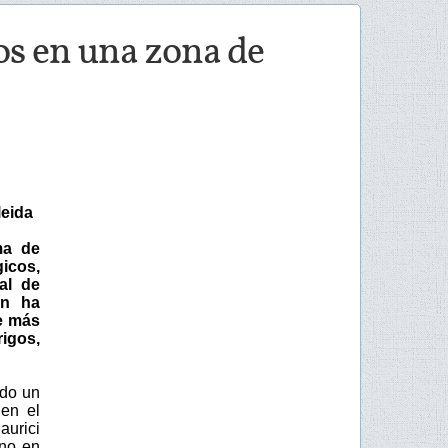
os en una zona de
leida
ma de
icos,
al de
ón ha
e más
igos,
ado un
en el
aurici
rno en