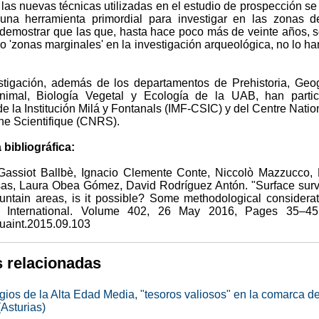
, las nuevas técnicas utilizadas en el estudio de prospección se
una herramienta primordial para investigar en las zonas d
demostrar que las que, hasta hace poco más de veinte años, 
 'zonas marginales' en la investigación arqueológica, no lo ha
stigación, además de los departamentos de Prehistoria, Geog
nimal, Biología Vegetal y Ecología de la UAB, han partic
 de la Institución Milá y Fontanals (IMF-CSIC) y del Centre Natio
he Scientifique (CNRS).
 bibliográfica:
assiot Ballbè, Ignacio Clemente Conte, Niccolò Mazzucco,
as, Laura Obea Gómez, David Rodríguez Antón. "Surface sur
untain areas, is it possible? Some methodological considerat
y International. Volume 402, 26 May 2016, Pages 35–45.
quaint.2015.09.103
s relacionadas
igios de la Alta Edad Media, "tesoros valiosos" en la comarca d
Asturias)