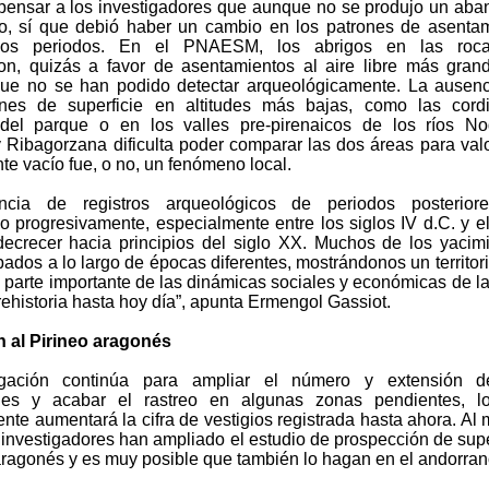
pensar a los investigadores que aunque no se produjo un ab
orio, sí que debió haber un cambio en los patrones de asenta
bos periodos. En el PNAESM, los abrigos en las roc
n, quizás a favor de asentamientos al aire libre más gran
ue no se han podido detectar arqueológicamente. La ausen
nes de superficie en altitudes más bajas, como las cordi
 del parque o en los valles pre-pirenaicos de los ríos N
y Ribagorzana dificulta poder comparar las dos áreas para valo
te vacío fue, o no, un fenómeno local.
ncia de registros arqueológicos de periodos posterior
 progresivamente, especialmente entre los siglos IV d.C. y el
decrecer hacia principios del siglo XX. Muchos de los yacim
ados a lo largo de épocas diferentes, mostrándonos un territor
 parte importante de las dinámicas sociales y económicas de l
ehistoria hasta hoy día”, apunta Ermengol Gassiot.
 al Pirineo aragonés
igación continúa para ampliar el número y extensión d
nes y acabar el rastreo en algunas zonas pendientes, l
nte aumentará la cifra de vestigios registrada hasta ahora. Al
 investigadores han ampliado el estudio de prospección de supe
 aragonés y es muy posible que también lo hagan en el andorran