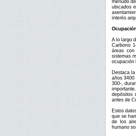
menudo de 
ubicados e
asentamie
interés arq
Ocupación
A lo largo 
Carbono 14
áreas con 
sistemas m
ocupación 
Destaca la 
años 3400 
300-, dura
importante
depósitos 
antes de Cr
Estos dato
que se han
de los al
humano sob