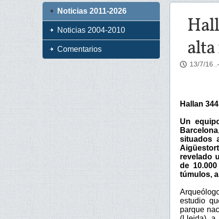
Noticias 2011-2026
Hall
Noticias 2004-2010
alta
Comentarios
13/7/16
.
Hallan 344
Un equipo
Barcelona
situados 
Aigüestor
revelado 
de 10.000 
túmulos, a
Arqueólogo
estudio q
parque nac
(Lleida), 