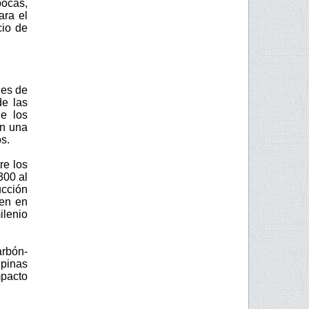
pocas,
ara el
io de
nes de
de las
de los
en una
s.
re los
300 al
ucción
ten en
ilenio
arbón-
lpinas
pacto