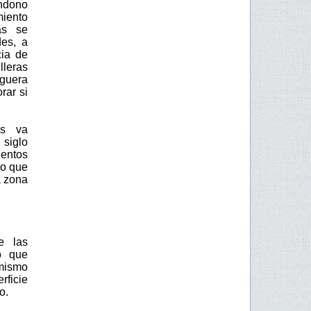
andono
miento
as se
des, a
cia de
lleras
oguera
rar si
es va
 siglo
ientos
io que
a zona
e las
o que
 mismo
rficie
o.