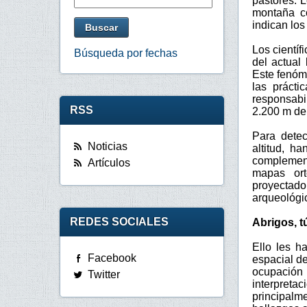
pastores. 
montaña co
indican los 
Los científ
Búsqueda por fechas
del actual
Este fenóme
las prácti
responsabi
RSS
2.200 m de 
Para detec
Noticias
altitud, h
complemen
Artículos
mapas ort
proyectad
arqueológic
REDES SOCIALES
Abrigos, t
Ello les h
Facebook
espacial de
ocupación 
Twitter
interpreta
principal