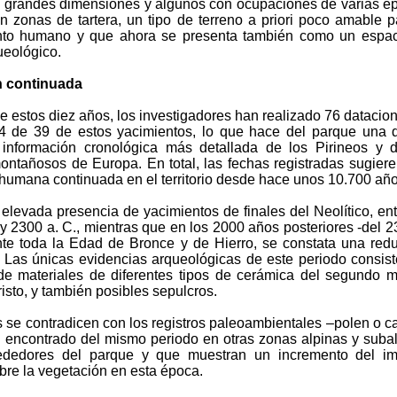
grandes dimensiones y algunos con ocupaciones de varias é
n zonas de tartera, un tipo de terreno a priori poco amable p
nto humano y que ahora se presenta también como un espac
ueológico.
 continuada
de estos diez años, los investigadores han realizado 76 datacio
 de 39 de estos yacimientos, lo que hace del parque una 
información cronológica más detallada de los Pirineos y 
ontañosos de Europa. En total, las fechas registradas sugier
humana continuada en el territorio desde hace unos 10.700 año
elevada presencia de yacimientos de finales del Neolítico, ent
y 2300 a. C., mientras que en los 2000 años posteriores -del 2
nte toda la Edad de Bronce y de Hierro, se constata una red
. Las únicas evidencias arqueológicas de este periodo consis
de materiales de diferentes tipos de cerámica del segundo m
isto, y también posibles sepulcros.
s se contradicen con los registros paleoambientales –polen o c
 encontrado del mismo periodo en otras zonas alpinas y suba
rededores del parque y que muestran un incremento del im
re la vegetación en esta época.