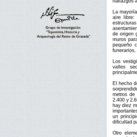
hallazgos a
La mayoría 
aire libre
estructur
asentamien
de origen 
muros para
pequeño c
funerarios
Los vestig
valles se
principalm
El hecho d
sorprendid
metros de 
2.400 y 2.
hay diez m
importante
un princip
dificultad 
Otro eleme