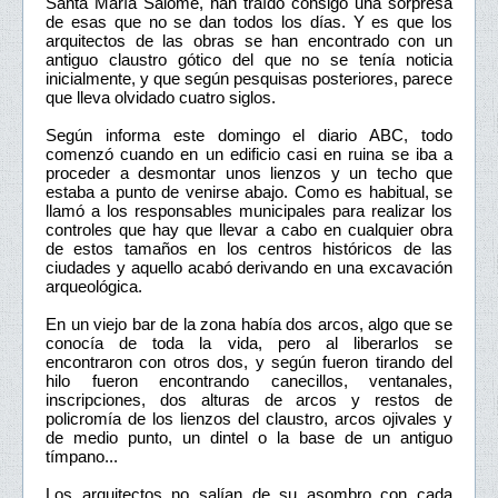
Santa María Salomé, han traído consigo una sorpresa
de esas que no se dan todos los días. Y es que los
arquitectos de las obras se han encontrado con un
antiguo claustro gótico del que no se tenía noticia
inicialmente, y que según pesquisas posteriores, parece
que lleva olvidado cuatro siglos.
Según informa este domingo el diario ABC, todo
comenzó cuando en un edificio casi en ruina se iba a
proceder a desmontar unos lienzos y un techo que
estaba a punto de venirse abajo. Como es habitual, se
llamó a los responsables municipales para realizar los
controles que hay que llevar a cabo en cualquier obra
de estos tamaños en los centros históricos de las
ciudades y aquello acabó derivando en una excavación
arqueológica.
En un viejo bar de la zona había dos arcos, algo que se
conocía de toda la vida, pero al liberarlos se
encontraron con otros dos, y según fueron tirando del
hilo fueron encontrando canecillos, ventanales,
inscripciones, dos alturas de arcos y restos de
policromía de los lienzos del claustro, arcos ojivales y
de medio punto, un dintel o la base de un antiguo
tímpano...
Los arquitectos no salían de su asombro con cada