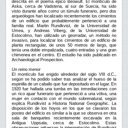
descrita en el poema épico Beowulf. El montículo de
Aska, cerca de Vadstena, al sur de Suecia, ha sido
visto durante años como un túmulo funerario, pero dos
arqueólogos han localizado recientemente los cimientos
de un edificio que probablemente perteneció a una
familia real. Martin Rundkvist, de la Universidad de
Umea, y Andreas Viberg, de la Universidad de
Estocolmo, han utilizado un georradar, un método no
invasivo, para localizar los cimientos de un edificio de
planta rectangular, de unos 50 metros de largo, que
tenía una doble empalizada, cuatro entradas y una gran
chimenea en el centro. El estudio ha sido publicado en
Archaeological Prospection.
Un reino menor
El montículo fue erigido alrededor del siglo VIII d.C.,
según se ha podido saber tras analizar el hueso de la
espinilla de un caballo que fue depositado en el lugar. En
1920 fue hallada una tumba en las inmediaciones con
un rico ajuar funerario que perteneció a una völva, una
mujer en contacto con el mundo sobrenatural, según
explica Rundkvist a Historia National Geographic. La
disposición de los hoyos en los que se clavaron los
postes del edificio es similar a la que se observa en otra
sala de banquetes recientemente excavada en la
Antigua Uppsala, cerca de Estocolmo. Estas
observaciones refuerzan la interpretación de Rundkvist