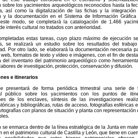
n sobre los yacimientos arqueológicos reconocidos hasta la fe
ia, así como la digitalización de las fichas y la integración
n y la documentación en el Sistema de Información Gráfica
este modo, se completará la catalogación de 1.466 yacimi
de interés cultural no tratados con anterioridad.
mpletadas estas tareas, cuyo plazo máximo de ejecución s
, se realizará un estudio sobre los resultados del trabaj
dad. Por otro lado, se elaborará la documentación necesaria p
 web, formatos de texto y vídeo e imágenes, con el fin de desta
a del inventario del patrimonio arqueológico como herramient
 labores de investigación, protección, conservación y difusión.
nes e itinerarios
 presentará de forma periódica trimestral una serie de f
al público sobre los yacimientos con los puntos de itine
nes de los enclaves, síntesis de las investigaciones reali
tóricas y bibliográficas, rutas de acceso, fotografías esféricas 
rtografías con planos de situación y planta con representación 
bles.
 se enmarca dentro de la línea estratégica de la Junta en mate
n en el patrimonio cultural de Castilla y León, que tiene en cuen