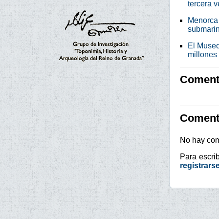
tercera 
Menorca 
submari
El Museo
millones
Comenta
Coment
No hay com
Para escri
registrars