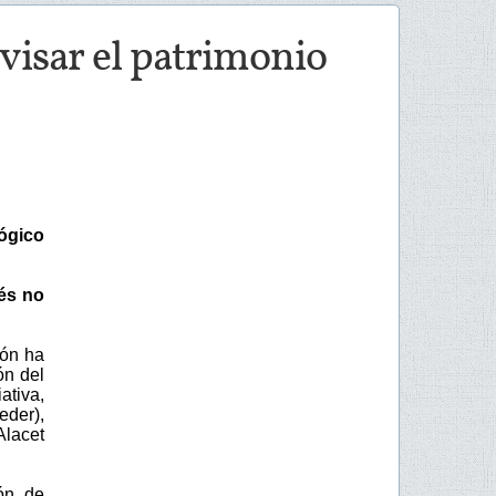
evisar el patrimonio
ógico
rés no
eón ha
ón del
tiva,
der),
Alacet
ión de