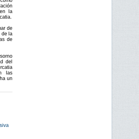
 como
ración
en la
catia.
mar de
 de la
ñas de
Osorno
ad del
rcatia
n las
cha un
siva