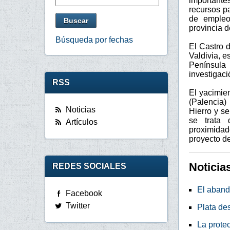
important
recursos pa
de empleo
provincia d
Búsqueda por fechas
El Castro 
Valdivia, e
Península 
investigaci
RSS
El yacimie
(Palencia)
Noticias
Hierro y se
se trata 
Artículos
proximidad
proyecto de
Noticia
REDES SOCIALES
El aband
Facebook
Twitter
Plata des
La protec