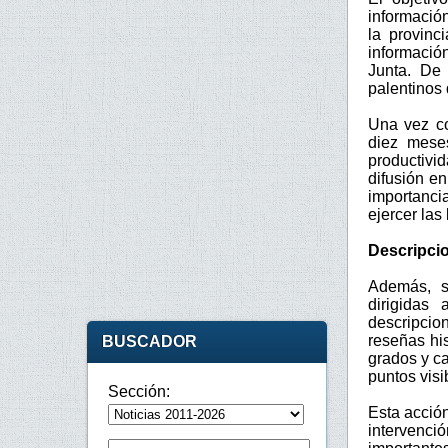
informació
la provinc
informació
Junta. De 
palentinos 
Una vez co
diez meses
productivi
difusión en
importanci
ejercer las
Descripcio
Además, se
dirigidas 
descripcio
reseñas his
BUSCADOR
grados y ca
puntos visi
Sección:
Esta acción
intervenció