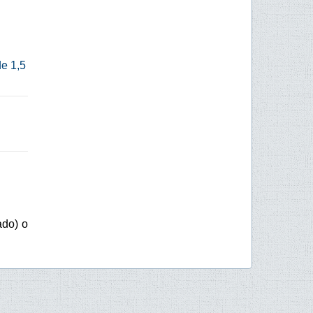
de 1,5
ado) o