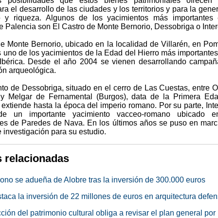
es posibilidades que estos bienes patrimoniales ofrecen
ra el desarrollo de las ciudades y los territorios y para la gene
 y riqueza. Algunos de los yacimientos más importantes 
e Palencia son El Castro de Monte Bernorio, Dessobriga o Inter
de Monte Bernorio, ubicado en la localidad de Villarén, en Po
s uno de los yacimientos de la Edad del Hierro más importantes
Ibérica. Desde el año 2004 se vienen desarrollando campa
ón arqueológica.
nto de Dessobriga, situado en el cerro de Las Cuestas, entre 
 y Melgar de Fernamental (Burgos), data de la Primera Ed
 extiende hasta la época del imperio romano. Por su parte, Inte
de un importante yacimiento vacceo-romano ubicado e
es de Paredes de Nava. En los últimos años se puso en mar
 investigación para su estudio.
s relacionadas
ono se adueña de Alobre tras la inversión de 300.000 euros
taca la inversión de 22 millones de euros en arquitectura defen
ción del patrimonio cultural obliga a revisar el plan general por