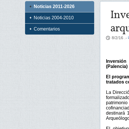
Noticias 2011-2026
Inve
Noticias 2004-2010
arqu
Comentarios
8/2/16
.-
Inversión
(Palencia)
El program
tratados c
La Direcci
formalizado
patrimonio
cofinanci
destinará 
Arqueólogo
El objetiv