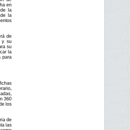
cha en
 de la
 de la
entos
erá de
o y su
ara su
car la
a para
ichas
rario,
zadas,
en 360
de los
ria de
ta las