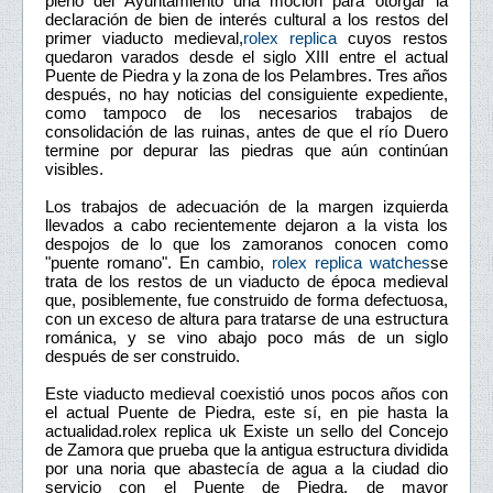
pleno del Ayuntamiento una moción para otorgar la
declaración de bien de interés cultural a los restos del
primer viaducto medieval,
rolex replica
cuyos restos
quedaron varados desde el siglo XIII entre el actual
Puente de Piedra y la zona de los Pelambres. Tres años
después, no hay noticias del consiguiente expediente,
como tampoco de los necesarios trabajos de
consolidación de las ruinas, antes de que el río Duero
termine por depurar las piedras que aún continúan
visibles.
Los trabajos de adecuación de la margen izquierda
llevados a cabo recientemente dejaron a la vista los
despojos de lo que los zamoranos conocen como
"puente romano". En cambio,
rolex replica watches
se
trata de los restos de un viaducto de época medieval
que, posiblemente, fue construido de forma defectuosa,
con un exceso de altura para tratarse de una estructura
románica, y se vino abajo poco más de un siglo
después de ser construido.
Este viaducto medieval coexistió unos pocos años con
el actual Puente de Piedra, este sí, en pie hasta la
actualidad.rolex replica uk Existe un sello del Concejo
de Zamora que prueba que la antigua estructura dividida
por una noria que abastecía de agua a la ciudad dio
servicio con el Puente de Piedra, de mayor