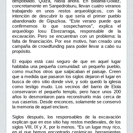
despoblado. Quizá, hasta ahora. En Bidania-Goiatz,
concretamente en Sanpedroburu, llevan cuatro veranos
trabajando en unos restos arqueológicos, con la
intención de descubrir lo que sería el primer pueblo
abandonado de Gipuzkoa. “Este verano puede que
confirmemos lo que sospechamos”, explica el
arqueólogo Iosu Etxezarraga, responsable de la
excavación. Pero se encuentran con un problema: la
falta de financiación. Por ese motivo, han creado una
campaña de crowdfunding para poder llevar a cabo su
propósito.
El equipo está casi seguro de que en aquel lugar
habitaba una pequeña comunidad: un pequeño pueblo,
como muchos otros que salpicaban el paisaje. Creen
que a medida que pasaron los siglos dejaron el lugar en
busca de otro sitio donde vivir, y solo quedó la iglesia
como testigo mudo. Los vecinos del barrio de Elola
conservaron el pequeño templo, pero hace unos 200
años lo desmontaron para reconstruirlo más cerca de
sus caseríos. Desde enconces, solamente se conservó
la memoria de aquel enclave.
Siglos después, los responsables de la excavación
explican que en ese sitio hay restos medievales, de los
siglos VIII, IX y X, por lo menos. “Es un lugar muy rico,
en el que hemos encontrado cerámicas, herramientas