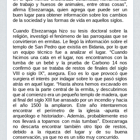
de trabajo y huesos de animales, entre otras cosas”,
afirma Etxezarraga, quien agrega que puede ser un
buen lugar para obtener información sobre los cambios
de la sociedad y las formas de vida en aquellos siglos.
Cuando Etxezarraga hizo su tesis doctoral sobre la
religión, investigó el fenómeno de las parroquias que se
convirtieron en ermitas. Le llegó la información sobre el
templo de San Pedro que existía en Bidania, por lo que
un equipo técnico fue a analizar el lugar. “Cuando
hicimos una cata en el lugar, nos encontramos con la
tumba de un bebé y la prueba de Carbono 14 nos
confirmó que se trataba de restos de finales del siglo
VIII o siglo IX”, asegura. Eso es lo que provocó que
surgiera el interés por indagar sobre lo que pasó siglos
atrás en aquel lugar. “Hasta ahora hemos excavado en
lo que era la parte central de la ermita, y descubrimos
que al comienzo era un pequeño templo de madera, que
al final del siglo XIII fue arrasado por un incendio y hacia
el año 1500 la ampliaron. Este año intentaremos
encontrar el perímetro de la iglesia -apunta el
arqueólogo e historiador-. Además, probablemente eso
nos llevará a toparnos con más tumbas”. Etxezarraga
no descarta encontrar también otro tipo de restos,
debido a la riqueza del lugar y de su buena
conservación, ya que no es un sitio muy concurrido.