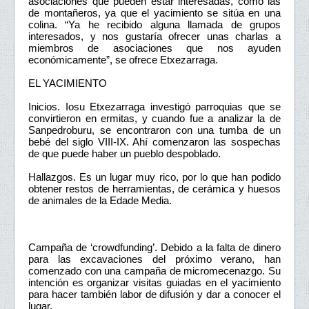
asociaciones que pueden estar interesadas, como las
de montañeros, ya que el yacimiento se sitúa en una
colina. “Ya he recibido alguna llamada de grupos
interesados, y nos gustaría ofrecer unas charlas a
miembros de asociaciones que nos ayuden
económicamente”, se ofrece Etxezarraga.
EL YACIMIENTO
Inicios. Iosu Etxezarraga investigó parroquias que se
convirtieron en ermitas, y cuando fue a analizar la de
Sanpedroburu, se encontraron con una tumba de un
bebé del siglo VIII-IX. Ahí comenzaron las sospechas
de que puede haber un pueblo despoblado.
Hallazgos. Es un lugar muy rico, por lo que han podido
obtener restos de herramientas, de cerámica y huesos
de animales de la Edade Media.
Campaña de ‘crowdfunding’. Debido a la falta de dinero
para las excavaciones del próximo verano, han
comenzado con una campaña de micromecenazgo. Su
intención es organizar visitas guiadas en el yacimiento
para hacer también labor de difusión y dar a conocer el
lugar.