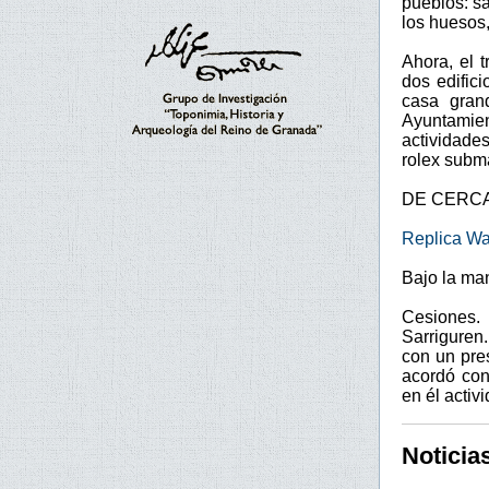
pueblos: s
los huesos
Ahora, el 
dos edific
casa gran
Ayuntamien
actividades
rolex subma
DE CERC
Replica Wa
Bajo la ma
Cesiones. 
Sarriguren
con un pre
acordó con
en él activ
Noticia