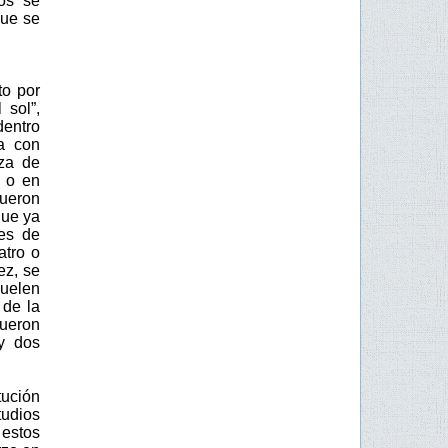
os se
ue se
to por
 sol”,
dentro
a con
za de
s o en
fueron
que ya
es de
atro o
ez, se
suelen
 de la
fueron
y dos
ución
tudios
 estos