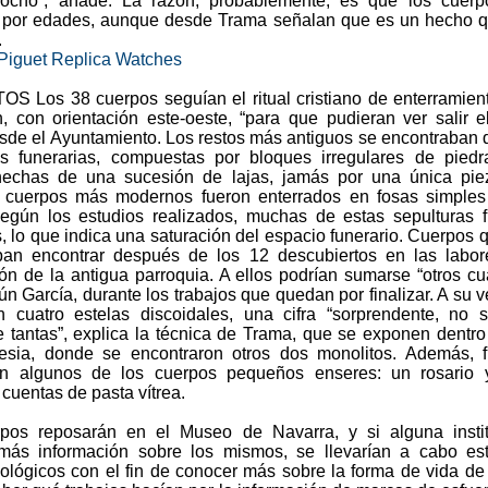
 ocho”, añade. La razón, probablemente, es que los cuerp
por edades, aunque desde Trama señalan que es un hecho q
.
iguet Replica Watches
 Los 38 cuerpos seguían el ritual cristiano de enterramien
, con orientación este-oeste, “para que pudieran ver salir el
sde el Ayuntamiento. Los restos más antiguos se encontraban 
 funerarias, compuestas por bloques irregulares de piedr
hechas de una sucesión de lajas, jamás por una única pie
s cuerpos más modernos fueron enterrados en fosas simple
egún los estudios realizados, muchas de estas sepulturas 
s, lo que indica una saturación del espacio funerario. Cuerpos 
an encontrar después de los 12 descubiertos en las labor
ión de la antigua parroquia. A ellos podrían sumarse “otros cu
ún García, durante los trabajos que quedan por finalizar. A su v
n cuatro estelas discoidales, una cifra “sorprendente, no 
e tantas”, explica la técnica de Trama, que se exponen dentro
lesia, donde se encontraron otros dos monolitos. Además, 
en algunos de los cuerpos pequeños enseres: un rosario 
 cuentas de pasta vítrea.
pos reposarán en el Museo de Navarra, y si alguna instit
 más información sobre los mismos, se llevarían a cabo es
ológicos con el fin de conocer más sobre la forma de vida de