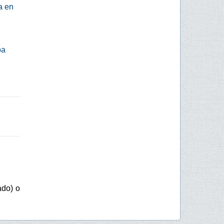
a en
oa
ado) o