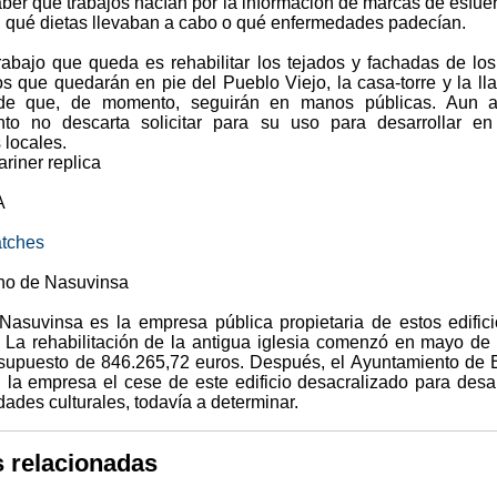
aber qué trabajos hacían por la información de marcas de esfue
, qué dietas llevaban a cabo o qué enfermedades padecían.
trabajo que queda es rehabilitar los tejados y fachadas de los
ios que quedarán en pie del Pueblo Viejo, la casa-torre y la l
de que, de momento, seguirán en manos públicas. Aun as
to no descarta solicitar para su uso para desarrollar en
 locales.
riner replica
A
tches
no de Nasuvinsa
Nasuvinsa es la empresa pública propietaria de estos edific
. La rehabilitación de la antigua iglesia comenzó en mayo de
supuesto de 846.265,72 euros. Después, el Ayuntamiento de
 la empresa el cese de este edificio desacralizado para desar
idades culturales, todavía a determinar.
s relacionadas