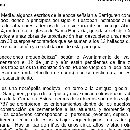
tos
 Media, algunos escritos de la época señalan a Sarriguren co
dea, donde a principios del siglo XIII estaban instalados al
es de labradores, además de la residencia de un hidalgo. Aho
14, en torno a la iglesia de Santa Engracia, que data del siglo XI
revios a unas obras de urbanización han descubierto una necr
con 38 cuerpos encontrados que se suman a los 12 hallados d
e rehabilitación y consolidación de esta parroquia.
specciones arqueológicas”, según el Ayuntamiento del val
enzaron el 12 de junio y aún están pendientes de finaliz
 los trabajos es la urbanización del Pueblo Viejo de la localida
esto que ronda el millón de euros), que se destinará a un e
de esparcimiento.
 es una necrópolis medieval, en torno a la antigua iglesia
 Sarriguren, propia de la época y muy similar a otras encontra
los de la Comarca. Estos cuerpos descubiertos son de los siglo
1787 se prohibieron los enterramientos dentro de los pueblo
construcción de cementerios a las afueras), y sorprende 
 los cadáveres correspondan a “personas jóvenes”, explica
berena, técnica de estos trabajos arqueológicos, realizados 
rama. “Hay un par de niños de unos cinco años, y algún ot