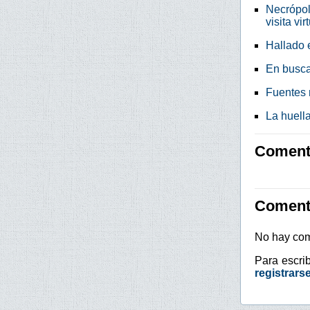
Necrópol
visita vir
Hallado 
En busca
Fuentes 
La huell
Comenta
Coment
No hay com
Para escri
registrars