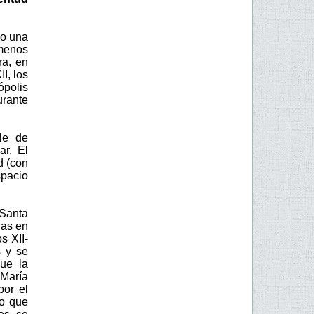
mo una
 menos
ra, en
I, los
ópolis
urante
le de
ar. El
d (con
spacio
 Santa
das en
s XII-
s y se
que la
 María
por el
ro que