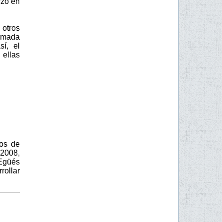
rzo en
 otros
lamada
í, el
 ellas
ios de
 2008,
 Egüés
rollar