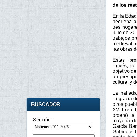
de los res
En la Edad
pequeña al
tres hogar
julio de 20
trabajos p
medieval, 
las obras d
Estas “pro
Egüés, com
objetivo de
un presupu
cultural y 
La hallada
Engracia de
otros pueb
BUSCADOR
XVIII (en 
ordenó la 
Sección:
mayoría de
García Bar
Gabinete T