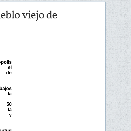
eblo viejo de
olis
n el
o de
ajos
a la
n 50
n la
a y
ventud