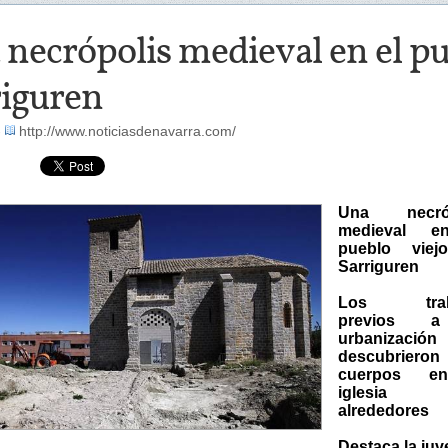
necrópolis medieval en el pu
riguren
-
http://www.noticiasdenavarra.com/
Una necróp
medieval e
pueblo viej
Sarriguren
Los trab
previos 
urbanización
descubriero
cuerpos e
iglesi
alrededores
Destaca la ju