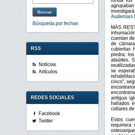
ronda los
agrupaban 
investigará
Audemars P
Búsqueda por fechas
MÁS RESTOS
inhumación
cuentan de
de cámaras
RSS
cubiertas 
piedra; lo
ataúdes. S
Noticias
reutilizada
se esperab
Artículos
rehabilitac
cinco”, seg
encontraro
encontrars
REDES SOCIALES
antigua ig
hallados 
collares de
Facebook
Estos cuer
Twitter
requiriera
osteoarque