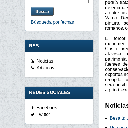
podría tra
determinar
a entre los
Varón. Den
Búsqueda por fechas
pintura, s
romanos, co
El tercer
monumental
RSS
Cristo, pr
alavesa. L
patrimonia
Noticias
fuentes de
Artículos
conservaci
expertos n
recopilar 
será posib
a priori, e
REDES SOCIALES
Noticia
Facebook
Twitter
Besalú: 
Un poco d