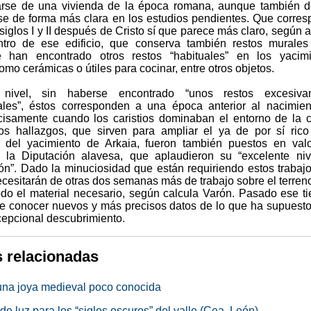
tarse de una vivienda de la época romana, aunque también 
se de forma más clara en los estudios pendientes. Que corre
 siglos I y II después de Cristo sí que parece más claro, según 
tro de ese edificio, que conserva también restos murales
e han encontrado otros restos “habituales” en los yacimi
mo cerámicas o útiles para cocinar, entre otros objetos.
 nivel, sin haberse encontrado “unos restos excesiva
es”, éstos corresponden a una época anterior al nacimien
ecisamente cuando los caristios dominaban el entorno de la c
os hallazgos, que sirven para ampliar el ya de por sí rico
l del yacimiento de Arkaia, fueron también puestos en val
 la Diputación alavesa, que aplaudieron su “excelente ni
ón”. Dado la minuciosidad que están requiriendo estos trabajo
ecesitarán de otras dos semanas más de trabajo sobre el terren
todo el material necesario, según calcula Varón. Pasado ese t
le conocer nuevos y más precisos datos de lo que ha supuesto
xcepcional descubrimiento.
s relacionadas
una joya medieval poco conocida
e luz para los “siglos oscuros” del valle (Cea, León)