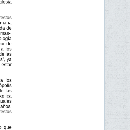
glesia
estos
romana
ada de
rmas-,
ología
bor de
 a los
de las
s”, ya
 estar
a los
ópolis
de las
xplica
tuales
 años.
estos
o, que