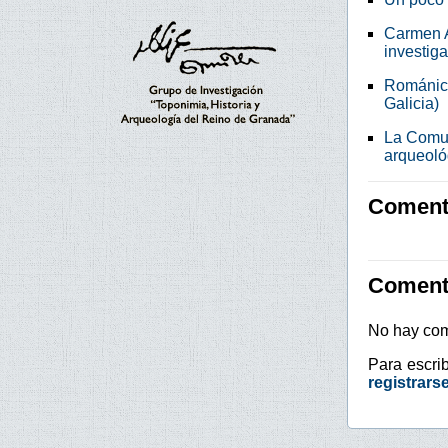
Carmen A
investig
Románico
Galicia)
La Comun
arqueoló
Comenta
Coment
No hay com
Para escri
registrars