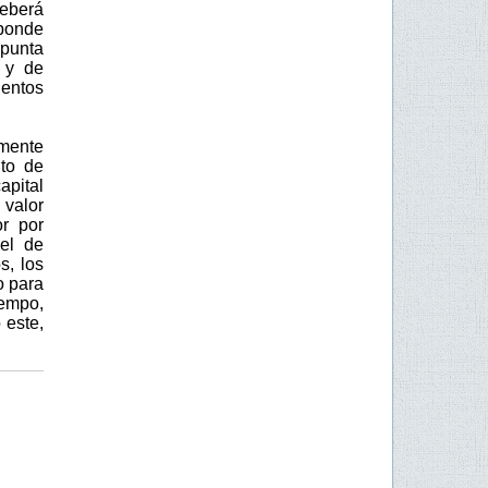
deberá
sponde
apunta
 y de
entos
mente
to de
apital
 valor
or por
vel de
s, los
o para
iempo,
 este,