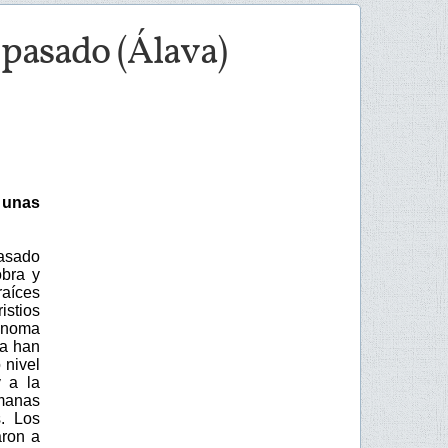
 pasado (Álava)
 unas
pasado
bra y
raíces
istios
tónoma
ia han
 nivel
 a la
emanas
. Los
aron a