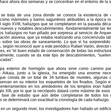
hace ahora dos semanas y se concentran en el entorno de la i
se trata de una zona donde se conoce la existencia de r
 como mármoles y barros saguntinos atribuibles a la época 
l siglo XVIII, hallazgos que se completaron en la pasada déc
 nuevos y notables descubrimientos -fundamentalmente las te
mos hallazgos no han pillado por sorpresa al servicio de Arque
tación alavesa, que ya estaba realizando una concienzuda la
n sobre las obras de saneamiento. Lo que sí ha sorprendido
, según reconoció ayer a este periódico Rafael Varón, director 
es, es “el buen estado de conservación de todas las estructura
almente, cuando se da este tipo de descubrimientos, “suelen
cadas”.
apa exterior de hormigón que ahora sirve como camino par
 Arkaia, junto a la iglesia, ha emergido una enorme necr
que consta de un total de 34 tumbas de muretes, algunas 
servan en su interior los esqueletos de los finados. Según e
 enterramientos en los alrededores de los templos eran habi
iglo XIII, por lo que la necrópolis datará como máximo de esos
 fase de estudio que aún debe completarse de todos los r
 se determinará con exactitud la cronología de cada hallazgo.
en un segundo nivel, los investigadores han hallado un edifici