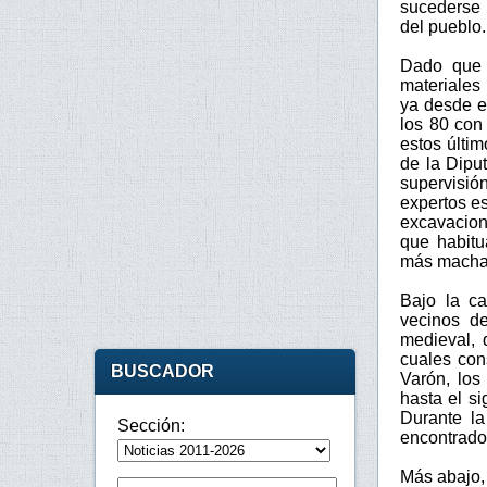
sucederse 
del pueblo.
Dado que 
materiales
ya desde e
los 80 con
estos últi
de la Dipu
supervisió
expertos es
excavacion
que habitu
más macha
Bajo la c
vecinos de
medieval, 
cuales con
BUSCADOR
Varón, los
hasta el s
Durante la
Sección:
encontrados
Más abajo, 