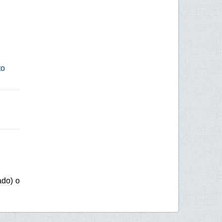
to
ado) o