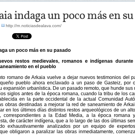
ia indaga un poco más en su
-
http://m.noticiasdealava.com/
daga un poco más en su pasado
uevos restos medievales, romanos e indígenas durante
saneamiento en el pueblo
nto romano de Arkaia vuelve a dejar nuevos testimonios del 
queño pueblo ahora enclavado a un paso de Gasteiz, por o
su expansión urbanística. De un pasado remoto, que hunde sus 
ios siglos antes de la época romana, cuando la tribu de los car
ablecida en la parte occidental de la actual Comunidad Au
s obras destinadas a mejorar la red de saneamiento de Arka
ar en los últimos días distintos restos arqueológicos de un alto
l, correspondientes a la Edad Media, a la época romana y
ésta, de carácter indígena, que a lo largo de las dos últimas s
ndo exhaustivamente analizados por un equipo de expertos
 que obligaron a paralizar las obras inmediatamente, comenz