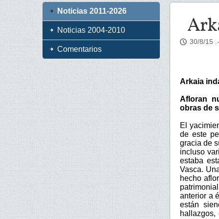
Noticias 2011-2026
Arka
Noticias 2004-2010
30/8/15
.
Comentarios
Arkaia in
Afloran n
obras de 
El yacimie
de este pe
gracia de 
incluso var
estaba est
Vasca. Una
hecho aflor
patrimonia
anterior a 
están sie
hallazgos,