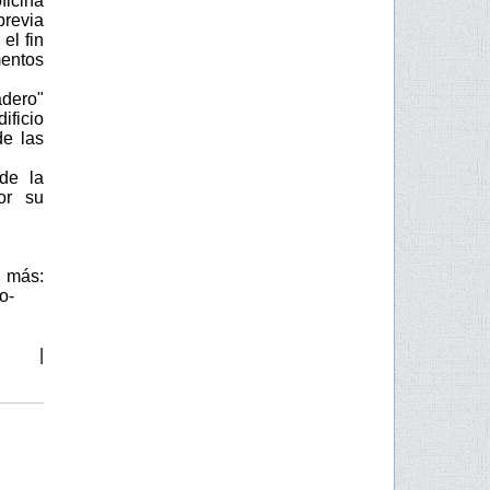
ficina
revia
el fin
mentos
adero"
ificio
de las
de la
or su
:
o-
ia |