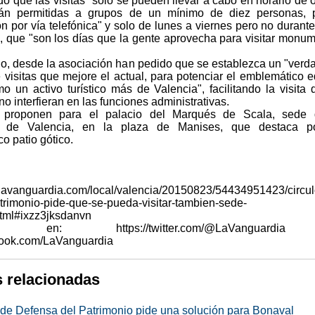
o que las visitas "sólo se pueden llevar a cabo en horario de o
tán permitidas a grupos de un mínimo de diez personas, p
n por vía telefónica" y solo de lunes a viernes pero no durante 
 que "son los días que la gente aprovecha para visitar monu
llo, desde la asociación han pedido que se establezca un "verd
visitas que mejore el actual, para potenciar el emblemático ed
o un activo turístico más de Valencia", facilitando la visita 
o interfieran en las funciones administrativas.
proponen para el palacio del Marqués de Scala, sede 
n de Valencia, en la plaza de Manises, que destaca p
co patio gótico.
eer más
.lavanguardia.com/local/valencia/20150823/54434951423/circul
trimonio-pide-que-se-pueda-visitar-tambien-sede-
tml#ixzz3jksdanvn
os en: https://twitter.com/@LaVanguard
ebook.com/LaVanguardia
s relacionadas
 de Defensa del Patrimonio pide una solución para Bonaval