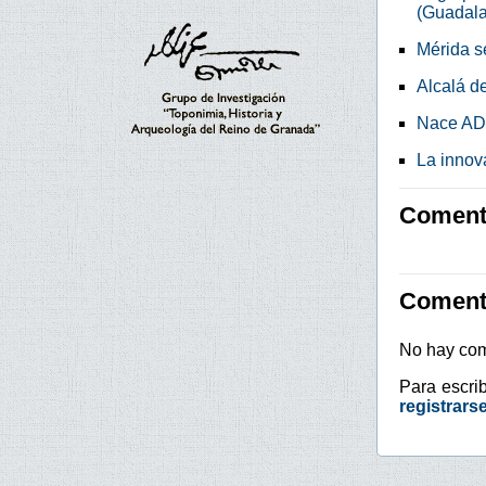
(Guadala
Mérida s
Alcalá d
Nace ADI
La innov
Comenta
Coment
No hay com
Para escri
registrars