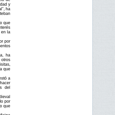
udad y
l", ha
teban
co que
terés
 en la
or por
mentos
a, ha
 otros
sitas,
na que
nstó a
"hacer
s del
dieval
do por
ho que