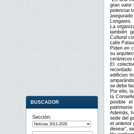
gran valor 
potenciar l
asegurado
Longares.
La organiz
también g
Cultural c
calle Palau
Piden en co
su arquite
cerámicos o
El colect
recordado 
edificios 
amparándos
se debe fac
Por ello, 
la Consell
posible e
BUSCADOR
patrimonio 
Además, ha
Sección:
sede del g
el anterio
desear", s