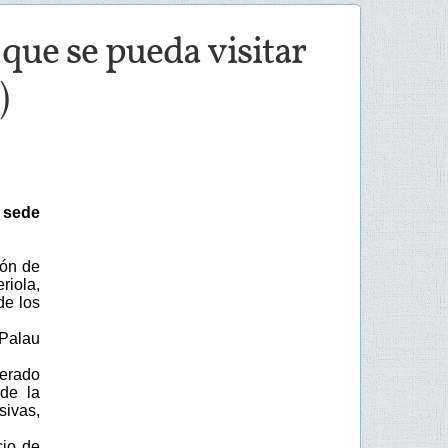
que se pueda visitar
)
 sede
ión de
riola,
de los
 Palau
derado
de la
sivas,
cio de