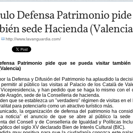
ulo Defensa Patrimonio pide 
bién sede Hacienda (Valencia
-
http://www.lavanguardia.com/
efensa Patrimonio pide que se pueda visitar también
Valencia)
por la Defensa y Difusión del Patrimonio ha aplaudido la decis
permitir al público las visitas al Palacio de los Català de Vale
 Vicepresidencia, y han pedido que se haga lo mismo con el 
 de Aragón, sede de la Conselleria de hacienda.
den que se establezca un "verdadero" régimen de visitas en el
alitat para potenciarlo como un atractivo turístico más.
nicado, la organización de defensa del patrimonio ha consi
a noticia" el anuncio de que se abre al público la sede 
nta del Consell y de Conselleria de Igualdad y Políticas Inclu
gótico del siglo XV declarado Bien de Interés Cultural (BIC).
dida muy positiva para que la ciudadanía conozca este pala