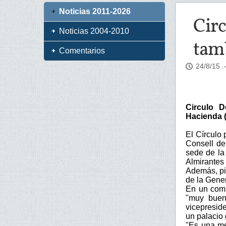
Noticias 2011-2026
Circ
Noticias 2004-2010
tam
Comentarios
24/8/15
.
Circulo D
Hacienda (
El Círculo 
Consell de 
sede de la
Almirantes
Además, pi
de la Gener
En un comu
"muy buen
vicepreside
un palacio 
"Es una me