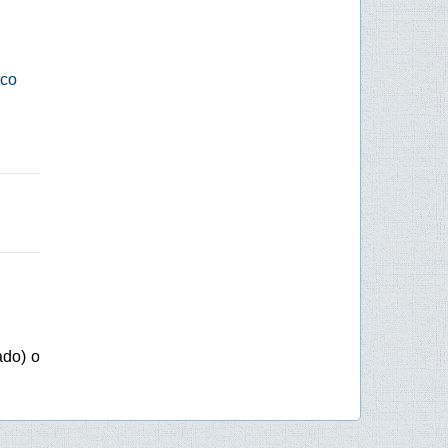
ico
ado) o