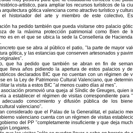
histórico-artístico, para ampliar los recursos turísticos de la ci
a arquitectura gótica valenciana como atractivo turístico y cultura
 el historiador del arte y miembro de este colectivo, Es
ación ha pedido también que pueda visitarse otro palacio góti
oza de la máxima protección patrimonial como Bien de In
omo es en el que se ubica la sede la Conselleria de Hacienda
.
ncreto que se abra al público el patio, "la parte de mayor val
ctura gótica, y las estancias que conserven artesonados y pavi
riginales".
ivo, que ha pedido que también se abran en fin de seman
que lleva años pidiendo la apertura de estos palacios y de
históricos declarados BIC que no cuentan con un régimen de vi
e en la Ley de Patrimonio Cultural Valenciano, que determi
ilitar la visita a estos BIC "al menos cuatro días al mes".
la asociación promovió una queja al Síndic de Greuges, quien i
eria a establecer el régimen de visitas correspondiente para 
l adecuado conocimiento y difusión pública de los biene
cultural valenciano".
n considerado que el Palau de la Generalitat, el palacio me
obierno valenciano cuenta con un régimen de visitas estableci
r gobierno del PP "completamente insuficiente y que deja muc
egún Longares.