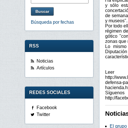
Ha explicad
y sólo es
concertació
de semana,
y museos".
Búsqueda por fechas
Por todo e
régimen de 
gótico "com
zonas que n
RSS
Lo mismo 
Diputació
característi
Noticias
Artículos
L
http://www
defensa-pa
hacienda.h
REDES SOCIALES
Síguen
http://fac
Facebook
Noticia
Twitter
El grupo