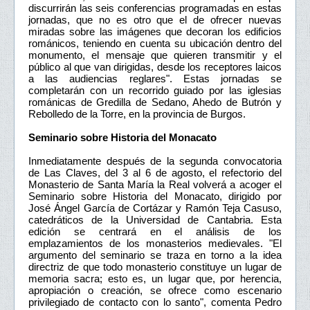
discurrirán las seis conferencias programadas en estas
jornadas, que no es otro que el de ofrecer nuevas
miradas sobre las imágenes que decoran los edificios
románicos, teniendo en cuenta su ubicación dentro del
monumento, el mensaje que quieren transmitir y el
público al que van dirigidas, desde los receptores laicos
a las audiencias reglares". Estas jornadas se
completarán con un recorrido guiado por las iglesias
románicas de Gredilla de Sedano, Ahedo de Butrón y
Rebolledo de la Torre, en la provincia de Burgos.
Seminario sobre Historia del Monacato
Inmediatamente después de la segunda convocatoria
de Las Claves, del 3 al 6 de agosto, el refectorio del
Monasterio de Santa María la Real volverá a acoger el
Seminario sobre Historia del Monacato, dirigido por
José Ángel García de Cortázar y Ramón Teja Casuso,
catedráticos de la Universidad de Cantabria. Esta
edición se centrará en el análisis de los
emplazamientos de los monasterios medievales. "El
argumento del seminario se traza en torno a la idea
directriz de que todo monasterio constituye un lugar de
memoria sacra; esto es, un lugar que, por herencia,
apropiación o creación, se ofrece como escenario
privilegiado de contacto con lo santo", comenta Pedro