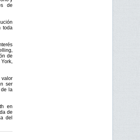
es de
cución
n toda
nterés
lling,
ión de
 York,
 valor
en ser
 de la
th en
ada de
ca del