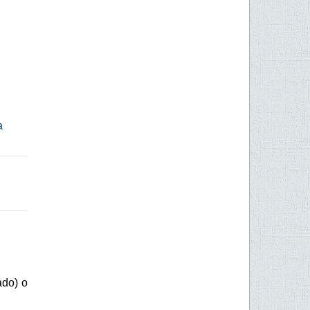
a
ado) o