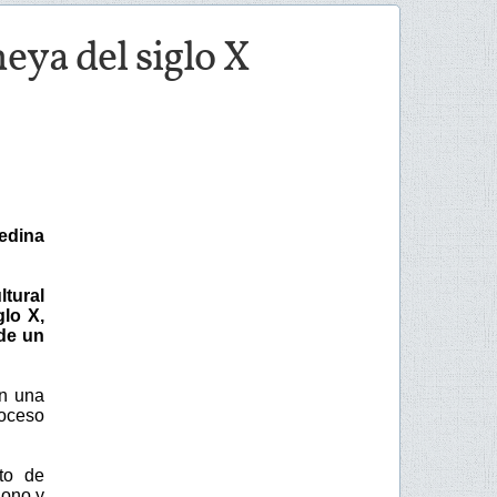
eya del siglo X
edina
ltural
glo X,
de un
an una
roceso
to de
dono y