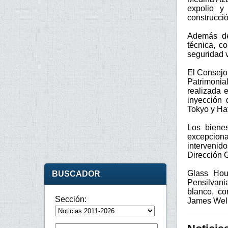
expolio y
construcció
Además de 
técnica, c
seguridad v
El Consejo
Patrimonia
realizada 
inyección 
Tokyo y Hat
Los bienes
excepciona
intervenido
Dirección 
Glass Hou
BUSCADOR
Pensilvani
blanco, co
Sección:
James Well