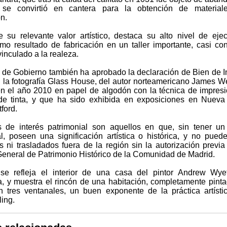
 se convirtió en cantera para la obtención de material
n.
su relevante valor artístico, destaca su alto nivel de eje
omo resultado de fabricación en un taller importante, casi co
inculado a la realeza.
 de Gobierno también ha aprobado la declaración de Bien de I
l la fotografía Glass House, del autor norteamericano James We
en el año 2010 en papel de algodón con la técnica de impres
de tinta, y que ha sido exhibida en exposiciones en Nueva
ford.
 de interés patrimonial son aquellos en que, sin tener un
l, poseen una significación artística o histórica, y no pued
s ni trasladados fuera de la región sin la autorización previa
General de Patrimonio Histórico de la Comunidad de Madrid.
se refleja el interior de una casa del pintor Andrew Wye
a, y muestra el rincón de una habitación, completamente pint
n tres ventanales, un buen exponente de la práctica artísti
ing.