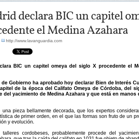
id declara BIC un capitel om
cedente el Medina Azahara
-
http://www.lavanguardia.com
clara BIC un capitel omeya del siglo X procedente el M
 de Gobierno ha aprobado hoy declarar Bien de Interés Cu
apitel de la época del Califato Omeya de Córdoba, del si
e del yacimiento de Medina Azahara y que está en manos 
e una pieza bellamente decorada, que los expertos consider
tística de primer orden, en el que las formas son fruto de un p
ión y evolución.
 talleres cordobeses, probablemente procede del yacimien
ara, que tras la caída del califato en 1031 fue objeto de aban