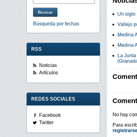
Noticia
Un siglo
Búsqueda por fechas
Vallejo 
Medina A
Medina A
RSS
La Junta
(Granada
Noticias
Artículos
Comenta
REDES SOCIALES
Coment
No hay com
Facebook
Twitter
Para escri
registrars