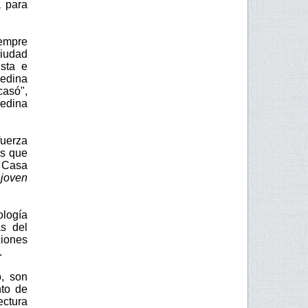
a para
iempre
ciudad
ista e
edina
casó",
edina
fuerza
es que
y Casa
joven
ología
as del
ciones
.
o, son
nto de
ectura