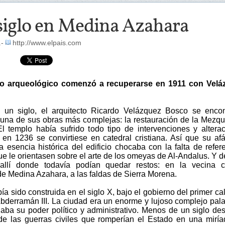
siglo en Medina Azahara
.-
http://www.elpais.com
to arqueológico comenzó a recuperarse en 1911 con Velá
 un siglo, el arquitecto Ricardo Velázquez Bosco se enco
 una de sus obras más complejas: la restauración de la Mezqu
l templo había sufrido todo tipo de intervenciones y altera
en 1236 se convirtiese en catedral cristiana. Así que su af
a esencia histórica del edificio chocaba con la falta de refer
que le orientasen sobre el arte de los omeyas de Al-Andalus. Y d
 allí donde todavía podían quedar restos: en la vecina c
de Medina Azahara, a las faldas de Sierra Morena.
a sido construida en el siglo X, bajo el gobierno del primer cal
bderramán III. La ciudad era un enorme y lujoso complejo pal
naba su poder político y administrativo. Menos de un siglo de
e las guerras civiles que romperían el Estado en una mirí