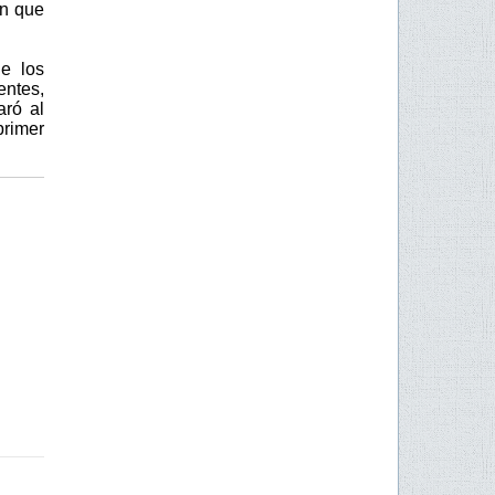
ón que
e los
entes,
aró al
rimer