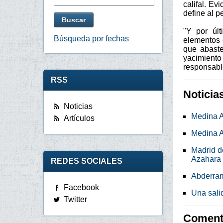
califal. Ev
define al pe
"Y por úl
Búsqueda por fechas
elementos 
que abaste
yacimient
responsabl
RSS
Noticia
Noticias
Medina A
Artículos
Medina A
Madrid d
Azahara
REDES SOCIALES
Abderram
Facebook
Una sali
Twitter
Comenta