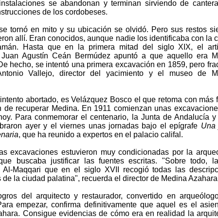
s instalaciones se abandonan y terminan sirviendo de canter
strucciones de los cordobeses.
se tornó en mito y su ubicación se olvidó. Pero sus restos s
on allí. Eran conocidos, aunque nadie los identificaba con la 
mán. Hasta que en la primera mitad del siglo XIX, el art
or Juan Agustín Ceán Bermúdez apuntó a que aquello era M
De hecho, se intentó una primera excavación en 1859, pero fra
Antonio Vallejo, director del yacimiento y el museo de M
 intento abortado, es Velázquez Bosco el que retoma con más 
ón de recuperar Medina. En 1911 comienzan unas excavacion
hoy. Para conmemorar el centenario, la Junta de Andalucía 
braron ayer y el viernes unas jornadas bajo el epígrafe
Una 
enaria
, que ha reunido a expertos en el palacio califal.
as excavaciones estuvieron muy condicionadas por la arque
, que buscaba justificar las fuentes escritas. "Sobre todo, l
 Al-Maqqari que en el siglo XVII recogió todas las descrip
 de la ciudad palatina", recuerda el director de Medina Azahara
ogros del arquitecto y restaurador, convertido en arqueólog
ara empezar, confirma definitivamente que aquel es el asie
hara. Consigue evidencias de cómo era en realidad la arquit