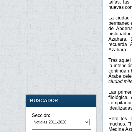
taifas, la
nuevas con
La ciudad 
permanecier
de Abderra
historiad
Azahara. "
recuerda 
Azahara.
Tras aquel
la intenci
continúan 
Árabe cele
ciudad mil
Las primer
filológica
BUSCADOR
compilador
idealizadas
Sección:
Pero los l
muchos. "P
Medina Aza