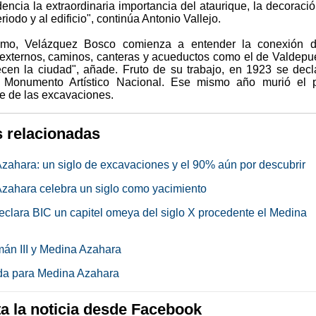
idencia la extraordinaria importancia del ataurique, la decoraci
riodo y al edificio", continúa Antonio Vallejo.
timo, Velázquez Bosco comienza a entender la conexión d
externos, caminos, canteras y acueductos como el de Valdepu
cen la ciudad", añade. Fruto de su trabajo, en 1923 se decl
o Monumento Artístico Nacional. Ese mismo año murió el p
e de las excavaciones.
s relacionadas
zahara: un siglo de excavaciones y el 90% aún por descubrir
zahara celebra un siglo como yacimiento
eclara BIC un capitel omeya del siglo X procedente el Medina
án III y Medina Azahara
da para Medina Azahara
 la noticia desde Facebook