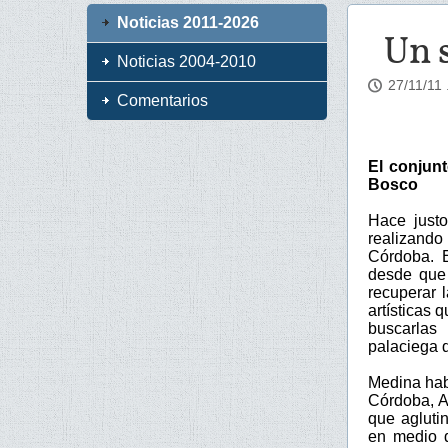
Noticias 2011-2026
Un 
Noticias 2004-2010
27/11/11
Comentarios
El conjun
Bosco
Hace justo
realizando
Córdoba. E
desde que 
recuperar l
artísticas 
buscarlas
palaciega 
Medina habí
Córdoba, A
que agluti
en medio d