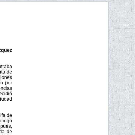
zquez
ntraba
ita de
ciones
án por
encias
ecidió
iudad
ifa de
aciego
spués,
ada de