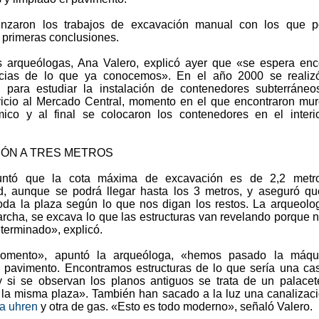
nzaron los trabajos de excavación manual con los que p
 primeras conclusiones.
 arqueólogas, Ana Valero, explicó ayer que «se espera enc
cias de lo que ya conocemos». En el año 2000 se realizó
 para estudiar la instalación de contenedores subterráne
vicio al Mercado Central, momento en el que encontraron mu
ámico y al final se colocaron los contenedores en el interi
ÓN A TRES METROS
untó que la cota máxima de excavación es de 2,2 metr
d, aunque se podrá llegar hasta los 3 metros, y aseguró q
oda la plaza según lo que nos digan los restos. La arqueolo
archa, se excava lo que las estructuras van revelando porque 
terminado», explicó.
omento», apuntó la arqueóloga, «hemos pasado la máqu
l pavimento. Encontramos estructuras de lo que sería una ca
y si se observan los planos antiguos se trata de un palace
 la misma plaza». También han sacado a la luz una canalizac
ca uhren
y otra de gas. «Esto es todo moderno», señaló Valero.