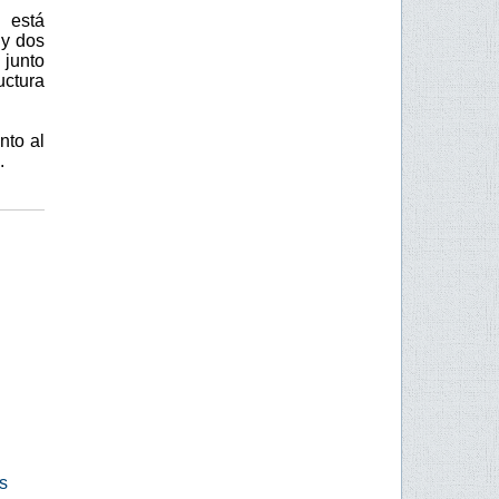
 está
 y dos
 junto
uctura
nto al
.
s