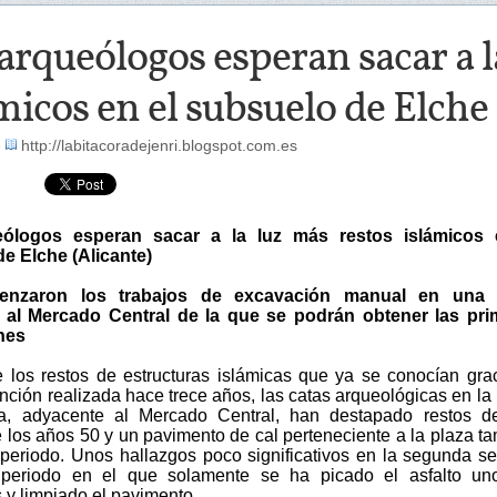
arqueólogos esperan sacar a l
micos en el subsuelo de Elche 
-
http://labitacoradejenri.blogspot.com.es
ólogos esperan sacar a la luz más restos islámicos 
e Elche (Alicante)
enzaron los trabajos de excavación manual en una 
 al Mercado Central de la que se podrán obtener las pri
nes
los restos de estructuras islámicas que ya se conocían gra
ención realizada hace trece años, las catas arqueológicas en la
ta, adyacente al Mercado Central, han destapado restos d
e los años 50 y un pavimento de cal perteneciente a la plaza t
periodo. Unos hallazgos poco significativos en la segunda 
 periodo en el que solamente se ha picado el asfalto un
 y limpiado el pavimento.