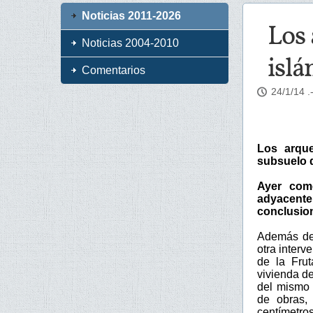
Noticias 2011-2026
Los 
Noticias 2004-2010
islá
Comentarios
24/1/14
.
Los arque
subsuelo d
Ayer com
adyacente
conclusio
Además de 
otra interv
de la Fru
vivienda d
del mismo 
de obras,
centímetros