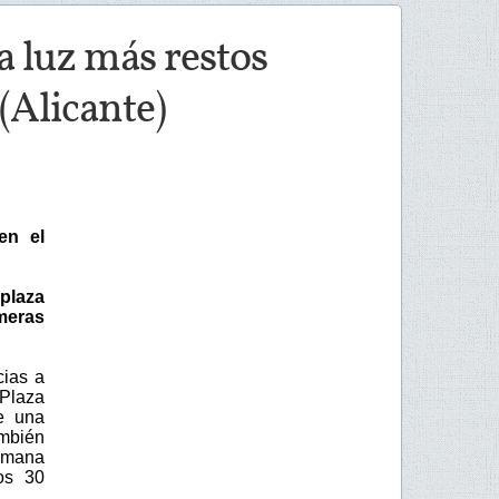
a luz más restos
(Alicante)
en el
plaza
meras
cias a
 Plaza
e una
ambién
semana
os 30