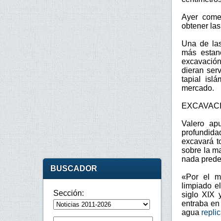
Ayer come
obtener las
Una de las
más estan
excavación
dieran ser
tapial isl
mercado.
EXCAVACI
Valero ap
profundida
excavará t
sobre la m
nada prede
BUSCADOR
«Por el m
limpiado e
Sección:
siglo XIX 
entraba en
agua
repli