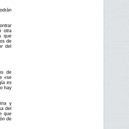
odrán
ontrar
 otra
os que
ros de
or del
os de
ue «se
gía es
no hay
ina y
sa del
te que
ión de