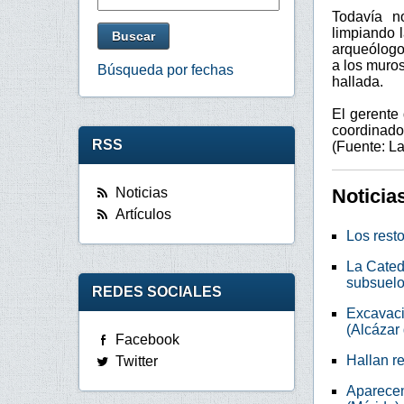
Todavía n
limpiando l
arqueólogo
a los muros
Búsqueda por fechas
hallada.
El gerente 
coordinador
RSS
(Fuente: La
Noticia
Noticias
Artículos
Los resto
La Catedr
subsuelo
REDES SOCIALES
Excavaci
(Alcázar
Facebook
Hallan r
Twitter
Aparecen